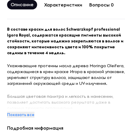
Описание
Характеристики
Вопросы 0
В составе краски для волос Schwarzkopf professional
Igora Royal, содержатся красящие пигменты высокой
стойкости, которые надежно закрепляются в волосе и
сохраняют интенсивность цвета и 100% покрытие
седины в течение 4 недель.
Ухаживающие протеины масла дерева Moringa Oleifera,
содержащиеся в крем краске Игора в красной упаковке,
укрепляют структуру волоса, защищают волосы от
загрязнений окружающей среды и UV-излучения.
Большая цветовая палитра и легкость в нанесении,
позволяет достигать высокого результата даже в
сложных техниках окрашивания.
Показать все
Можно смешивать со всеми оттенками Igora Royal
Подробная информация