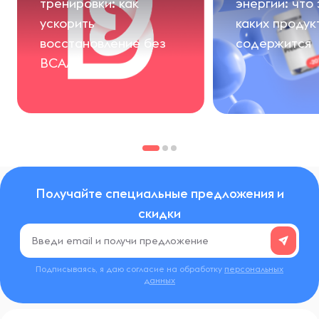
тренировки: как
энергии: что 
ускорить
каких продук
восстановление без
содержится
BCAA
Получайте специальные предложения и
скидки
Подписываясь, я даю согласие на обработку
персональных
данных