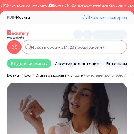
100% контроль оригинальности
Более 217 123 предложений для Красоты и Здо
Вход для эксперта
RUB
Москва
БАДы и витамины
Спортивное питание
Витамины
Главная
/
Блог
/
Статьи о здоровье и спорте
/
Витамины для спорта
/