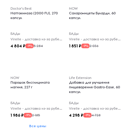
Doctor's Best
NOW
Наттокиназа (2000 FU), 270
Сахаромицеты Буларди, 60
капсул
капсул
БАДы
БАДы
Virelle - доставка из-за рубежа
Virelle - доставка из-за рубежа
4 804
1 851
5 284
2 036
-9%
-9%
NOW
Life Extension
Порошок бисглицината
Добавка для улучшения
магния, 227 г
пищеварения Gastro-Ease, 60
капсул
БАДы
БАДы
Virelle - доставка из-за рубежа
Virelle - доставка из-за рубежа
1 986
4 298
2 185
4 728
-9%
-9%
Все цены