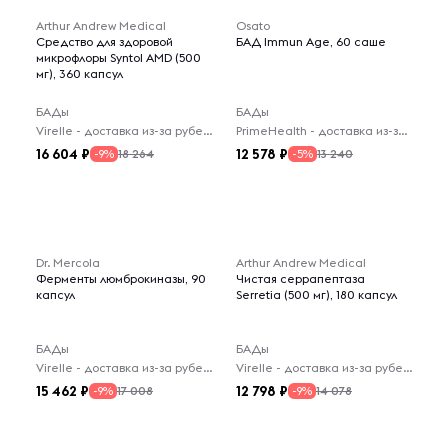
Arthur Andrew Medical
Osato
Средство для здоровой
БАД Immun Age, 60 саше
микрофлоры Syntol AMD (500
мг), 360 капсул
БАДы
БАДы
Virelle - доставка из-за рубежа
PrimeHealth - доставка из-за рубежа
16 604
12 578
18 264
13 240
-9%
-5%
Dr. Mercola
Arthur Andrew Medical
Ферменты люмброкиназы, 90
Чистая серрапептаза
капсул
Serretia (500 мг), 180 капсул
БАДы
БАДы
Virelle - доставка из-за рубежа
Virelle - доставка из-за рубежа
15 462
12 798
17 008
14 078
-9%
-9%