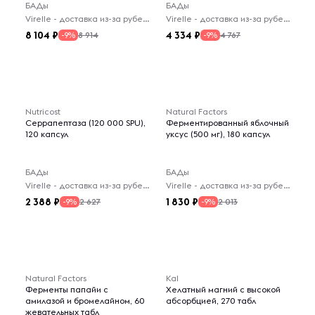
БАДы
БАДы
Virelle - доставка из-за рубежа
Virelle - доставка из-за рубежа
8 104
4 334
8 914
4 767
-9%
-9%
Nutricost
Natural Factors
Серрапептаза (120 000 SPU),
Ферментированный яблочный
120 капсул
уксус (500 мг), 180 капсул
БАДы
БАДы
Virelle - доставка из-за рубежа
Virelle - доставка из-за рубежа
2 388
1 830
2 627
2 013
-9%
-9%
Natural Factors
Kal
Ферменты папайи с
Хелатный магний с высокой
амилазой и бромелайном, 60
абсорбцией, 270 табл
жевательных табл