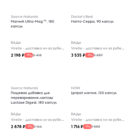
Source Naturals
Doctor's Best
Магний Ultra-Mag ™, 180
Натто-Серра, 90 капсул
капсул
БАДы
БАДы
Virelle - доставка из-за рубежа
Virelle - доставка из-за рубежа
2 198
3 535
2 418
3 889
-9%
-9%
Source Naturals
NOW
Пищевая добавка для
Цитрат магния, 120 капсул
переваривания лактозы
Lactase Digest, 180 капсул
БАДы
БАДы
Virelle - доставка из-за рубежа
Virelle - доставка из-за рубежа
2 878
1 716
3 166
1 888
-9%
-9%