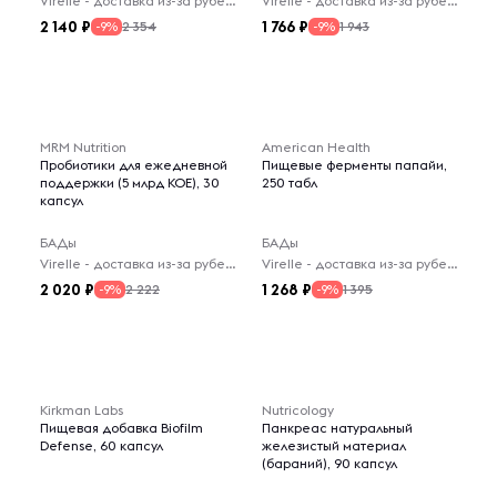
Virelle - доставка из-за рубежа
Virelle - доставка из-за рубежа
2 140
1 766
2 354
1 943
-9%
-9%
MRM Nutrition
American Health
Пробиотики для ежедневной
Пищевые ферменты папайи,
поддержки (5 млрд КОЕ), 30
250 табл
капсул
БАДы
БАДы
Virelle - доставка из-за рубежа
Virelle - доставка из-за рубежа
2 020
1 268
2 222
1 395
-9%
-9%
Kirkman Labs
Nutricology
Пищевая добавка Biofilm
Панкреас натуральный
Defense, 60 капсул
железистый материал
(бараний), 90 капсул