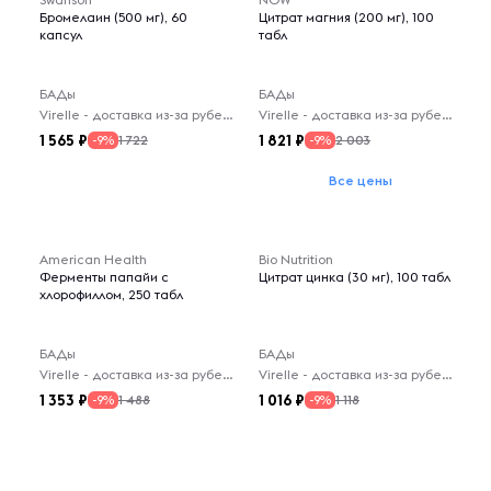
Бромелаин (500 мг), 60
Цитрат магния (200 мг), 100
капсул
табл
БАДы
БАДы
Virelle - доставка из-за рубежа
Virelle - доставка из-за рубежа
1 565
1 821
1 722
2 003
-9%
-9%
Все цены
American Health
Bio Nutrition
Ферменты папайи с
Цитрат цинка (30 мг), 100 табл
хлорофиллом, 250 табл
БАДы
БАДы
Virelle - доставка из-за рубежа
Virelle - доставка из-за рубежа
1 353
1 016
1 488
1 118
-9%
-9%