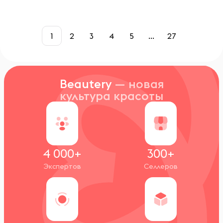
1
2
3
4
5
...
27
Beautery
— новая
культура красоты
4 000+
300+
Экспертов
Селлеров