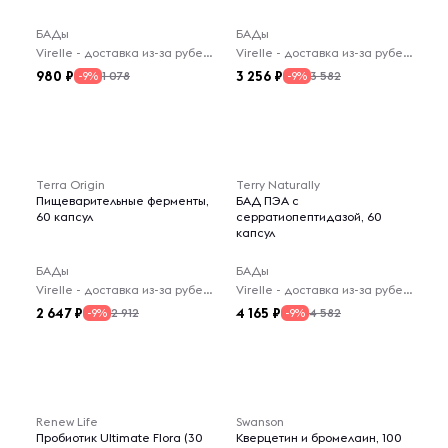
БАДы
БАДы
Virelle - доставка из-за рубежа
Virelle - доставка из-за рубежа
980
3 256
1 078
3 582
-9%
-9%
Terra Origin
Terry Naturally
Пищеварительные ферменты,
БАД ПЭА с
60 капсул
серратиопептидазой, 60
капсул
БАДы
БАДы
Virelle - доставка из-за рубежа
Virelle - доставка из-за рубежа
2 647
4 165
2 912
4 582
-9%
-9%
Renew Life
Swanson
Пробиотик Ultimate Flora (30
Кверцетин и бромелаин, 100