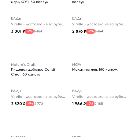
млрд КОЕ), 30 капсул
капсул
БАДы
БАДы
Virelle - доставка из-за рубежа
Virelle - доставка из-за рубежа
3 001
2 876
3 301
3 164
-9%
-9%
Nature's Craft
NOW
Пищевая добавка Candi
Малат магния, 180 капсул
Clear, 60 капсул
БАДы
БАДы
Virelle - доставка из-за рубежа
Virelle - доставка из-за рубежа
2 520
1 986
2 772
2 185
-9%
-9%
Swanson
NOW