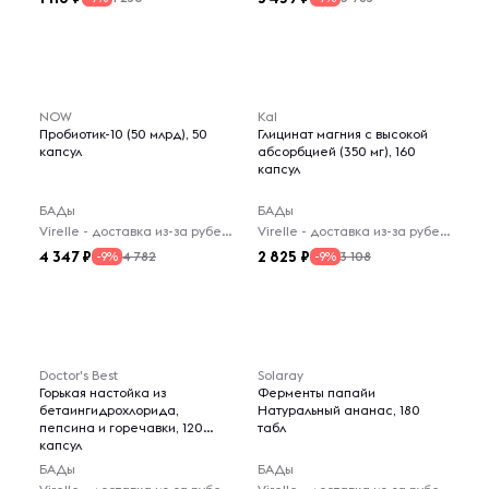
NOW
Kal
Пробиотик-10 (50 млрд), 50
Глицинат магния с высокой
капсул
абсорбцией (350 мг), 160
капсул
БАДы
БАДы
Virelle - доставка из-за рубежа
Virelle - доставка из-за рубежа
4 347
2 825
4 782
3 108
-9%
-9%
Doctor's Best
Solaray
Горькая настойка из
Ферменты папайи
бетаингидрохлорида,
Натуральный ананас, 180
пепсина и горечавки, 120
табл
капсул
БАДы
БАДы