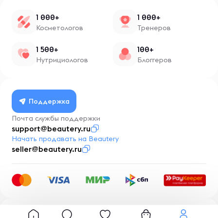
1 000+
1 000+
Косметологов
Тренеров
1 500+
100+
Нутрициологов
Блоггеров
Поддержка
Почта службы поддержки
support@beautery.ru
Начать продавать на Beautery
seller@beautery.ru
Разработка
BusinessMentor.ru