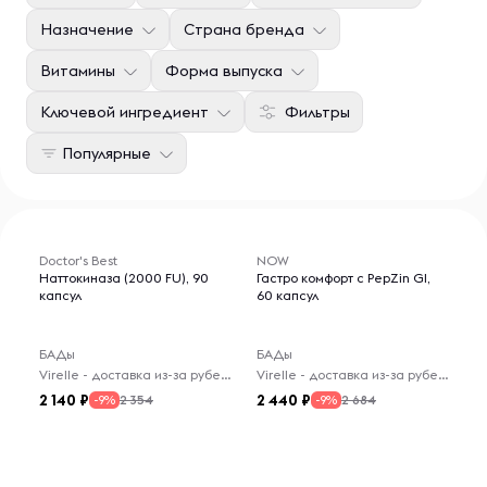
Назначение
Страна бренда
Витамины
Форма выпуска
Ключевой ингредиент
Фильтры
Популярные
Doctor's Best
NOW
Наттокиназа (2000 FU), 90
Гастро комфорт с PepZin GI,
капсул
60 капсул
БАДы
БАДы
Virelle - доставка из-за рубежа
Virelle - доставка из-за рубежа
2 140
2 440
2 354
2 684
-9%
-9%