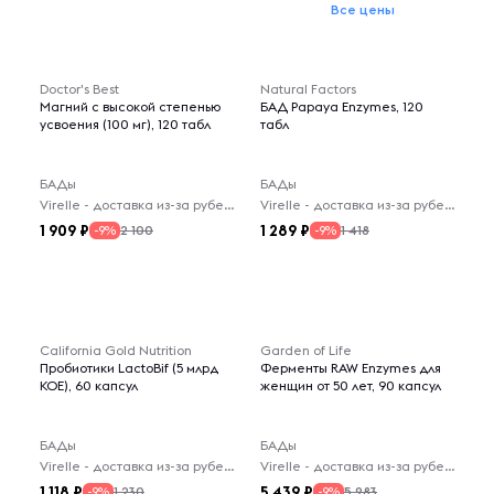
Все цены
Doctor's Best
Natural Factors
Магний с высокой степенью
БАД Papaya Enzymes, 120
усвоения (100 мг), 120 табл
табл
БАДы
БАДы
Virelle - доставка из-за рубежа
Virelle - доставка из-за рубежа
1 909
1 289
2 100
1 418
-9%
-9%
California Gold Nutrition
Garden of Life
Пробиотики LactoBif (5 млрд
Ферменты RAW Enzymes для
КОЕ), 60 капсул
женщин от 50 лет, 90 капсул
БАДы
БАДы
Virelle - доставка из-за рубежа
Virelle - доставка из-за рубежа
1 118
5 439
1 230
5 983
-9%
-9%