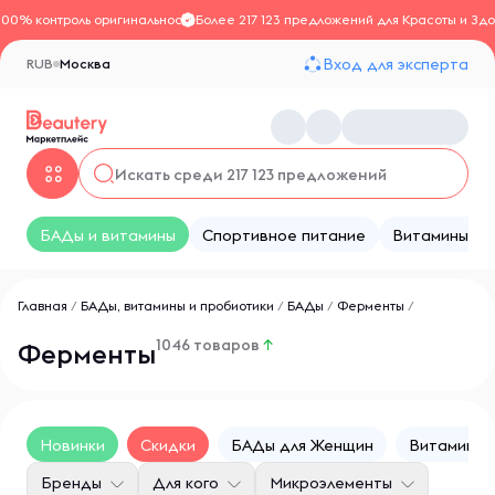
100% контроль оригинальности
Более 217 123 предложений для Красоты и Здо
Вход для эксперта
RUB
Москва
БАДы и витамины
Спортивное питание
Витамины
Главная
/
БАДы, витамины и пробиотики
/
БАДы
/
Ферменты
/
1046 товаров
↑
Ферменты
Новинки
Скидки
БАДы для Женщин
Витамины 
Бренды
Для кого
Микроэлементы