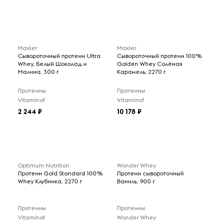
Maxler
Maxler
Сывороточный протеин Ultra
Сывороточный протеин 100%
Whey, Белый Шоколад и
Golden Whey Солёная
Малина, 300 г
Карамель, 2270 г
Протеины
Протеины
Vitaminof
Vitaminof
2 244
10 178
Optimum Nutrition
Wonder Whey
Протеин Gold Standard 100%
Протеин сывороточный
Whey Клубника, 2270 г
Ваниль, 900 г
Протеины
Протеины
Vitaminof
Wonder Whey