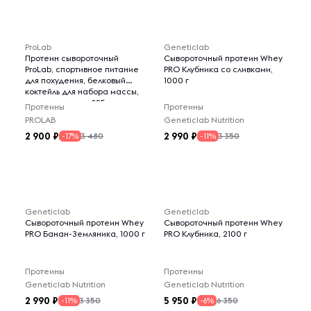
ProLab
Geneticlab
Протеин сывороточный
Сывороточный протеин Whey
ProLab, спортивное питание
PRO Клубника со сливками,
для похудения, белковый
1000 г
коктейль для набора массы,
шоколад вишня, 825г
Протеины
Протеины
PROLAB
Geneticlab Nutrition
2 900
2 990
3 480
3 350
-17%
-11%
Geneticlab
Geneticlab
Сывороточный протеин Whey
Сывороточный протеин Whey
PRO Банан-Земляника, 1000 г
PRO Клубника, 2100 г
Протеины
Протеины
Geneticlab Nutrition
Geneticlab Nutrition
2 990
5 950
3 350
6 350
-11%
-6%