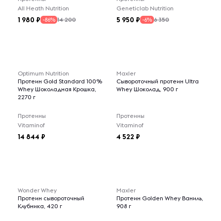
All Heath Nutrition
Geneticlab Nutrition
1 980
5 950
14 200
6 350
-86%
-6%
Optimum Nutrition
Maxler
Протеин Gold Standard 100%
Сывороточный протеин Ultra
Whey Шоколадная Крошка,
Whey Шоколад, 900 г
2270 г
Протеины
Протеины
Vitaminof
Vitaminof
14 844
4 522
Wonder Whey
Maxler
Протеин сывороточный
Протеин Golden Whey Ваниль,
Клубника, 420 г
908 г