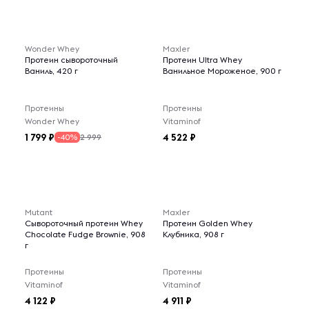
Wonder Whey
Maxler
Протеин сывороточный
Протеин Ultra Whey
Ваниль, 420 г
Ванильное Мороженое, 900 г
Протеины
Протеины
Wonder Whey
Vitaminof
1 799
4 522
2 999
-40%
Mutant
Maxler
Сывороточный протеин Whey
Протеин Golden Whey
Chocolate Fudge Brownie, 908
Клубника, 908 г
г
Протеины
Протеины
Vitaminof
Vitaminof
4 122
4 911