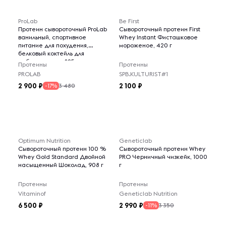
ProLab
Be First
Протеин сывороточный ProLab
Сывороточный протеин First
ванильный, спортивное
Whey Instant Фисташковое
питание для похудения,
мороженое, 420 г
белковый коктейль для
набора массы, 825г
Протеины
Протеины
PROLAB
SPB.KULTURIST#1
2 900
2 100
3 480
-17%
Optimum Nutrition
Geneticlab
Сывороточный протеин 100 %
Сывороточный протеин Whey
Whey Gold Standard Двойной
PRO Черничный чизкейк, 1000
насыщенный Шоколад, 908 г
г
Протеины
Протеины
Vitaminof
Geneticlab Nutrition
6 500
2 990
3 350
-11%