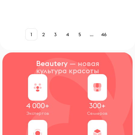
1
2
3
4
5
...
46
Beautery
— новая
культура красоты
4 000+
300+
Экспертов
Селлеров