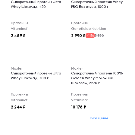
Сывороточный протеин Ultra
Сывороточный протеин Whey
Whey Шоколад, 450 г
PRO Без вкуса, 1000 г
Протеины
Протеины
Vitaminof
Geneticlab Nutrition
2 489
2 990
3 350
-11%
Maxler
Maxler
Сывороточный протеин Ultra
Сывороточный протеин 100%
Whey Шоколад, 300 г
Golden Whey Молочный
Шоколад, 2270 г
Протеины
Протеины
Vitaminof
Vitaminof
2 244
10 178
Все цены