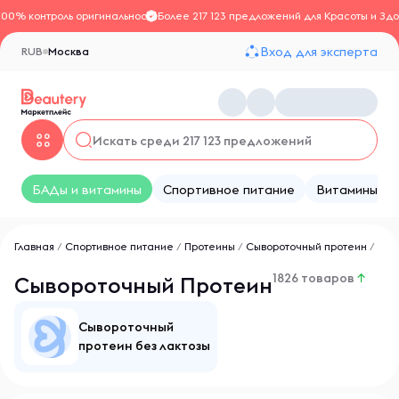
100% контроль оригинальности
Более 217 123 предложений для Красоты и Здо
Вход для эксперта
RUB
Москва
БАДы и витамины
Спортивное питание
Витамины
Главная
/
Спортивное питание
/
Протеины
/
Сывороточный протеин
/
1826 товаров
↑
Сывороточный Протеин
Сывороточный
протеин без лактозы