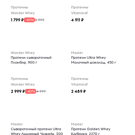
Протеины
Протеины
Wonder Whey
Vitaminof
1 799
4 911
2 999
-40%
Wonder Whey
Maxler
Протеин сывороточный
Протеин Ultra Whey
Пломбир, 900 г
Молочный шоколад, 450 г
Протеины
Протеины
Wonder Whey
Vitaminof
2 999
2 489
4 999
-40%
Maxler
Maxler
Сывороточный протеин Ultra
Протеин Golden Whey
Whey Лимонный Чизкейк, 300
Клубника, 2270 г