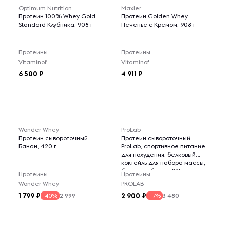
Optimum Nutrition
Maxler
Протеин 100% Whey Gold
Протеин Golden Whey
Standard Клубника, 908 г
Печенье с Кремом, 908 г
Протеины
Протеины
Vitaminof
Vitaminof
6 500
4 911
Wonder Whey
ProLab
Протеин сывороточный
Протеин сывороточный
Банан, 420 г
ProLab, спортивное питание
для похудения, белковый
коктейль для набора массы,
банан клубника, 825г
Протеины
Протеины
Wonder Whey
PROLAB
1 799
2 900
2 999
3 480
-40%
-17%