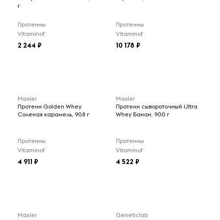
г
Протеины
Протеины
Vitaminof
Vitaminof
2 244
10 178
Maxler
Maxler
Протеин Golden Whey
Протеин сывороточный Ultra
Соленая карамель, 908 г
Whey Банан, 900 г
Протеины
Протеины
Vitaminof
Vitaminof
4 911
4 522
Maxler
Geneticlab