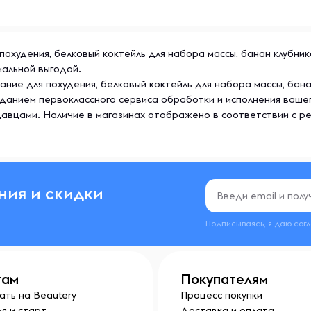
худения, белковый коктейль для набора массы, банан клубника,
мальной выгодой.
ние для похудения, белковый коктейль для набора массы, бана
иданием первоклассного сервиса обработки и исполнения ваше
авцами. Наличие в магазинах отображено в соответствии с р
ния и скидки
Подписываясь, я даю сог
там
Покупателям
ать на Beautery
Процесс покупки
я и старт
Доставка и оплата