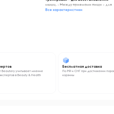
мышц. - Между приемами пищи – для
поддержания уровня белка.
Все характеристики
Страна бренда
Россия
Назначение
Для набора массы
Тип протеина
Сывороточный
Противопоказания
спертов
Бесплатная доставка
Индивидуальная непереносимость
 Beautery учитывает мнение
По РФ и СНГ при достижении поро
компонентов, беременность и
экспертов в Beauty & Health
корзины
кормление грудью. Перед
применением рекомендуется
проконсультироваться с врачом.