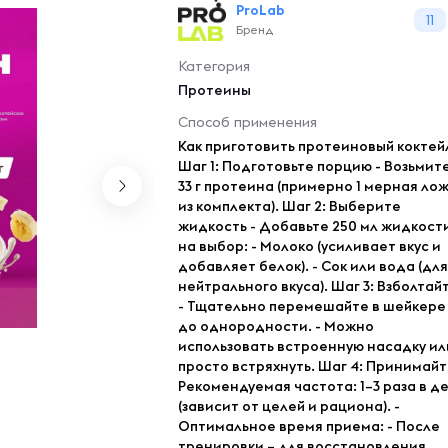
ProLab
11
Бренд
Категория
Протеины
Способ применения
Как приготовить протеиновый коктей
Шаг 1: Подготовьте порцию - Возьмит
33 г протеина (примерно 1 мерная ло
из комплекта). Шаг 2: Выберите
жидкость - Добавьте 250 мл жидкост
на выбор: - Молоко (усиливает вкус и
добавляет белок). - Сок или вода (для
нейтрального вкуса). Шаг 3: Взболтай
- Тщательно перемешайте в шейкере
до однородности. - Можно
использовать встроенную насадку ил
просто встряхнуть. Шаг 4: Принимайт
Рекомендуемая частота: 1–3 раза в д
(зависит от целей и рациона). -
Оптимальное время приема: - После
тренировки – для восстановления