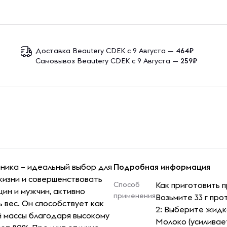
Доставка Beautery CDEK с 9 Августа —
464₽
Самовывоз Beautery CDEK с 9 Августа —
259₽
ника – идеальный выбор для
Подробная информация
жизни и совершенствовать
Способ
Как приготовить 
щин и мужчин, активно
применения
Возьмите 33 г про
вес. Он способствует как
2: Выберите жидко
 массы благодаря высокому
Молоко (усиливает