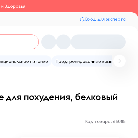
 и Здоровья
Вход для эксперта
нкциональное питание
Предтренировочные комплексы
Те
е для похудения, белковый
Код товара: 68085