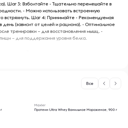
са). Шаг 3: Взболтайте - Тщательно перемешайте в
одности. - Можно использовать встроенную
то встряхнуть. Шаг 4: Принимайте - Рекомендуемая
 в день (зависит от целей и рациона). - Оптимальное
осле тренировки – для восстановления мышц. -
ищи – для поддержания уровня белка.
Россия
Для набора массы
Сывороточный
Все
ьная непереносимость компонентов, беременность
-- : -- : --
е грудью. Перед применением рекомендуется
Maxler
тироваться с врачом.
 г
Протеин Ultra Whey Ванильное Мороженое, 900 г