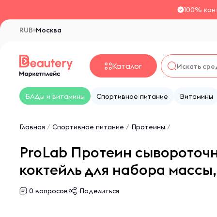
100% кон
RUB
Москва
Каталог
БАДы и витамины
Спортивное питание
Витамины
Главная
/
Спортивное питание
/
Протеины
/
ProLab Протеин сывороточн
коктейль для набора массы,
0
вопросов
Поделиться