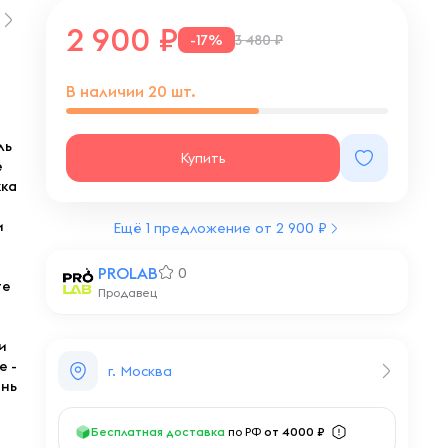
2 900
-17%
3 480 ₽
В наличии
20
шт.
ль
Купить
е
жка
и
Ещё 1 предложение от 2 900 ₽
PROLAB
0
те
Продавец
и
е -
г. Москва
ень
Бесплатная доставка
по РФ
от 4000 ₽