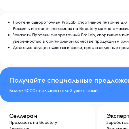
Протеин сывороточный ProLab, спортивное питание для по
России в интернет-магазинах на Beautery можно с макси
Заказать Протеин сывороточный ProLab, спортивное пита
уверенностью в оригинальном качестве продукции и ож
Доставка осуществляется в сроки, представленные прод
Получайте специальные предложе
Более 5000+ пользователей уже с нами
Селлерам
Экспер
Продавать на Beautery
Зарабатыв
Логистика
Регистраци