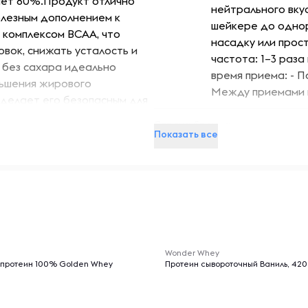
яет 80%.Продукт отлично
нейтрального вку
полезным дополнением к
шейкере до однор
 комплексом BCAA, что
насадку или прос
вок, снижать усталость и
частота: 1–3 раза
 без сахара идеально
время приема: - П
ньшения жирового
Между приемами п
 делает его безопасным для
ковый коктейль со вкусом
Страна бренда
ый день. Его можно
Показать все
 или питательный напиток
Назначение
ничный аромат превращает
а для фигуры.Спортивное
Тип протеина
оналов, так и новичков. Оно
зма после нагрузок, но и
Противопоказания
Индивидуал
-- : -- : --
одержания качественного
и кормлени
он любителей ПП или
Wonder Whey
проконсуль
рамм похудения.Если вы
 протеин 100% Golden Whey
Протеин сывороточный Ваниль, 420
ишь под наблюдением
жет грамотно подсказать вам