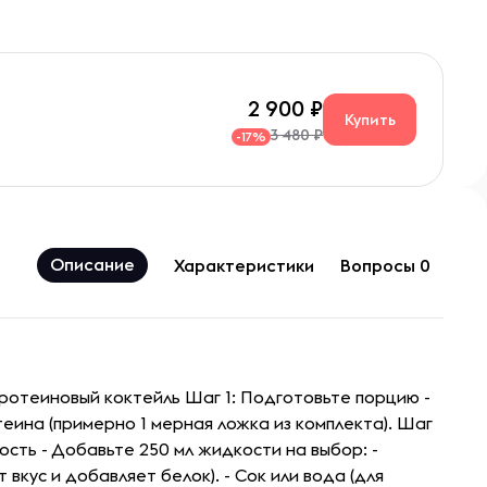
2 900
Купить
3 480 ₽
-17%
Описание
Характеристики
Вопросы 0
протеиновый коктейль Шаг 1: Подготовьте порцию -
теина (примерно 1 мерная ложка из комплекта). Шаг
сть - Добавьте 250 мл жидкости на выбор: -
 вкус и добавляет белок). - Сок или вода (для