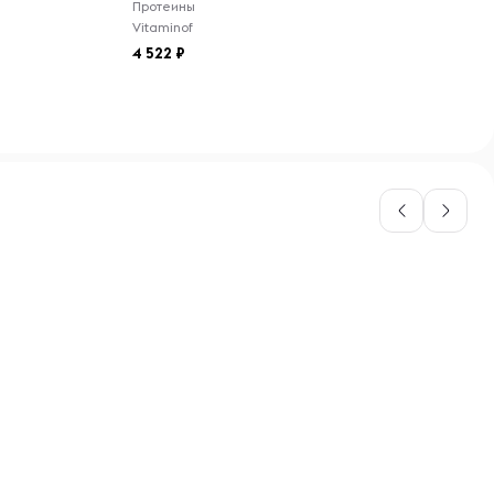
Протеины
Vitaminof
4 522