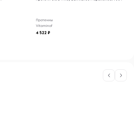
Протеины
Vitaminof
4 522