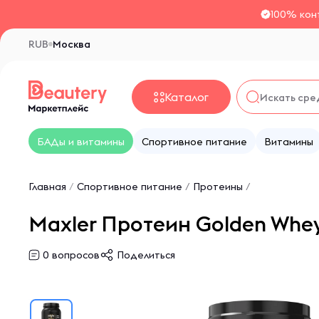
100% кон
RUB
Москва
Каталог
БАДы и витамины
Спортивное питание
Витамины
Главная
/
Спортивное питание
/
Протеины
/
Maxler Протеин Golden Whey
0
вопросов
Поделиться