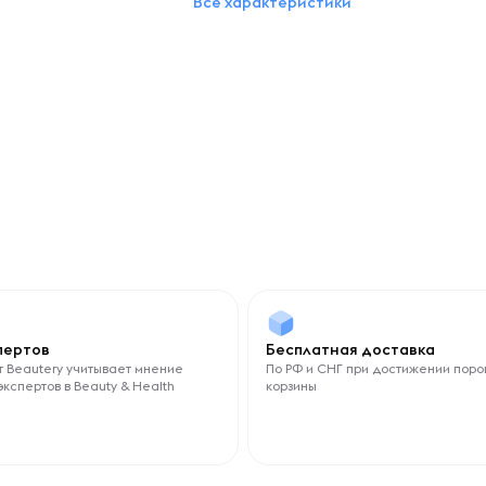
Все характеристики
беременность и период лактации
Не предназначен для приема лицами
моложе 18 лет
Для кого
Мужчины
Женщины
спертов
Бесплатная доставка
 Beautery учитывает мнение
По РФ и СНГ при достижении поро
экспертов в Beauty & Health
корзины