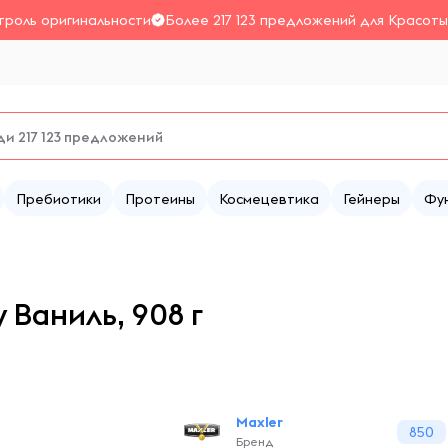
троль оригинальности
Более 217 123 предложений для Красоты
Пребиотики
Протеины
Космецевтика
Гейнеры
Фу
 Ваниль, 908 г
Maxler
850
Бренд