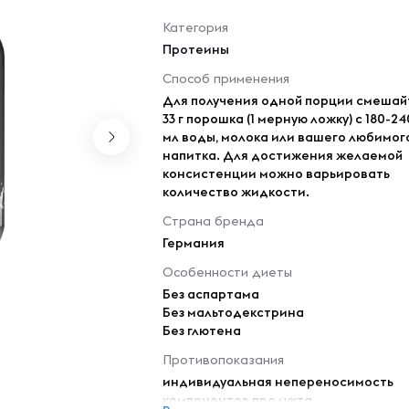
Категория
Протеины
Способ применения
Для получения одной порции смешай
33 г порошка (1 мерную ложку) с 180-24
мл воды, молока или вашего любимог
напитка. Для достижения желаемой
консистенции можно варьировать
количество жидкости.
Страна бренда
Германия
Особенности диеты
Без аспартама
Без мальтодекстрина
Без глютена
Противопоказания
индивидуальная непереносимость
компонентов продукта