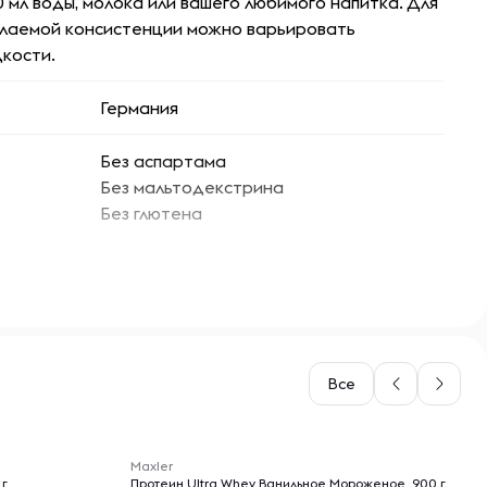
0 мл воды, молока или вашего любимого напитка. Для
лаемой консистенции можно варьировать
кости.
Германия
Без аспартама
Без мальтодекстрина
Без глютена
индивидуальная непереносимость
компонентов продукта
беременность и период лактации
Не предназначен для приема лицами моложе
18 лет
Все
Мужчины
-- : -- : --
Женщины
Maxler
 г
Протеин Ultra Whey Ванильное Мороженое, 900 г