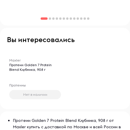
жизни. Maxler специализируется на производстве
протеиновых порошков, гейнеров, аминокислот и других
добавок, которые помогают улучшить результаты
тренировок и поддерживать здоровье. Продукция
Maxler отличается передовыми формулами и высокой
эффективностью, что делает её популярной среди
Вы интересовались
профессиональных атлетов и любителей фитнеса.
-- : -- : --
Maxler
Протеин Golden 7 Protein
Blend Клубника, 908 г
Протеины
Нет в наличии
Протеин Golden 7 Protein Blend Клубника, 908 г от
Maxler купить с доставкой по Москве и всей России в