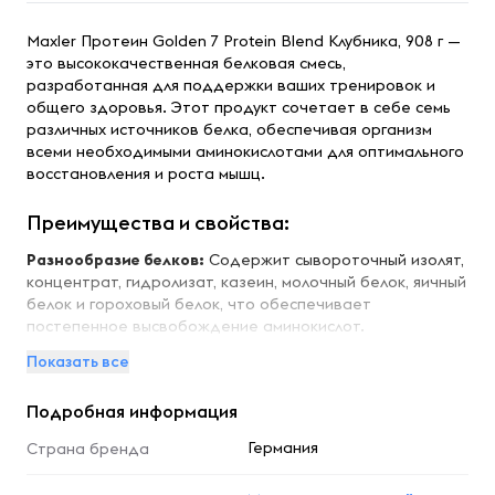
Maxler Протеин Golden 7 Protein Blend Клубника, 908 г —
это высококачественная белковая смесь,
разработанная для поддержки ваших тренировок и
общего здоровья. Этот продукт сочетает в себе семь
различных источников белка, обеспечивая организм
всеми необходимыми аминокислотами для оптимального
восстановления и роста мышц.
Преимущества и свойства:
Разнообразие белков:
Содержит сывороточный изолят,
концентрат, гидролизат, казеин, молочный белок, яичный
белок и гороховый белок, что обеспечивает
постепенное высвобождение аминокислот.
Поддержка мышечного роста:
Высокое содержание
Показать все
белка способствует эффективному восстановлению и
росту мышечной массы после интенсивных тренировок.
Подробная информация
Ускоренное усвоение:
Гидролизованные белки
обеспечивают быстрое поступление аминокислот в
Германия
Страна бренда
мышцы, что особенно важно после тренировки.