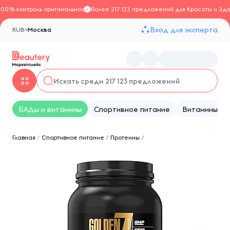
100% контроль оригинальности
Более 217 123 предложений для Красоты и Здо
Вход для эксперта
RUB
Москва
БАДы и витамины
Спортивное питание
Витамины
Главная
/
Спортивное питание
/
Протеины
/