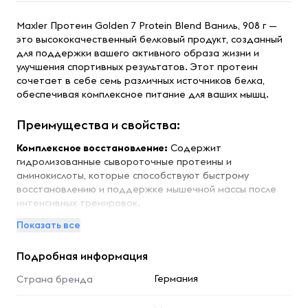
Maxler Протеин Golden 7 Protein Blend Ваниль, 908 г —
это высококачественный белковый продукт, созданный
для поддержки вашего активного образа жизни и
улучшения спортивных результатов. Этот протеин
сочетает в себе семь различных источников белка,
обеспечивая комплексное питание для ваших мышц.
Преимущества и свойства:
Комплексное восстановление:
Содержит
гидролизованные сывороточные протеины и
аминокислоты, которые способствуют быстрому
восстановлению и поддержке мышечной массы после
интенсивных тренировок.
Длительное питание:
Казеиновая смесь обеспечивает
Показать все
постепенное высвобождение аминокислот, что
способствует эффективному росту мышц и регенерации
Подробная информация
тканей в течение длительного времени.
Высокое содержание белка:
Протеины являются
Германия
Страна бренда
основным строительным материалом для организма, и их
правильное потребление необходимо для поддержания