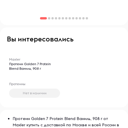
жизни. Maxler специализируется на производстве
протеиновых порошков, гейнеров, аминокислот и других
добавок, которые помогают улучшить результаты
тренировок и поддерживать здоровье. Продукция
Maxler отличается передовыми формулами и высокой
эффективностью, что делает её популярной среди
Вы интересовались
профессиональных атлетов и любителей фитнеса.
-- : -- : --
Maxler
Протеин Golden 7 Protein
Blend Ваниль, 908 г
Протеины
Нет в наличии
Протеин Golden 7 Protein Blend Ваниль, 908 г от
Maxler купить с доставкой по Москве и всей России в