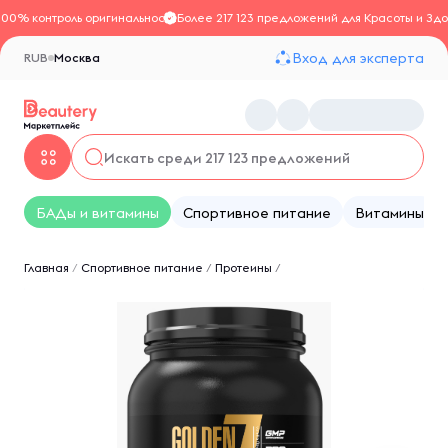
100% контроль оригинальности
Более 217 123 предложений для Красоты и Здо
Вход для эксперта
RUB
Москва
БАДы и витамины
Спортивное питание
Витамины
Главная
/
Спортивное питание
/
Протеины
/