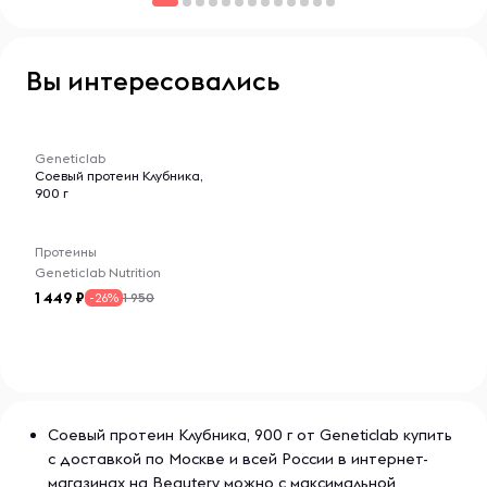
Вы интересовались
-- : -- : --
Geneticlab
Соевый протеин Клубника,
900 г
Протеины
Geneticlab Nutrition
1 449
1 950
-26%
Соевый протеин Клубника, 900 г от Geneticlab купить
с доставкой по Москве и всей России в интернет-
магазинах на Beautery можно с максимальной