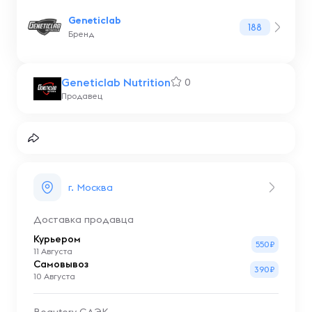
Geneticlab
188
Бренд
Geneticlab Nutrition
0
Продавец
г. Москва
Доставка продавца
Курьером
550₽
11 Августа
Самовывоз
390₽
10 Августа