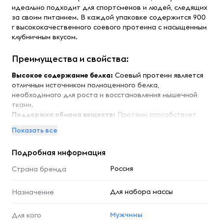
идеально подходит для спортсменов и людей, следящих
за своим питанием. В каждой упаковке содержится 900
г высококачественного соевого протеина с насыщенным
клубничным вкусом.
Преимущества и свойства:
Высокое содержание белка:
Соевый протеин является
отличным источником полноценного белка,
необходимого для роста и восстановления мышечной
ткани.
Поддержка обмена веществ:
Протеин способствует
ускорению обмена веществ, что может помочь в
Показать все
контроле веса.
Низкое содержание жиров:
Продукт содержит
Подробная информация
минимальное количество жиров, что делает его
идеальным для диетического питания.
Россия
Страна бренда
Подходит для вегетарианцев:
Соевый протеин
является отличной альтернативой животным белкам, что
Для набора массы
Назначение
делает его подходящим для вегетарианцев и веганов.
Легкость усвоения:
Соевый протеин легко усваивается
организмом, что позволяет быстро получать
Мужчины
Для кого