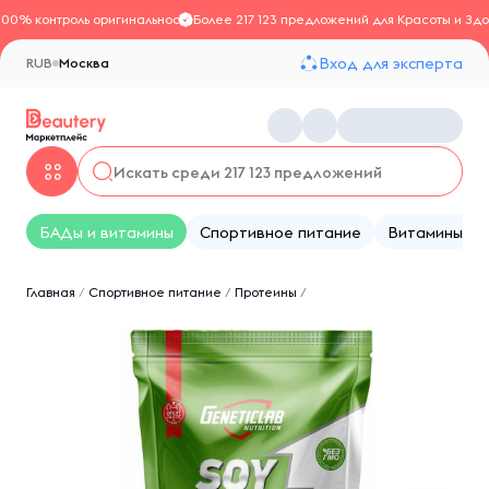
100% контроль оригинальности
Более 217 123 предложений для Красоты и Здо
Вход для эксперта
RUB
Москва
БАДы и витамины
Спортивное питание
Витамины
Главная
/
Спортивное питание
/
Протеины
/