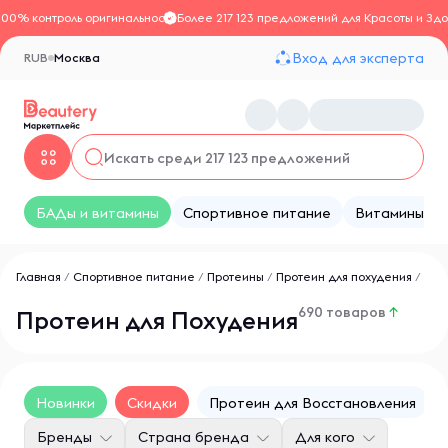
100% контроль оригинальности
Более 217 123 предложений для Красоты и Здо
Вход для эксперта
RUB
Москва
БАДы и витамины
Спортивное питание
Витамины
Главная
/
Спортивное питание
/
Протеины
/
Протеин для похудения
/
690 товаров
↑
Протеин для Похудения
Новинки
Скидки
Протеин для Восстановления
Бренды
Страна бренда
Для кого