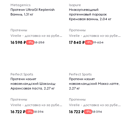
Metagenics
Isopure
Протеин UltraGI Replenish
Низкоуглеводный
Ваниль, 1.31 кг
протеиновый порошок
Кремовая ваниль, 2.04 кг
Протеины
Протеины
Virelle - доставка из-за рубежа
Virelle - доставка из-за рубежа
16 598
17 840
18 258
19 624
-9%
-9%
Perfect Sports
Perfect Sports
Протеин изолят
Протеин изолят
новозеландский Шоколад-
новозеландский Мокко латте,
Арахисовая паста, 2.27 кг
2.27 кг
Протеины
Протеины
Virelle - доставка из-за рубежа
Virelle - доставка из-за рубежа
16 722
16 722
18 394
18 394
-9%
-9%