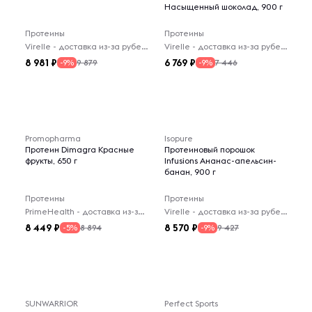
Насыщенный шоколад, 900 г
Протеины
Протеины
Virelle - доставка из-за рубежа
Virelle - доставка из-за рубежа
8 981
6 769
9 879
7 446
-9%
-9%
Promopharma
Isopure
Протеин Dimagra Красные
Протеиновый порошок
фрукты, 650 г
Infusions Ананас-апельсин-
банан, 900 г
Протеины
Протеины
PrimeHealth - доставка из-за рубежа
Virelle - доставка из-за рубежа
8 449
8 570
8 894
9 427
-5%
-9%
SUNWARRIOR
Perfect Sports