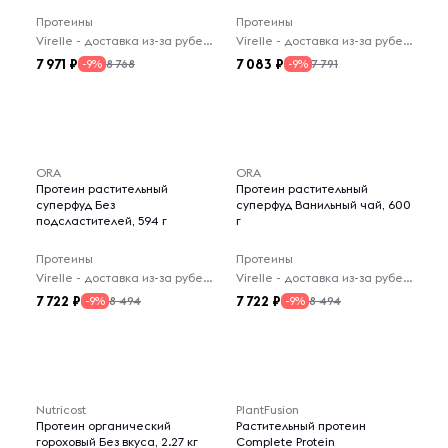
Протеины
Протеины
Virelle - доставка из-за рубежа
Virelle - доставка из-за рубежа
7 971
7 083
8 768
7 791
-9%
-9%
ORA
ORA
Протеин растительный
Протеин растительный
суперфуд Без
суперфуд Ванильный чай, 600
подсластителей, 594 г
г
Протеины
Протеины
Virelle - доставка из-за рубежа
Virelle - доставка из-за рубежа
7 722
7 722
8 494
8 494
-9%
-9%
Nutricost
PlantFusion
Протеин органический
Растительный протеин
гороховый Без вкуса, 2.27 кг
Complete Protein