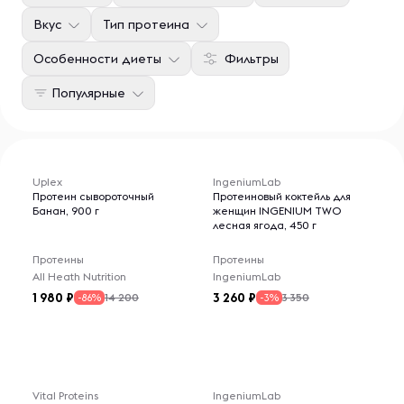
Вкус
Тип протеина
Особенности диеты
Фильтры
Популярные
Uplex
IngeniumLab
Протеин сывороточный
Протеиновый коктейль для
Банан, 900 г
женщин INGENIUM TWO
лесная ягода, 450 г
Протеины
Протеины
All Heath Nutrition
IngeniumLab
1 980
3 260
14 200
3 350
-86%
-3%
Vital Proteins
IngeniumLab