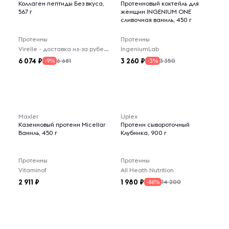
Коллаген пептиды Без вкуса,
Протеиновый коктейль для
567 г
женщин INGENIUM ONE
сливочная ваниль, 450 г
Протеины
Протеины
Virelle - доставка из-за рубежа
IngeniumLab
6 074
3 260
6 681
3 350
-9%
-3%
Maxler
Uplex
Казеиновый протеин Micellar
Протеин сывороточный
Ваниль, 450 г
Клубника, 900 г
Протеины
Протеины
Vitaminof
All Heath Nutrition
2 911
1 980
14 200
-86%