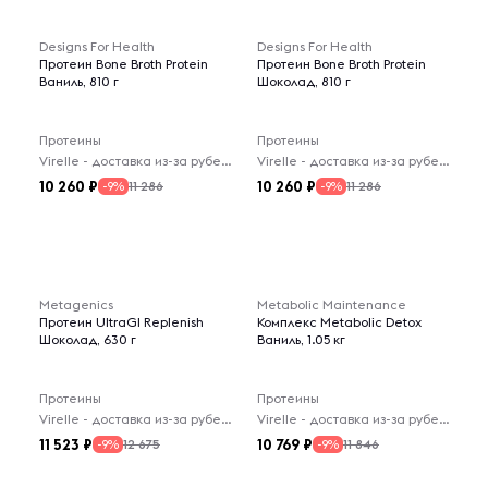
Designs For Health
Designs For Health
Протеин Bone Broth Protein
Протеин Bone Broth Protein
Ваниль, 810 г
Шоколад, 810 г
Протеины
Протеины
Virelle - доставка из-за рубежа
Virelle - доставка из-за рубежа
10 260
10 260
11 286
11 286
-9%
-9%
Metagenics
Metabolic Maintenance
Протеин UltraGI Replenish
Комплекс Metabolic Detox
Шоколад, 630 г
Ваниль, 1.05 кг
Протеины
Протеины
Virelle - доставка из-за рубежа
Virelle - доставка из-за рубежа
11 523
10 769
12 675
11 846
-9%
-9%