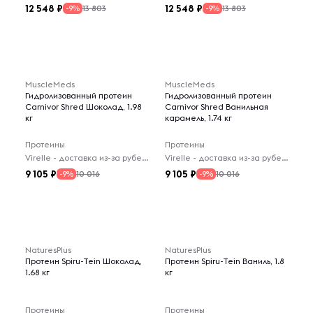
12 548
12 548
13 803
13 803
-9%
-9%
MuscleMeds
MuscleMeds
Гидролизованный протеин
Гидролизованный протеин
Carnivor Shred Шоколад, 1.98
Carnivor Shred Ванильная
кг
карамель, 1.74 кг
Протеины
Протеины
Virelle - доставка из-за рубежа
Virelle - доставка из-за рубежа
9 105
9 105
10 016
10 016
-9%
-9%
NaturesPlus
NaturesPlus
Протеин Spiru-Tein Шоколад,
Протеин Spiru-Tein Ваниль, 1.8
1.68 кг
кг
Протеины
Протеины