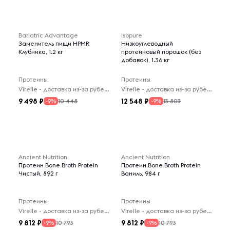
Bariatric Advantage
Isopure
Заменитель пищи HPMR
Низкоуглеводный
Клубника, 1.2 кг
протеиновый порошок (без
добавок), 1.36 кг
Протеины
Протеины
Virelle - доставка из-за рубежа
Virelle - доставка из-за рубежа
9 498
12 548
10 448
13 803
-9%
-9%
Ancient Nutrition
Ancient Nutrition
Протеин Bone Broth Protein
Протеин Bone Broth Protein
Чистый, 892 г
Ваниль, 984 г
Протеины
Протеины
Virelle - доставка из-за рубежа
Virelle - доставка из-за рубежа
9 812
9 812
10 793
10 793
-9%
-9%