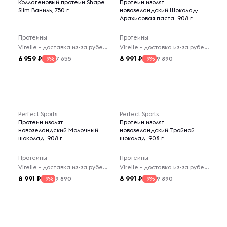
Коллагеновый протеин Shape
Протеин изолят
Slim Ваниль, 750 г
новозеландский Шоколад-
Арахисовая паста, 908 г
Протеины
Протеины
Virelle - доставка из-за рубежа
Virelle - доставка из-за рубежа
6 959
8 991
7 655
9 890
-9%
-9%
Perfect Sports
Perfect Sports
Протеин изолят
Протеин изолят
новозеландский Молочный
новозеландский Тройной
шоколад, 908 г
шоколад, 908 г
Протеины
Протеины
Virelle - доставка из-за рубежа
Virelle - доставка из-за рубежа
8 991
8 991
9 890
9 890
-9%
-9%