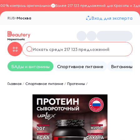
100% контроль оригинальности
Более 217 123 предложений для Красоты и Здо
Вход для эксперта
RUB
Москва
БАДы и витамины
Спортивное питание
Витамины
Главная
/
Спортивное питание
/
Протеины
/