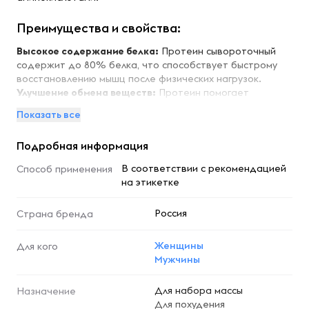
Преимущества и свойства:
Высокое содержание белка:
Протеин сывороточный
содержит до 80% белка, что способствует быстрому
восстановлению мышц после физических нагрузок.
Улучшение обмена веществ:
Протеин помогает
ускорить метаболизм, что может способствовать
Показать все
снижению веса и поддержанию мышечной массы.
Легкость усвоения:
Сывороточный протеин быстро
Подробная информация
усваивается организмом, обеспечивая мгновенное
поступление аминокислот в мышцы.
В соответствии с рекомендацией
Способ применения
Поддержка иммунной системы:
Протеин содержит
на этикетке
иммуноглобулины, которые помогают укрепить
иммунитет и защитить организм от заболеваний.
Россия
Страна бренда
Удобство использования:
Протеин легко растворяется
в воде или молоке, что делает его идеальным для
приготовления коктейлей и смузи.
Женщины
Для кого
Мужчины
Особенности:
Для набора массы
Назначение
Протеин сывороточный Клубника имеет насыщенный
Для похудения