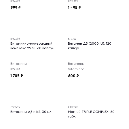
IPSUM
IPSUM
999
1 495
IPSUM
NOW
Витаминно-минеральный
Витамин Д3 (2000 IU), 120
комплекс 25 в 1, 60 капсул
капсул
Витамины
Витамины
IPSUM
Vitaminof
1 705
600
Orzax
Orzax
Витамины Д3 и К2, 30 мл
Магний TRIPLE COMPLEX, 60
табл