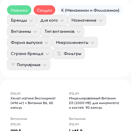
Новинки
Скидки
K (Менахинон и Филлохинон)
D
Бренды
Для кого
Назначение
Витамины
Тип витаминов
Форма выпуска
Микроэлементы
Страна бренда
Фильтры
Популярные
IPSUM
IPSUM
Хелат магния бисглицинат
Мицеллированный Витамин
(496 мг) + Витамин B6, 60
D3 (2000 МЕ) для иммунитета
капсул
и костей, 90 капсул
Витамины
Витамины
IPSUM
IPSUM