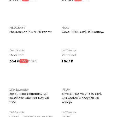
MEDCRAFT
NOW
Медь хелат (3 мг), 60 капсул
Селен (200 мкг), 180 капсул
Витамины
Витамины
MedCraft
Vitaminof
684
1 867
2 090
-67%
Life Extension
IPSUM
Витаминно-минеральный
Витамин К2 МК-7 (360 мкг),
комплекс One-Per-Day, 60
для костей и сосудов, 60
табл
капсул
Витамины
Витамины
Virelle - доставка из-за рубежа
IPSUM