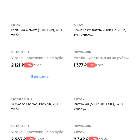
NOW
NOW
Магний малат (1000 мг), 180
Комплекс витаминов D3 и K2,
табл
120 капсул
Витамины
Витамины
Virelle - доставка из-за рубежа
Virelle - доставка из-за рубежа
2 121
1 377
2 333
1 515
-9%
-9%
Все цены
NaturesPlus
Orzax
Железо Hema-Plex SR, 60
Витамин Д3 (5000 МЕ), 360
табл
капсул
Витамины
Витамины
Virelle - доставка из-за рубежа
Orzax
2 963
2 342
3 259
2 535
-9%
-8%