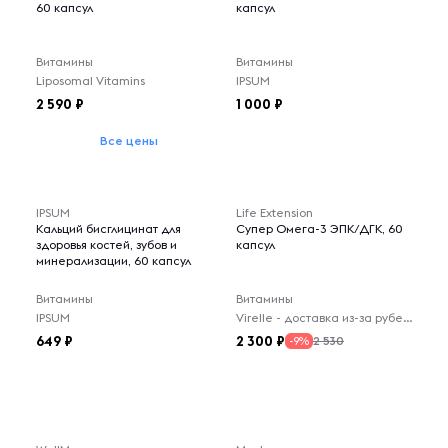
60 капсул
капсул
Витамины
Витамины
Liposomal Vitamins
IPSUM
2 590
1 000
Все цены
-- : -- : --
IPSUM
Life Extension
Кальций бисглицинат для
Супер Омега-3 ЭПК/ДГК, 60
здоровья костей, зубов и
капсул
минерализации, 60 капсул
Витамины
Витамины
IPSUM
Virelle - доставка из-за рубежа
649
2 300
2 530
-9%