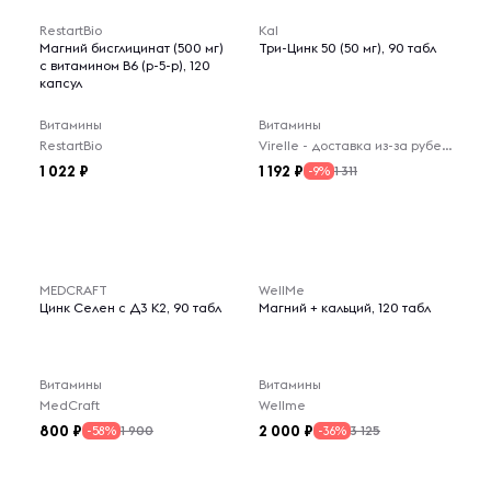
RestartBio
Kal
Магний бисглицинат (500 мг)
Три-Цинк 50 (50 мг), 90 табл
с витамином В6 (р-5-р), 120
капсул
Витамины
Витамины
RestartBio
Virelle - доставка из-за рубежа
1 022
1 192
1 311
-9%
MEDCRAFT
WellMe
Цинк Селен с Д3 К2, 90 табл
Магний + кальций, 120 табл
Витамины
Витамины
MedCraft
Wellme
800
2 000
1 900
3 125
-58%
-36%