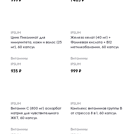
999
1 485
IPSUM
IPSUM
Цинк Пиколинат для
Железо хелат (40 мг) +
иммунитета, кожи и волос (25
Фолиевая кислота + B12
мг), 60 капсул
метилкобаламин, 60 капсул
Витамины
Витамины
IPSUM
IPSUM
935
999
IPSUM
IPSUM
Витамин С (800 мг) аскорбат
Комплекс витаминов группы B
натрия для чувствительного
от стресса 8 в 1, 60 капсул
ЖКТ, 60 капсул
Витамины
Витамины