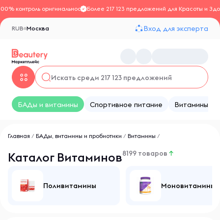
100% контроль оригинальности
Более 217 123 предложений для Красоты и Здо
Вход для эксперта
RUB
Москва
БАДы и витамины
Спортивное питание
Витамины
Главная
/
БАДы, витамины и пробиотики
/
Витамины
/
8199 товаров
↑
Каталог Витаминов
Поливитамины
Моновитамины