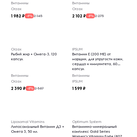
Витамины
Витамины
Orzax
Orzax
1 982
2 102
2 145
2 275
-8%
-8%
Orzax
IPSUM
Рыбий жир + Омега-3, 120
Витамин Е (200 МЕ) от
капсул
морщин, для упругости кожи,
сердца и иммунитета, 60
капсул
Витамины
Витамины
Orzax
IPSUM
2 390
1 599
2 587
-8%
Liposomal Vitamins
Optimum System
Липосомальный Витамин Д3 +
Витаминно-минеральный
Омега 3, 50 мл
комплекс Gold Series
Women's Vitamins Forte (807