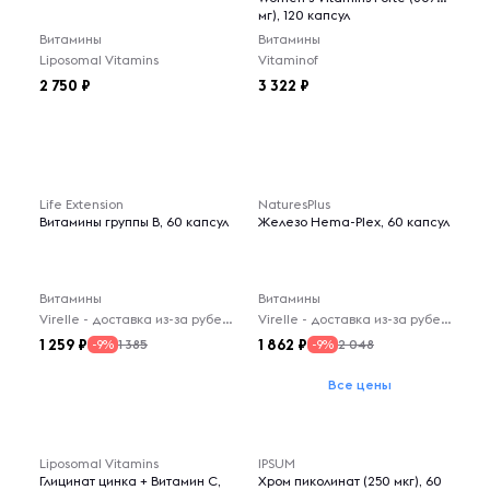
мг), 120 капсул
Витамины
Витамины
Liposomal Vitamins
Vitaminof
2 750
3 322
Life Extension
NaturesPlus
Витамины группы B, 60 капсул
Железо Hema-Plex, 60 капсул
Витамины
Витамины
Virelle - доставка из-за рубежа
Virelle - доставка из-за рубежа
1 259
1 862
1 385
2 048
-9%
-9%
Все цены
Liposomal Vitamins
IPSUM
Глицинат цинка + Витамин С,
Хром пиколинат (250 мкг), 60