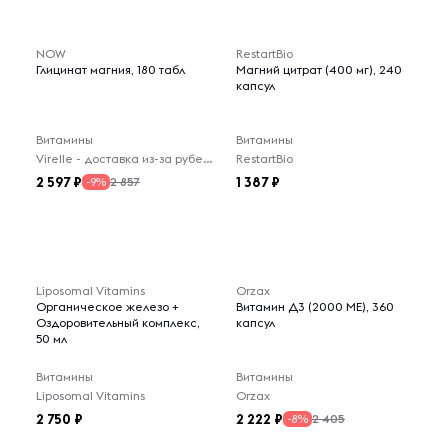
NOW
RestartBio
Глицинат магния, 180 табл
Магний цитрат (400 мг), 240
капсул
Витамины
Витамины
Virelle - доставка из-за рубежа
RestartBio
2 597
1 387
2 857
-9%
Liposomal Vitamins
Orzax
Органическое железо +
Витамин Д3 (2000 МЕ), 360
Оздоровительный комплекс,
капсул
50 мл
Витамины
Витамины
Liposomal Vitamins
Orzax
2 750
2 222
2 405
-8%