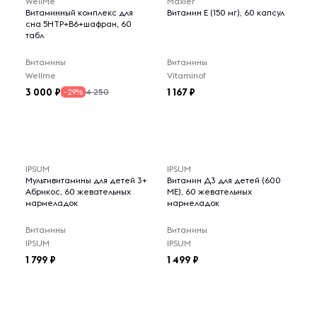
WellMe
Maxler
Витаминный комплекс для
Витамин Е (150 мг), 60 капсул
сна 5НТР+В6+шафран, 60
табл
Витамины
Витамины
Wellme
Vitaminof
3 000
1 167
4 250
-29%
IPSUM
IPSUM
Мультивитамины для детей 3+
Витамин Д3 для детей (600
Абрикос, 60 жевательных
МЕ), 60 жевательных
мармеладок
мармеладок
Витамины
Витамины
IPSUM
IPSUM
1 799
1 499