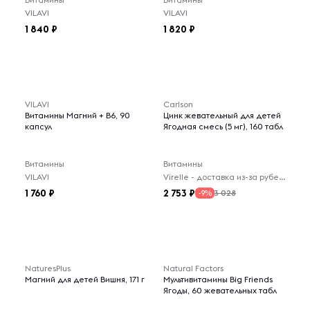
VILAVI
VILAVI
1 840
1 820
VILAVI
Carlson
Витамины Магний + B6, 90
Цинк жевательный для детей
капсул
Ягодная смесь (5 мг), 160 табл
Витамины
Витамины
VILAVI
Virelle - доставка из-за рубежа
1 760
2 753
3 028
-9%
NaturesPlus
Natural Factors
Магний для детей Вишня, 171 г
Мультивитамины Big Friends
Ягоды, 60 жевательных табл