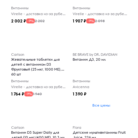
Витамины
Витамины
Virelle - доставка из-за рубежа
Virelle - доставка из-за рубежа
2 002
1 907
2 202
2 098
-9%
-9%
Carlson
BE BRAVE by DR. DAVIDIAN
Жевательные таблетки для
Витамин Д3, 20 мл
детей с витамином D3
Фруктовый (25 мкг, 1000 МЕ),
60 шт
Витамины
Витамины
Virelle - доставка из-за рубежа
Avicenna
1 764
1 390
1 940
-9%
Все цены
Carlson
Flora
Витамин D3 Super Daily для
Детские мультивитамины Fruit
детей (10 мкг/400 МЕ), 10.3 мл
Juice, 226 мл