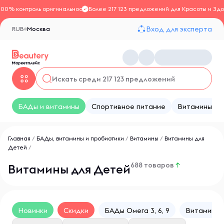
100% контроль оригинальности
Более 217 123 предложений для Красоты и Здо
Вход для эксперта
RUB
Москва
БАДы и витамины
Спортивное питание
Витамины
Главная
/
БАДы, витамины и пробиотики
/
Витамины
/
Витамины для
Детей
/
688 товаров
↑
Витамины для Детей
Новинки
Скидки
БАДы Омега 3, 6, 9
Витамины 