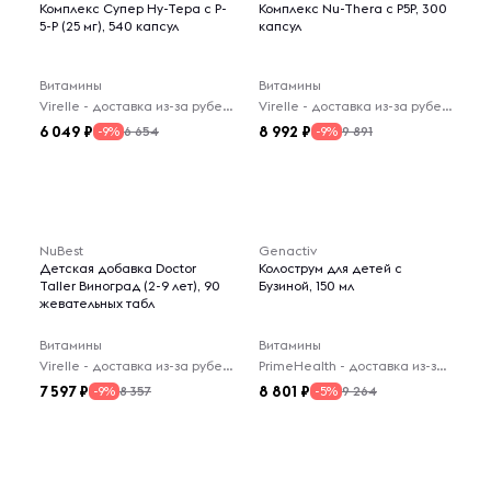
Комплекс Супер Ну-Тера с P-
Комплекс Nu-Thera с P5P, 300
5-P (25 мг), 540 капсул
капсул
Витамины
Витамины
Virelle - доставка из-за рубежа
Virelle - доставка из-за рубежа
6 049
8 992
6 654
9 891
-9%
-9%
NuBest
Genactiv
Детская добавка Doctor
Колострум для детей с
Taller Виноград (2-9 лет), 90
Бузиной, 150 мл
жевательных табл
Витамины
Витамины
Virelle - доставка из-за рубежа
PrimeHealth - доставка из-за рубежа
7 597
8 801
8 357
9 264
-9%
-5%