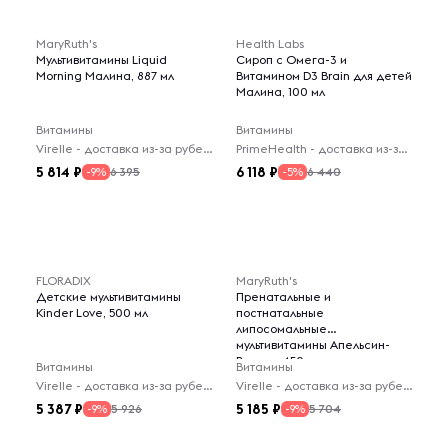
MaryRuth's
Health Labs
Мультивитамины Liquid
Сироп с Омега-3 и
Morning Малина, 887 мл
Витамином D3 Brain для детей
Малина, 100 мл
Витамины
Витамины
Virelle - доставка из-за рубежа
PrimeHealth - доставка из-за рубежа
5 814
6 118
6 395
6 440
-9%
-5%
FLORADIX
MaryRuth's
Детские мультивитамины
Пренатальные и
Kinder Love, 500 мл
постнатальные
липосомальные
мультивитамины Апельсин-
Ваниль, 450 мл
Витамины
Витамины
Virelle - доставка из-за рубежа
Virelle - доставка из-за рубежа
5 387
5 185
5 926
5 704
-9%
-9%