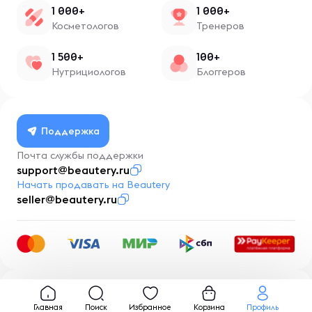
1 000+
1 000+
Косметологов
Тренеров
1 500+
100+
Нутрициологов
Блоггеров
Поддержка
Почта службы поддержки
support@beautery.ru
Начать продавать на Beautery
seller@beautery.ru
Разработка
BusinessMentor.ru
Главная
Поиск
Избранное
Корзина
Профиль