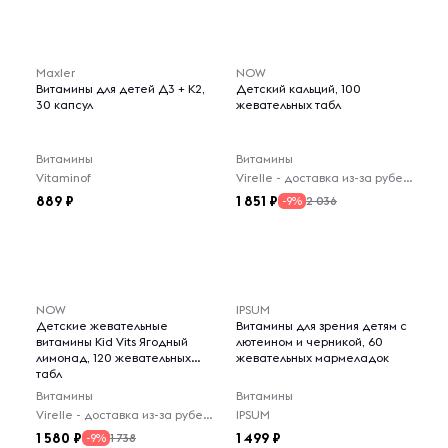
Maxler
NOW
Витамины для детей Д3 + К2,
Детский кальций, 100
30 капсул
жевательных табл
Витамины
Витамины
Vitaminof
Virelle - доставка из-за рубежа
889
1 851
2 036
-9%
NOW
IPSUM
Детские жевательные
Витамины для зрения детям с
витамины Kid Vits Ягодный
лютеином и черникой, 60
лимонад, 120 жевательных
жевательных мармеладок
табл
Витамины
Витамины
Virelle - доставка из-за рубежа
IPSUM
1 580
1 499
1 738
-9%