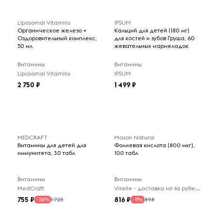
Liposomal Vitamins
IPSUM
Органическое железо +
Кальций для детей (180 мг)
Оздоровительный комплекс,
для костей и зубов Груша, 60
50 мл
жевательных мармеладок
Витамины
Витамины
Liposomal Vitamins
IPSUM
2 750
1 499
MEDCRAFT
Mason Natural
Витамины для детей для
Фолиевая кислота (800 мкг),
иммунитета, 30 табл
100 табл
Витамины
Витамины
MedCraft
Virelle - доставка из-за рубежа
755
816
1 723
898
-56%
-9%