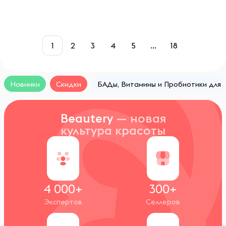
1
2
3
4
5
...
18
Новинки
Скидки
БАДы, Витамины и Пробиотики для
Beautery
— новая
культура красоты
4 000+
300+
Экспертов
Селлеров