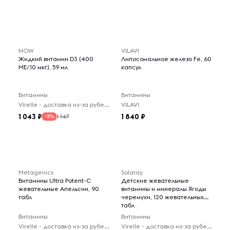
NOW
VILAVI
Жидкий витамин D3 (400
Липосомальное железо Fe, 60
МЕ/10 мкг), 59 мл
капсул
Витамины
Витамины
Virelle - доставка из-за рубежа
VILAVI
1 043
1 840
1 147
-9%
Metagenics
Solaray
Витамины Ultra Potent-C
Детские жевательные
жевательные Апельсин, 90
витамины и минералы Ягоды
табл
черемухи, 120 жевательных
табл
Витамины
Витамины
Virelle - доставка из-за рубежа
Virelle - доставка из-за рубежа