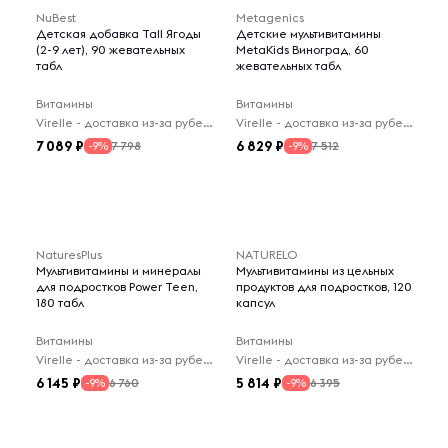
NuBest
Metagenics
Детская добавка Tall Ягоды
Детские мультивитамины
(2-9 лет), 90 жевательных
MetaKids Виноград, 60
табл
жевательных табл
Витамины
Витамины
Virelle - доставка из-за рубежа
Virelle - доставка из-за рубежа
7 089
6 829
7 798
7 512
-9%
-9%
NaturesPlus
NATURELO
Мультивитамины и минералы
Мультивитамины из цельных
для подростков Power Teen,
продуктов для подростков, 120
180 табл
капсул
Витамины
Витамины
Virelle - доставка из-за рубежа
Virelle - доставка из-за рубежа
6 145
5 814
6 760
6 395
-9%
-9%