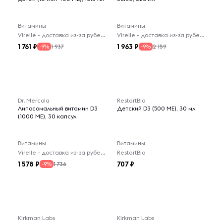
Витамины
Витамины
Virelle - доставка из-за рубежа
Virelle - доставка из-за рубежа
1 761
1 963
1 937
2 159
-9%
-9%
Dr. Mercola
RestartBio
Липосомальный витамин D3
Детский D3 (500 МЕ), 30 мл
(1000 МЕ), 30 капсул
Витамины
Витамины
Virelle - доставка из-за рубежа
RestartBio
1 578
707
1 736
-9%
Kirkman Labs
Kirkman Labs