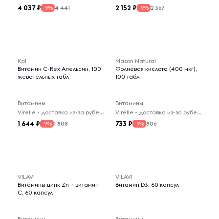
4 037
2 152
4 441
2 367
-9%
-9%
Kal
Mason Natural
Витамин C-Rex Апельсин, 100
Фолиевая кислота (400 мкг),
жевательных табл
100 табл
Витамины
Витамины
Virelle - доставка из-за рубежа
Virelle - доставка из-за рубежа
1 644
733
1 808
806
-9%
-9%
VILAVI
VILAVI
Витамины цинк Zn + витамин
Витамин D3, 60 капсул
С, 60 капсул
Витамины
Витамины