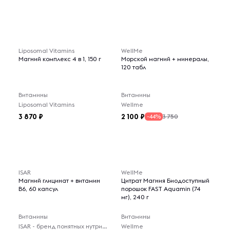
Liposomal Vitamins
WellMe
Магний комплекс 4 в 1, 150 г
Морской магний + минералы,
120 табл
Витамины
Витамины
Liposomal Vitamins
Wellme
3 870
2 100
3 750
-44%
ISAR
WellMe
Магний глицинат + витамин
Цитрат Магния Биодоступный
B6, 60 капсул
порошок FAST Aquamin (74
мг), 240 г
Витамины
Витамины
ISAR - бренд понятных нутрицевтиков на каждый день.
Wellme