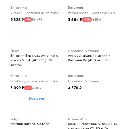
Витамины
Витамины
Virelle - доставка из-за рубежа
PrimeHealth - доставка из-за рубежа
9 526
3 884
10 479
4 534
-9%
-14%
NOW
Liposomal Vitamins
Витамин Е из подсолнечного
Липосомальный магний +
масла Sun-E (400 МЕ), 120
Витамин В6 (400 мг), 150 г
капсул
Витамины
Витамины
Virelle - доставка из-за рубежа
Liposomal Vitamins
3 099
4 570
3 409
-9%
Все цены
Solgar
NaturesPlus
Магний цитрат, 60 табл
Кальций/Магний/Витамин D3
с витамином K2, 90 табл