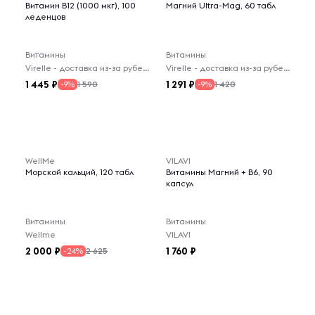
Витамин B12 (1000 мкг), 100
Магний Ultra-Mag, 60 табл
леденцов
Витамины
Витамины
Virelle - доставка из-за рубежа
Virelle - доставка из-за рубежа
1 445
1 291
1 590
1 420
-9%
-9%
WellMe
VILAVI
Морской кальций, 120 табл
Витамины Магний + B6, 90
капсул
Витамины
Витамины
Wellme
VILAVI
2 000
1 760
2 625
-24%