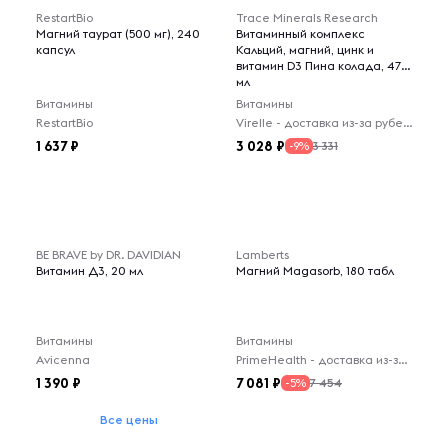
RestartBio
Trace Minerals Research
Магний таурат (500 мг), 240
Витаминный комплекс
капсул
Кальций, магний, цинк и
витамин D3 Пина колада, 473
мл
Витамины
Витамины
RestartBio
Virelle - доставка из-за рубежа
1 637
3 028
3 331
-9%
BE BRAVE by DR. DAVIDIAN
Lamberts
Витамин Д3, 20 мл
Магний Magasorb, 180 табл
Витамины
Витамины
Avicenna
PrimeHealth - доставка из-за рубежа
1 390
7 081
7 454
-5%
Все цены