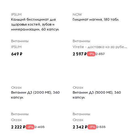
IPSUM
NOW
Кальций бисглицинат для
Глицинат магния, 180 табл
здоровья костей, зубов и
минерализации, 60 капсул
Витамины
Витамины
IPSUM
Virelle - доставка из-за рубежа
649
2 597
2 857
-9%
Orzax
Orzax
Витамин Д3 (2000 МЕ), 360
Витамин Д3 (5000 МЕ), 360
капсул
капсул
Витамины
Витамины
Orzax
Orzax
2 222
2 342
2 405
2 535
-8%
-8%