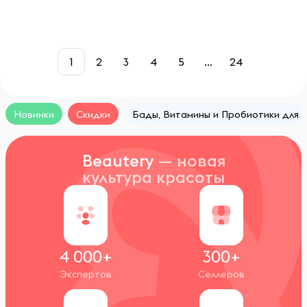
1
2
3
4
5
...
24
Новинки
Скидки
Бады, Витамины и Пробиотики для
Beautery
— новая
культура красоты
4 000+
300+
Экспертов
Селлеров