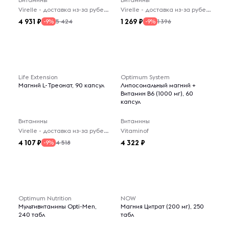
Virelle - доставка из-за рубежа
Virelle - доставка из-за рубежа
4 931
1 269
5 424
1 396
-9%
-9%
Life Extension
Optimum System
Магний L-Треонат, 90 капсул
Липосомальный магний +
Витамин В6 (1000 мг), 60
капсул
Витамины
Витамины
Virelle - доставка из-за рубежа
Vitaminof
4 107
4 322
4 518
-9%
Optimum Nutrition
NOW
Мультивитамины Opti-Men,
Магния Цитрат (200 мг), 250
240 табл
табл