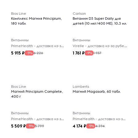
Bios Line
Carlson
Комплекс Магния Principium,
Витамин D3 Super Daily для
180 табл
детей (10 мкг/400 МЕ), 10.3 мл
Витамины
Витамины
PrimeHealth - доставка из-за рубежа
Virelle - доставка из-за рубежа
5 915
1 761
6 226
1 937
-5%
-9%
Bios Line
Lamberts
Магний Principium Complete,
Магний Magasorb, 60 табл
400 г
Витамины
Витамины
PrimeHealth - доставка из-за рубежа
PrimeHealth - доставка из-за рубежа
5 509
4 174
5 799
4 394
-5%
-5%