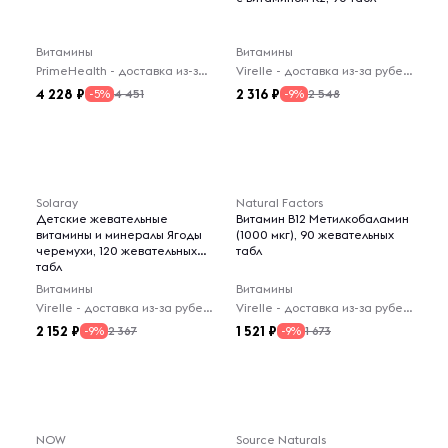
Витамины
Витамины
PrimeHealth - доставка из-за рубежа
Virelle - доставка из-за рубежа
4 228
2 316
4 451
2 548
-5%
-9%
Solaray
Natural Factors
Детские жевательные
Витамин B12 Метилкобаламин
витамины и минералы Ягоды
(1000 мкг), 90 жевательных
черемухи, 120 жевательных
табл
табл
Витамины
Витамины
Virelle - доставка из-за рубежа
Virelle - доставка из-за рубежа
2 152
1 521
2 367
1 673
-9%
-9%
NOW
Source Naturals