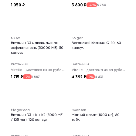
1 050
3 600
5 750
-37%
NOW
Solgar
Витамин D3 максимальная
Веганский Коэнзим Q-10, 60
эффективность (50000 МЕ), 50
капсул
капсул
Витамины
Витамины
Virelle - доставка из-за рубежа
Virelle - доставка из-за рубежа
1 715
4 392
1 887
4 831
-9%
-9%
MegaFood
Swanson
Витамин D3 + K + K2 (5000 МЕ
Магний малат (1000 мг), 60
/ 125 мкг), 120 капсул
табл
Витамины
Витамины