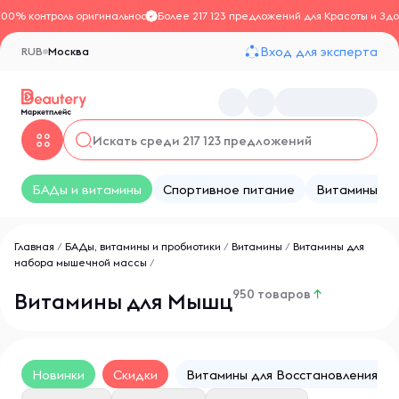
100% контроль оригинальности
Более 217 123 предложений для Красоты и Здо
Вход для эксперта
RUB
Москва
БАДы и витамины
Спортивное питание
Витамины
Главная
/
БАДы, витамины и пробиотики
/
Витамины
/
Витамины для
набора мышечной массы
/
950 товаров
↑
Витамины для Мышц
Новинки
Скидки
Витамины для Восстановления