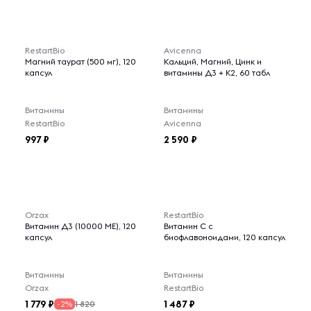
RestartBio
Avicenna
Магний таурат (500 мг), 120
Кальций, Магний, Цинк и
капсул
витамины Д3 + К2, 60 табл
Витамины
Витамины
RestartBio
Avicenna
997
2 590
Orzax
RestartBio
Витамин Д3 (10000 МЕ), 120
Витамин С с
капсул
биофлавоноидами, 120 капсул
Витамины
Витамины
Orzax
RestartBio
1 779
1 487
1 820
-2%