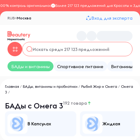
100% контроль оригинальности
Более 217 123 предложений для Красоты и Здо
Вход для эксперта
RUB
Москва
БАДы и витамины
Спортивное питание
Витамины
Главная
/
БАДы, витамины и пробиотики
/
Рыбий Жир и Омега
/
Омега
3
/
192 товара
↑
БАДы с Омега 3
В Капсулах
Жидкая