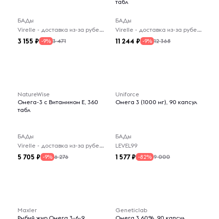
табл
БАДы
БАДы
Virelle - доставка из-за рубежа
Virelle - доставка из-за рубежа
3 155
11 244
3 471
12 368
-9%
-9%
NatureWise
Uniforce
Омега-3 с Витамином E, 360
Омега 3 (1000 мг), 90 капсул
табл
БАДы
БАДы
Virelle - доставка из-за рубежа
LEVEL99
5 705
1 577
6 276
9 000
-9%
-82%
Maxler
Geneticlab
Рыбий жир Омега 3-6-9
Омега 3 60%, 90 капсул