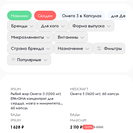
Новинки
Скидки
Омега 3 в Капсулах
для Детей
Бренды
Для кого
Форма выпуска
Микроэлементы
Витамины
Страна бренда
Назначение
Фильтры
Популярные
IPSUM
MEDCRAFT
Рыбий жир Омега-3 (1200 мг)
Омега 3 (1620 мг), 60 капсул
EPA+DHA концентрат для
сердца, мозга и иммунитета,
60 капсул
БАДы
БАДы
IPSUM
MedCraft
1 628
2 110
3 000
-30%