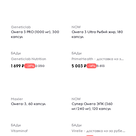
-- : -- : --
Geneticlab
NOW
Омега 3 PRO (1000 мг), 300
Омега 3 Ultra Рыбий жир, 180
капсул
капсул
БАДы
БАДы
Geneticlab Nutrition
PrimeHealth - доставка из-за рубежа
1 699
5 003
2 350
5 813
-28%
-14%
Maxler
NOW
Омега-3, 60 капсул
Супер Омега ЭПК (360
мг/240 мг), 120 капсул
БАДы
БАДы
Vitaminof
Virelle - доставка из-за рубежа