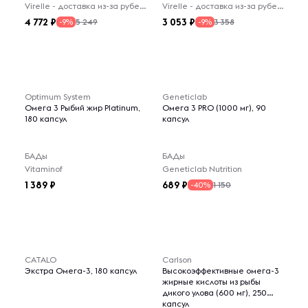
Virelle - доставка из-за рубежа
Virelle - доставка из-за рубежа
4 772
3 053
5 249
3 358
-9%
-9%
Optimum System
Geneticlab
Омега 3 Рыбий жир Platinum,
Омега 3 PRO (1000 мг), 90
180 капсул
капсул
БАДы
БАДы
Vitaminof
Geneticlab Nutrition
1 389
689
1 150
-40%
CATALO
Carlson
Экстра Омега-3, 180 капсул
Высокоэффективные омега-3
жирные кислоты из рыбы
дикого улова (600 мг), 250
капсул