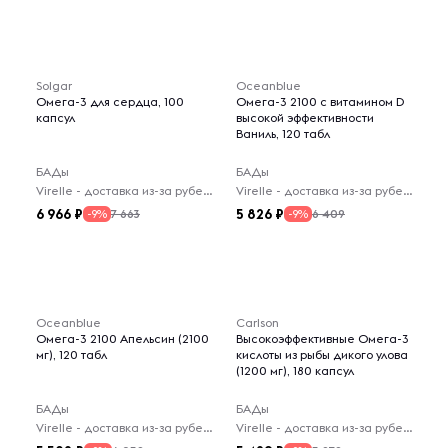
Solgar
Oceanblue
Омега-3 для сердца, 100
Омега-3 2100 с витамином D
капсул
высокой эффективности
Ваниль, 120 табл
БАДы
БАДы
Virelle - доставка из-за рубежа
Virelle - доставка из-за рубежа
6 966
5 826
7 663
6 409
-9%
-9%
Oceanblue
Carlson
Омега-3 2100 Апельсин (2100
Высокоэффективные Омега-3
мг), 120 табл
кислоты из рыбы дикого улова
(1200 мг), 180 капсул
БАДы
БАДы
Virelle - доставка из-за рубежа
Virelle - доставка из-за рубежа