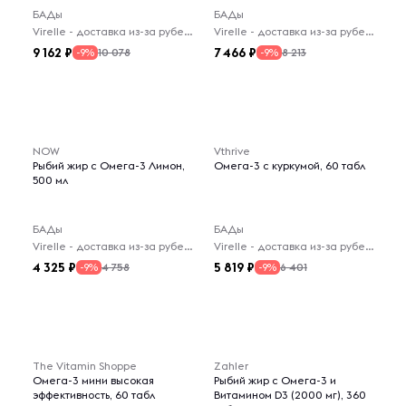
БАДы
БАДы
Virelle - доставка из-за рубежа
Virelle - доставка из-за рубежа
9 162
7 466
10 078
8 213
-9%
-9%
NOW
Vthrive
Рыбий жир с Омега-3 Лимон,
Омега-3 с куркумой, 60 табл
500 мл
БАДы
БАДы
Virelle - доставка из-за рубежа
Virelle - доставка из-за рубежа
4 325
5 819
4 758
6 401
-9%
-9%
The Vitamin Shoppe
Zahler
Омега-3 мини высокая
Рыбий жир с Омега-3 и
эффективность, 60 табл
Витамином D3 (2000 мг), 360