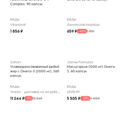
Сomplex, 90 капсул
БАДы
БАДы
Vitaminof
Geneticlab Nutrition
1 856
659
1 150
-43%
Zahler
Jarrow Formulas
Усовершенствованный рыбий
Масло криля (1200 мг) Омега
жир с Омега-3 (2000 мг), 360
3, 60 капсул
капсул
БАДы
БАДы
Virelle - доставка из-за рубежа
LEVEL99
11 244
5 505
12 368
9 000
-9%
-39%