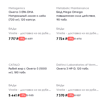
Metagenics
Metabolic Maintenance
Омега-3 EPA-DHA
БАД Mega Omega
Натуральный лимон и лайм
повышенная сила действия,
(720 мг), 120 капсул
90 табл
БАДы
БАДы
Virelle - доставка из-за рубежа
Virelle - доставка из-за рубежа
7 717
7 724
8 489
8 496
-9%
-9%
CATALO
DaVinci Laboratories of Vermont
Рыбий жир с Омега-3 (1000
Омега 3 HP-D, 120 табл
мг), 180 табл
БАДы
БАДы
Virelle - доставка из-за рубежа
Virelle - доставка из-за рубежа
5 441
7 370
5 985
8 107
-9%
-9%