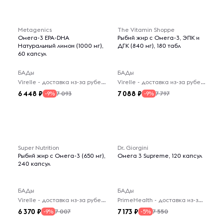
Metagenics
The Vitamin Shoppe
Омега-3 EPA-DHA
Рыбий жир с Омега-3, ЭПК и
Натуральный лимон (1000 мг),
ДГК (840 мг), 180 табл
60 капсул
БАДы
БАДы
Virelle - доставка из-за рубежа
Virelle - доставка из-за рубежа
6 448
7 088
7 093
7 797
-9%
-9%
Super Nutrition
Dr. Giorgini
Рыбий жир с Омега-3 (650 мг),
Омега 3 Supreme, 120 капсул
240 капсул
БАДы
БАДы
Virelle - доставка из-за рубежа
PrimeHealth - доставка из-за рубежа
6 370
7 173
7 007
7 550
-9%
-5%