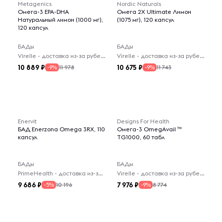
Metagenics
Nordic Naturals
Омега-3 EPA-DHA
Омега 2X Ultimate Лимон
Натуральный лимон (1000 мг),
(1075 мг), 120 капсул
120 капсул
БАДы
БАДы
Virelle - доставка из-за рубежа
Virelle - доставка из-за рубежа
10 889
10 675
11 978
11 743
-9%
-9%
Enervit
Designs For Health
БАД Enerzona Omega 3RX, 110
Омега-3 OmegAvail ™
капсул
TG1000, 60 табл
БАДы
БАДы
PrimeHealth - доставка из-за рубежа
Virelle - доставка из-за рубежа
9 686
7 976
10 196
8 774
-5%
-9%