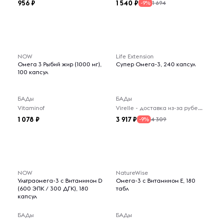
956
1 540
1 694
-9%
NOW
Life Extension
Омега 3 Рыбий жир (1000 мг),
Супер Омега-3, 240 капсул
100 капсул
БАДы
БАДы
Vitaminof
Virelle - доставка из-за рубежа
1 078
3 917
4 309
-9%
NOW
NatureWise
Ультраомега-3 с Витамином D
Омега-3 с Витамином E, 180
(600 ЭПК / 300 ДГК), 180
табл
капсул
БАДы
БАДы