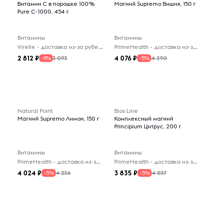
Витамин C в порошке 100%
Магний Supremo Вишня, 150 г
Pure C-1000, 454 г
Витамины
Витамины
Virelle - доставка из-за рубежа
PrimeHealth - доставка из-за рубежа
2 812
4 076
3 093
4 290
-9%
-5%
Natural Point
Bios Line
Магний Supremo Лимон, 150 г
Комплексный магний
Principium Цитрус, 200 г
Витамины
Витамины
PrimeHealth - доставка из-за рубежа
PrimeHealth - доставка из-за рубежа
4 024
3 835
4 236
4 037
-5%
-5%