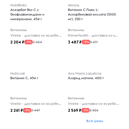
NutriBiotic
Aliness
Аскорбат Bio-C с
Витамин C Плюс L-
биофлавоноидами и
Аскорбиновая кислота (1000
минералами, 454 г
мг), 250 г
Витамины
Витамины
Virelle - доставка из-за рубежа
PrimeHealth - доставка из-за рубежа
2 204
3 487
2 424
3 671
-9%
-5%
Nutricost
Ana Maria Lajusticia
Витамин C, 454 г
Хлорид магния, 400 г
Витамины
Витамины
Virelle - доставка из-за рубежа
Virelle - доставка из-за рубежа
2 261
2 569
2 487
2 826
-9%
-9%
Все цены