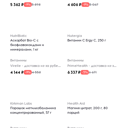
5 362
4 606
5 898
5 067
-9%
-9%
NutriBiotic
Nutergia
Аскорбат Bio-C с
Витамин C Ergy C, 250 г
биофлавоноидами и
минералами, 1 кг
Витамины
Витамины
Virelle - доставка из-за рубежа
PrimeHealth - доставка из-за рубежа
4 144
6 337
4 558
6 671
-9%
-5%
Kirkman Labs
Health Aid
Порошок метилкобаламина
Магния цитрат, 200 г, 80
концентрированный, 57 г
порций
Витамины
Витамины