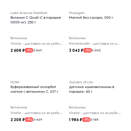
Lake Avenue Nutrition
Massigen
Витамин C Quali-C в порошке
Магний без сахара, 300 г
(1000 мг), 250 г
Витамины
Витамины
Virelle - доставка из-за рубежа
PrimeHealth - доставка из-за рубежа
2 608
3 042
2 869
3 202
-9%
-5%
NOW
Garden of Life
Буферизованный аскорбат
Детские мультивитамины в
магния с витамином C, 227 г
порошке, 60 г
Витамины
Витамины
Virelle - доставка из-за рубежа
Virelle - доставка из-за рубежа
2 208
1 986
2 429
2 185
-9%
-9%