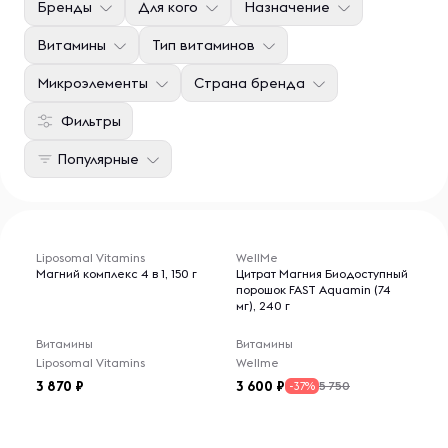
Бренды
Для кого
Назначение
Витамины
Тип витаминов
Микроэлементы
Страна бренда
Фильтры
Популярные
Liposomal Vitamins
WellMe
Магний комплекс 4 в 1, 150 г
Цитрат Магния Биодоступный
порошок FAST Aquamin (74
мг), 240 г
Витамины
Витамины
Liposomal Vitamins
Wellme
3 870
3 600
5 750
-37%