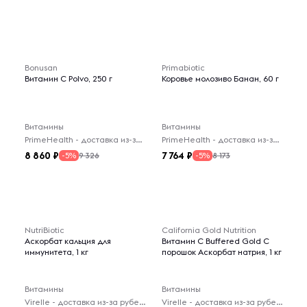
Bonusan
Primabiotic
Витамин C Polvo, 250 г
Коровье молозиво Банан, 60 г
Витамины
Витамины
PrimeHealth - доставка из-за рубежа
PrimeHealth - доставка из-за рубежа
8 860
7 764
9 326
8 173
-5%
-5%
NutriBiotic
California Gold Nutrition
Аскорбат кальция для
Витамин C Buffered Gold C
иммунитета, 1 кг
порошок Аскорбат натрия, 1 кг
Витамины
Витамины
Virelle - доставка из-за рубежа
Virelle - доставка из-за рубежа