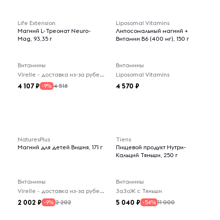
Life Extension
Liposomal Vitamins
Магний L-Треонат Neuro-
Липосомальный магний +
Mag, 93,35 г
Витамин В6 (400 мг), 150 г
Витамины
Витамины
Virelle - доставка из-за рубежа
Liposomal Vitamins
4 107
4 570
4 518
-9%
NaturesPlus
Tiens
Магний для детей Вишня, 171 г
Пищевой продукт Нутри-
Кальций Тяньши, 250 г
Витамины
Витамины
Virelle - доставка из-за рубежа
ЗаЗоЖ с Тяньши
2 002
5 040
2 202
11 000
-9%
-54%