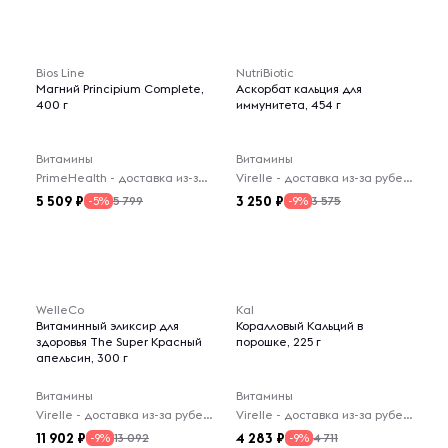
Bios Line
NutriBiotic
Магний Principium Complete,
Аскорбат кальция для
400 г
иммунитета, 454 г
Витамины
Витамины
PrimeHealth - доставка из-за рубежа
Virelle - доставка из-за рубежа
5 509
3 250
5 799
3 575
-5%
-9%
WelleCo
Kal
Витаминный эликсир для
Коралловый Кальций в
здоровья The Super Красный
порошке, 225 г
апельсин, 300 г
Витамины
Витамины
Virelle - доставка из-за рубежа
Virelle - доставка из-за рубежа
11 902
4 283
13 092
4 711
-9%
-9%