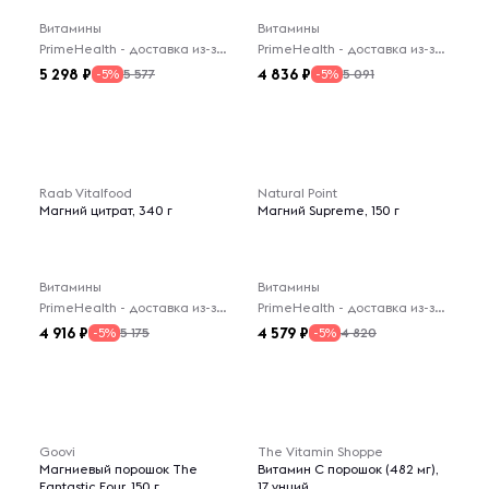
Витамины
Витамины
PrimeHealth - доставка из-за рубежа
PrimeHealth - доставка из-за рубежа
5 298
4 836
5 577
5 091
-5%
-5%
Raab Vitalfood
Natural Point
Магний цитрат, 340 г
Магний Supreme, 150 г
Витамины
Витамины
PrimeHealth - доставка из-за рубежа
PrimeHealth - доставка из-за рубежа
4 916
4 579
5 175
4 820
-5%
-5%
Goovi
The Vitamin Shoppe
Магниевый порошок The
Витамин C порошок (482 мг),
Fantastic Four, 150 г
17 унций