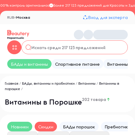
100% контроль оригинальности
Более 217 123 предложений для Красоты и Здо
Вход для эксперта
RUB
Москва
БАДы и витамины
Спортивное питание
Витамины
Главная
/
БАДы, витамины и пробиотики
/
Витамины
/
Витамины в
порошке
/
202 товара
↑
Витамины в Порошке
Новинки
Скидки
БАДы порошок
Пребиотики в