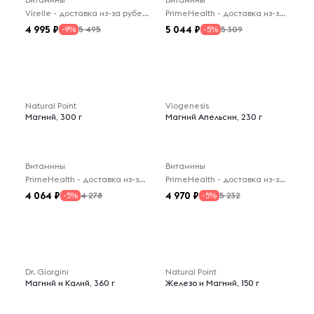
Virelle - доставка из-за рубежа
PrimeHealth - доставка из-за рубежа
4 995
5 044
5 495
5 309
-9%
-5%
Natural Point
Viogenesis
Магний, 300 г
Магний Апельсин, 230 г
Витамины
Витамины
PrimeHealth - доставка из-за рубежа
PrimeHealth - доставка из-за рубежа
4 064
4 970
4 278
5 232
-5%
-5%
Dr. Giorgini
Natural Point
Магний и Калий, 360 г
Железо и Магний, 150 г