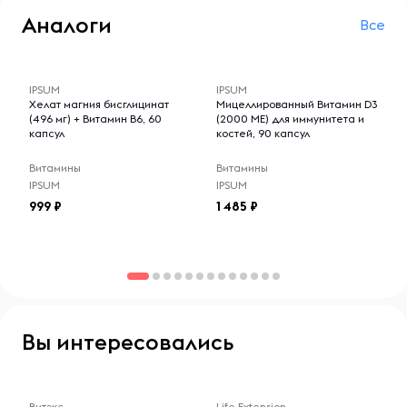
солнечных лучей и источников влаги. После открытия
Индивидуальная непереносимость
Противопоказания
Аналоги
упаковки плотно закрывать, чтобы сохранить свежесть
Все
ингредиентов продукта.
и эффективность продукта.
-- : -- : --
-- : -- : --
Магний
Микроэлементы
IPSUM
IPSUM
Цинк
Хелат магния бисглицинат
Мицеллированный Витамин D3
Селен
(496 мг) + Витамин B6, 60
(2000 МЕ) для иммунитета и
Марганец
капсул
костей, 90 капсул
Хром
Молибден
Витамины
Витамины
Йод
IPSUM
IPSUM
Бор
999
1 485
Вы интересовались
-- : -- : --
-- : -- : --
Витэкс
Life Extension