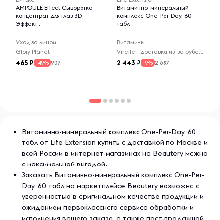
AMPOULE Effect Сыворотка-
Витаминно-минеральный
концентрат для глаз 3D-
комплекс One-Per-Day, 60
Эффект .
табл
Уход за лицом
Витамины
Glory Planet
Virelle - доставка из-за рубежа
465
2 443
907
2 687
-49%
-9%
Витаминно-минеральный комплекс One-Per-Day, 60
табл от Life Extension купить с доставкой по Москве и
всей России в интернет-магазинах на Beautery можно
с максимальной выгодой.
Заказать Витаминно-минеральный комплекс One-Per-
Day, 60 табл на маркетплейсе Beautery возможно с
уверенностью в оригинальном качестве продукции и
ожиданием первоклассного сервиса обработки и
исполнения вашего заказа, а также пост-продажной