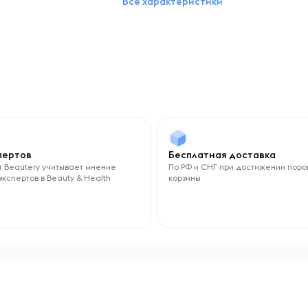
Все характеристики
Марганец
Медь
Селен
Хром
Цинк
Витамины
Витамин K1
Витамины группы B
Витамин E
Витамин D3
спертов
Бесплатная доставка
Витамин C
 Beautery учитывает мнение
По РФ и СНГ при достижении поро
Витамин A
экспертов в Beauty & Health
корзины