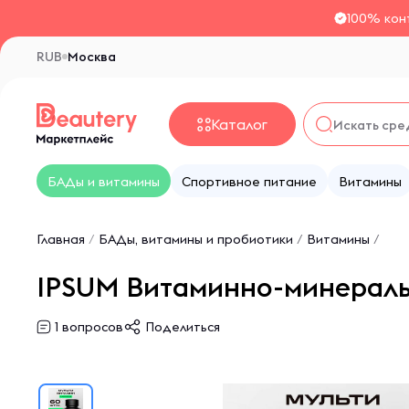
100% кон
RUB
Москва
Каталог
БАДы и витамины
Спортивное питание
Витамины
Главная
/
БАДы, витамины и пробиотики
/
Витамины
/
IPSUM Витаминно-минеральны
1
вопросов
Поделиться