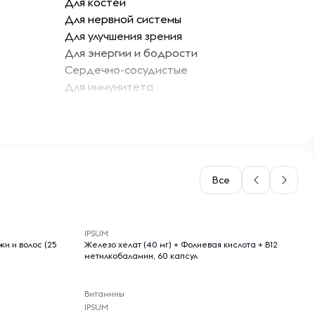
Для костей
Для нервной системы
Для улучшения зрения
Для энергии и бодрости
Сердечно-сосудистые
Для иммунитета
Бор
Железо
Йод
Марганец
Все
Медь
Селен
-- : -- : --
Хром
IPSUM
Цинк
жи и волос (25
Железо хелат (40 мг) + Фолиевая кислота + B12
метилкобаламин, 60 капсул
Витамин K1
Витамины группы B
Витамины
Витамин E
IPSUM