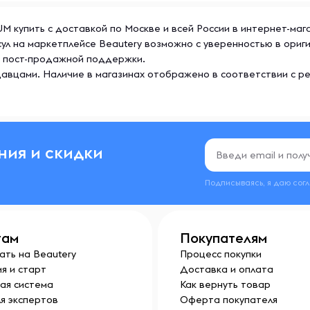
SUM купить с доставкой по Москве и всей России в интернет-ма
псул на маркетплейсе Beautery возможно с уверенностью в ори
же пост-продажной поддержки.
авцами. Наличие в магазинах отображено в соответствии с р
ния и скидки
Подписываясь, я даю сог
там
Покупателям
ать на Beautery
Процесс покупки
я и старт
Доставка и оплата
ая система
Как вернуть товар
я экспертов
Оферта покупателя