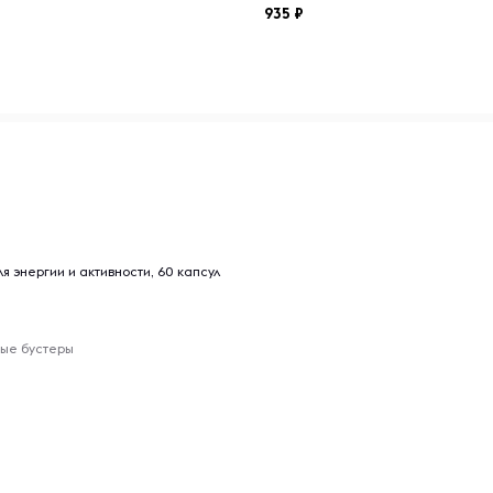
935
.
 день (или по рекомендации
ть компонентов, периоды
ьных) капсулах, подходит
д применением необходимо
стобустер для энергии и активности, 60 капсул
ые бустеры