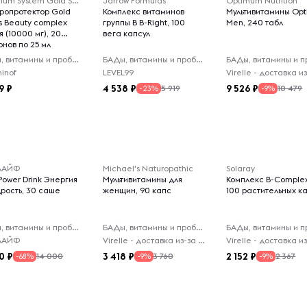
Optimum System Gold Series
Jarrow Formulas
Optimum Nutrition
ропротектор Gold
Комплекс витаминов
Мультивитамины Opt
s Beauty complex
группы B B-Right, 100
Men, 240 табл
 (10000 мг), 20
вега капсул
онов по 25 мл
БАДы, витамины и пробиотики
БАДы, витамины и пробиотики
inof
LEVEL99
9
4 538
9 526
5 919
10 479
-23%
-9%
ЛАЙФ
Michael's Naturopathic
Solaray
Power Drink Энергия
Мультивитамины для
Комплекс B-Complex
дрость, 30 саше
женщин, 90 капс
100 растительных к
БАДы, витамины и пробиотики
БАДы, витамины и пробиотики
ЛАЙФ
Virelle - доставка из-за рубежа
0
3 418
2 152
14 000
3 760
2 367
-68%
-9%
-9%