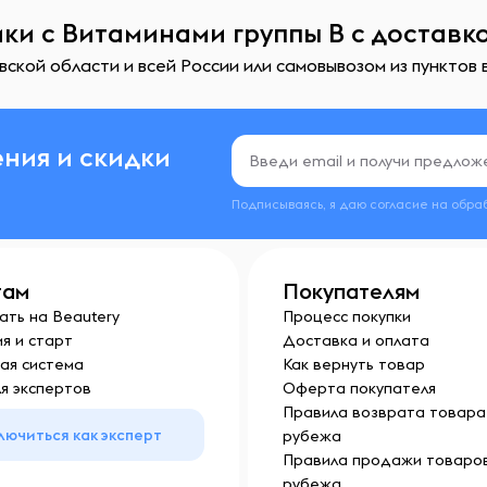
ки с Витаминами группы B с доставк
ской области и всей России или самовывозом из пунктов 
ния и скидки
Подписываясь, я даю согласие на обра
там
Покупателям
ать на Beautery
Процесс покупки
я и старт
Доставка и оплата
ая система
Как вернуть товар
я экспертов
Оферта покупателя
Правила возврата товара 
лючиться как эксперт
рубежа
Правила продажи товаров
рубежа