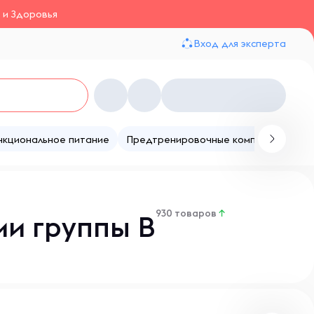
 и Здоровья
Вход для эксперта
нкциональное питание
Предтренировочные комплексы
Те
930 товаров
↑
ми группы B