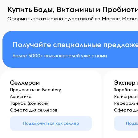
Купить Бады, Витамины и Пробиоти
Оформить заказ можно с доставкой по Москве, Москов
Получайте специальные предложе
Более 5000+ пользователей уже с нами
Селлерам
Экспер
Продавать на Beautery
Зарабатыв
Логистика
Регистраци
Тарифы (комиссии)
Реферальн
Оферта для селлеров
Оферта дл
Подключиться как селлер
Подк