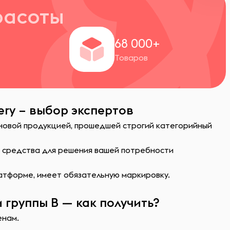
расоты
+
68 000+
Товаров
ry – выбор экспертов
 новой продукцией, прошедшей строгий категорийный
ь средства для решения вашей потребности
атформе, имеет обязательную маркировку.
группы B — как получить?
енам.