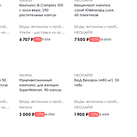
Solaray
НЕОЛАЙФ
i-
Комплекс B-Complex 100
Концентрат напитка
с алоэ вера, 250
сухой Ювенкард Luxe,
растительных капсул
60 пакетиков
БАДы, витамины и пробиотики
БАДы, витамины и пробиотики
БАДы, витамины и пробиотики
Virelle - доставка из-за рубежа
Virelle - доставка из-за рубежа
НЕОЛАЙФ
6 707
7 500
7 378
13 000
-9%
-42%
WellMe
НЕОЛАЙФ
 50,
Мультивитаминный
БаД Векорол (480 мг), 30
апсул
комплекс для женщин
табл
SuperWoman, 90 капсул
БАДы, витамины и пробиотики
БАДы, витамины и пробиотики
БАДы, витамины и пробиотики
Virelle - доставка из-за рубежа
Wellme
НЕОЛАЙФ
3 000
1 900
4 750
2 600
-37%
-27%