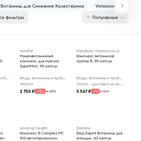
Витамины для Снижения Холестерина
Успокоительные Бад
се фильтры
Популярные
WellMe
Metabolic Maintenance
Мультивитаминный
Комплекс витаминов
60
комплекс для мужчин
группы B, 90 капсул
SuperMan, 90 капсул
БАДы, витамины и пробиотики
БАДы, витамины и пробиотики
БАДы, витамины и пробиотики
Wellme
Virelle - доставка из-за рубежа
2 750
5 567
4 250
6 124
-35%
-9%
Seeking Health
Dietelle
кс
Комплекс B Complex MF,
БАД Expert Витамины для
lex
100 вегетарианских
женщин, 60 капсул