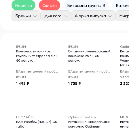
Новинки
Скидки
Витамины группы B
Витам
Бренды
Для кого
Форма выпуска
Мик
IPSUM
IPSUM
Opti
Комплекс витаминов
Витаминно-минеральный
Вита
группы B от стресса 8 в 1,
комплекс 25 в 1, 60
компл
60 капсул
капсул
Women
(807 
БАДы, витамины и пробиотики
БАДы, витамины и пробиотики
IPSUM
IPSUM
Vitam
1 495
1 705
3 32
НЕОЛАЙФ
Optimum System
MED
БАД Необол (480 мг), 30
Витаминно-минеральный
Вита
табл
комплекс Optimum
имму