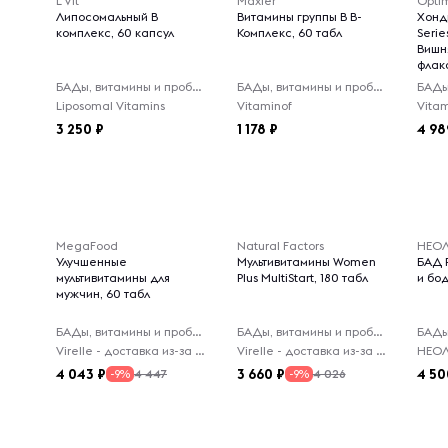
L'Vit
Maxler
Липосомальный В
Витамины группы В В-
Хонд
комплекс, 60 капсул
Комплекс, 60 табл
Serie
Вишня
флак
БАДы, витамины и пробиотики
БАДы, витамины и пробиотики
Liposomal Vitamins
Vitaminof
Vitam
3 250
1 178
4 98
MegaFood
Natural Factors
НЕО
Улучшенные
Мультивитамины Women
БАД 
мультивитамины для
Plus MultiStart, 180 табл
и бо
мужчин, 60 табл
БАДы, витамины и пробиотики
БАДы, витамины и пробиотики
Virelle - доставка из-за рубежа
Virelle - доставка из-за рубежа
НЕО
4 043
3 660
4 50
4 447
4 026
-9%
-9%