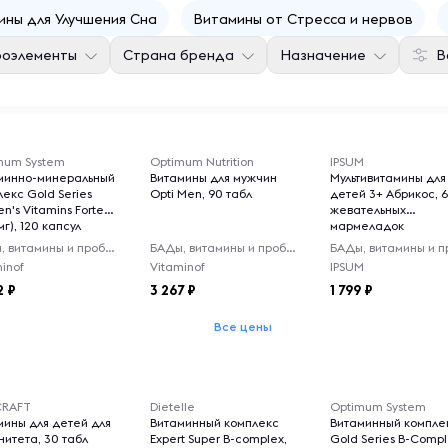
ины для Улучшения Сна
Витамины от Стресса и нервов
роэлементы
Страна бренда
Назначение
В
mum System
Optimum Nutrition
IPSUM
минно-минеральный
Витамины для мужчин
Мультивитамины для
екс Gold Series
Opti Men, 90 табл
детей 3+ Абрикос, 
's Vitamins Forte
жевательных
мг), 120 капсул
мармеладок
БАДы, витамины и пробиотики
БАДы, витамины и пробиотики
inof
Vitaminof
IPSUM
2
3 267
1 799
Все цены
CRAFT
Dietelle
Optimum System
мины для детей для
Витаминный комплекс
Витаминный компле
нитета, 30 табл
Expert Super B-complex,
Gold Series B-Comp