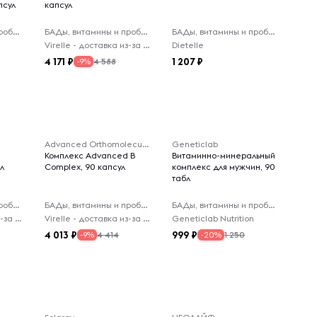
псул
капсул
БАДы, витамины и пробиотики
БАДы, витамины и пробиотики
БАДы, витамины и пробиотики
Virelle - доставка из-за рубежа
Dietelle
4 171
1 207
4 588
-9%
Advanced Orthomolecular Research AOR
Geneticlab
Комплекс Advanced B
Витаминно-минеральный
бл
Complex, 90 капсул
комплекс для мужчин, 90
табл
БАДы, витамины и пробиотики
БАДы, витамины и пробиотики
БАДы, витамины и пробиотики
Virelle - доставка из-за рубежа
Virelle - доставка из-за рубежа
Geneticlab Nutrition
4 013
999
4 414
1 250
-9%
-20%