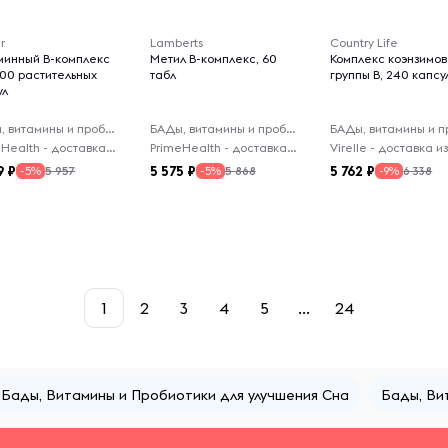
r
Lamberts
Country Life
минный B-комплекс
Метил B-комплекс, 60
Комплекс коэнзимов
100 растительных
табл
группы B, 240 капсу
ул
БАДы, витамины и пробиотики
БАДы, витамины и пробиотики
PrimeHealth - доставка из-за рубежа
PrimeHealth - доставка из-за рубежа
9
5 575
5 762
5 957
5 868
6 338
-5%
-5%
-9%
1
2
3
4
5
...
24
Бады, Витамины и Пробиотики для улучшения Сна
Бады, Ви