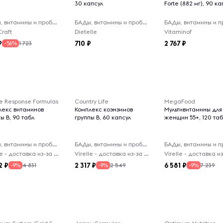
30 капсул
Forte (882 мг), 90 ка
БАДы, витамины и пробиотики
БАДы, витамины и пробиотики
raft
Dietelle
Vitaminof
710
2 767
1 723
-56%
e Response Formulas
Country Life
MegaFood
лекс витаминов
Комплекс коэнзимов
Мультивитамины для
ы В, 90 табл
группы B, 60 капсул
женщин 55+, 120 та
БАДы, витамины и пробиотики
БАДы, витамины и пробиотики
Virelle - доставка из-за рубежа
Virelle - доставка из-за рубежа
2
2 317
6 581
4 831
2 549
7 239
-9%
-9%
-9%