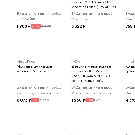
System Gold Series Men's
Vitamins Forte (725 мг), 90
капсул
БАДы, витамины и пробиотики
БАДы, витамины и пробиотики
НЕОЛАЙФ
Vitaminof
MedC
1 900
3 322
755
2 600
-27%
MegaFood
NOW
Innat
Мультивитамины для
Детские жевательные
Комп
женщин, 90 табл
витамины Kid Vits
групп
Ягодный лимонад, 120
жевательных табл
БАДы, витамины и пробиотики
БАДы, витамины и пробиотики
Virelle - доставка из-за рубежа
Virelle - доставка из-за рубежа
6 073
1 580
4 39
6 680
1 738
-9%
-9%