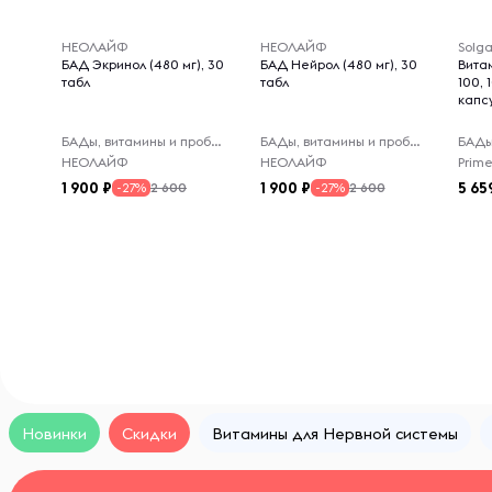
НЕОЛАЙФ
НЕОЛАЙФ
Solga
БАД Экринол (480 мг), 30
БАД Нейрол (480 мг), 30
Вита
табл
табл
100, 
капс
БАДы, витамины и пробиотики
БАДы, витамины и пробиотики
НЕОЛАЙФ
НЕОЛАЙФ
1 900
1 900
5 65
2 600
2 600
-27%
-27%
Новинки
Скидки
Витамины для Нервной системы