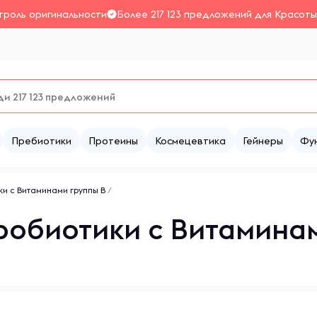
троль оригинальности
Более 217 123 предложений для Красоты
Пребиотики
Протеины
Космецевтика
Гейнеры
Фу
ки с Витаминами группы B
/
робиотики с Витамина