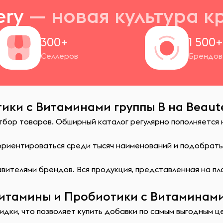
ery
— новая
культура к
300+
1 500
Селлеров
Брендов
ики с Витаминами группы B на Beaute
отбор товаров. Обширный каталог регулярно пополняется
сориентироваться среди тысяч наименований и подобрат
ителями брендов. Вся продукция, представленная на пл
итамины и Пробиотики с Витаминами 
идки, что позволяет купить добавки по самым выгодным ц