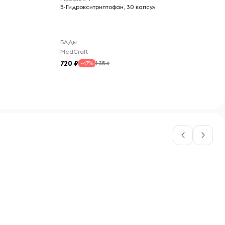
5-Гидрокситриптофан, 30 капсул
БАДы
MedCraft
720
1 354
-47%