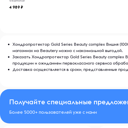
Vitaminof
Поддержите свою красоту изнутри с Optimum Syst
4 989
сияющей кожи, здоровых волос и ногтей, а также гиб
Хондропротектор Gold Series Beauty complex Вишня (1000
магазинах на Beautery можно с максимальной выгодой.
Заказать Хондропротектор Gold Series Beauty complex В
продукции и ожиданием первоклассного сервиса обрабо
Доставка осуществляется в сроки, представленные прод
Получайте специальные предложе
Более 5000+ пользователей уже с нами