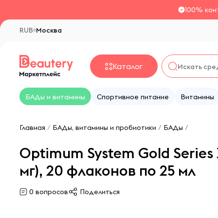
100% кон
RUB
Москва
Каталог
БАДы и витамины
Спортивное питание
Витамины
Главная
/
БАДы, витамины и пробиотики
/
БАДы
/
Optimum System Gold Series
мг), 20 флаконов по 25 мл
0
вопросов
Поделиться