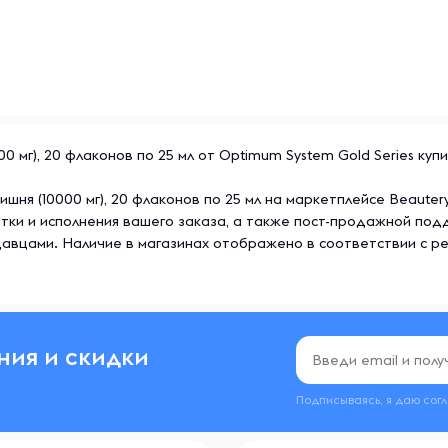
em BEAUTY COMPLEX — для
ких и крепких суставов!
0 мг), 20 флаконов по 25 мл от Optimum System Gold Series куп
ишня (10000 мг), 20 флаконов по 25 мл на маркетплейсе Beaute
тки и исполнения вашего заказа, а также пост-продажной под
авцами. Наличие в магазинах отображено в соответствии с р
ния и скидки
Подписываясь, я даю сог