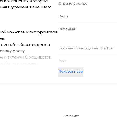
ая компоненты, которые
Страна бренда
ния и улучшения внешнего
Вес, г
Витамины
кой коллаген и гиалуроновая
ны.
 ногтей — биотин, цинк и
Ключевого ингридиента в 1 шт
овому росту.
ол и витамин C защищают
Вкус
ыработку коллагена.
аген и MSM поддерживают
Показать все
:
 улучшает упругость кожи,
уставов.
придавая ей гладкость и
-- : -- : --
MEDCRAFT