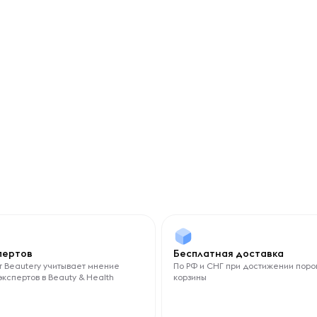
спертов
Бесплатная доставка
 Beautery учитывает мнение
По РФ и СНГ при достижении поро
экспертов в Beauty & Health
корзины