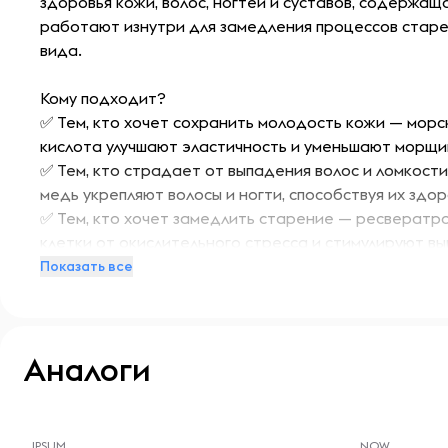
здоровья кожи, волос, ногтей и суставов, содержащ
работают изнутри для замедления процессов старе
вида.
Кому подходит?
✅ Тем, кто хочет сохранить молодость кожи — морс
кислота улучшают эластичность и уменьшают морщи
✅ Тем, кто страдает от выпадения волос и ломкости
медь укрепляют волосы и ногти, способствуя их здор
✅ Тем, кто хочет замедлить старение — ресвератр
клетки от окислительного стресса и стимулируют в
✅ Тем, кто заботится о здоровье суставов — колл
Показать все
эластичность суставов и снижают дискомфорт.
Ключевые преимущества и состав BEAUTY COMPLEX
Аналоги
✔ 10 000 мг морского гидролизованного коллагена —
разглаживает морщины и поддерживает здоровье с
✔ Гиалуроновая кислота — глубоко увлажняет кожу, 
-- : -- : --
-- : -- : --
сияние.
IPSUM
NOW