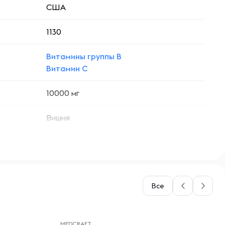
США
1130
Витамины группы B
Витамин C
10000 мг
Вишня
Все
-- : -- : --
MEDCRAFT