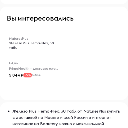
идеальными для людей, заботящихся о своем здоровье.
Вы интересовались
-- : -- : --
NaturesPlus
Железо Plus Hema-Plex, 30
табл
БАДы
PrimeHealth - доставка из-за рубежа
5 044
5 309
-5%
Железо Plus Hema-Plex, 30 табл от NaturesPlus купить
с доставкой по Москве и всей России в интернет-
магазинах на Beautery можно с максимальной