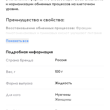
и нормализации обменных процессов на клеточном
уровне.
Преимущества и свойства:
Восстановление обменных процессов:
Фракции
гиматомелановых и гуминовых кислот улучшают питание
клеток и способствуют нормализации обменных
Показать все
процессов.
Выведение токсинов:
Концентрат эффективно выводит
Подробная информация
продукты распада, улучшая внутреннее состояние
организма.
Россия
Страна бренда
Поддержка физиологических процессов:
Регулярное
употребление напитка нормализует физиологические
100 г
Вес, г
процессы и стимулирует транспортировку необходимых
питательных веществ.
Укрепление здоровья:
Способствует укреплению
Жидкость
Форма выпуска
здоровья и продлевает активное долголетие.
Мужчины
Для кого
Особенности:
Женщины
Концентрат "НЕОЛАЙФ LUXE" разработан с