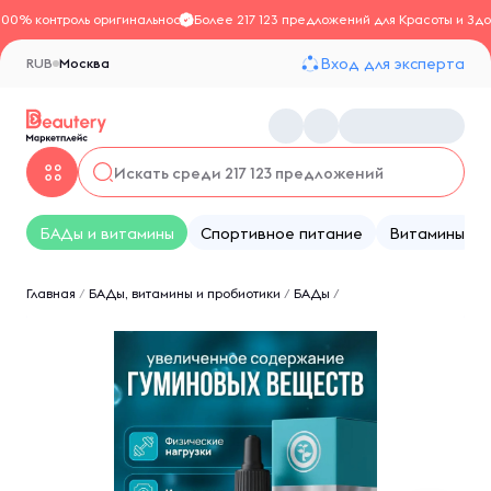
100% контроль оригинальности
Более 217 123 предложений для Красоты и Здо
Вход для эксперта
RUB
Москва
БАДы и витамины
Спортивное питание
Витамины
Главная
/
БАДы, витамины и пробиотики
/
БАДы
/