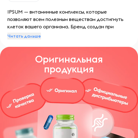
IPSUM — витаминные комплексы, которые
позволяют всем полезным веществам достигнуть
клеток вашего организма. Бренд создан при
участии международной компании «Акванова» —
Читать дальше
одного из лидеров в производстве сырья для
ведущих мировых поставщиков.
Оригинальная
продукция