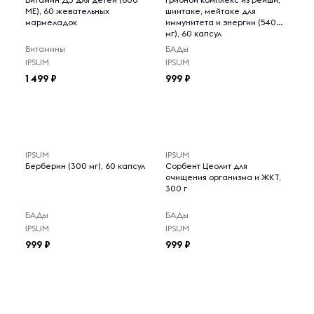
МЕ), 60 жевательных
шиитаке, мейтаке для
мармеладок
иммунитета и энергии (540
мг), 60 капсул
Витамины
БАДы
IPSUM
IPSUM
1 499
999
IPSUM
IPSUM
Берберин (300 мг), 60 капсул
Сорбент Цеолит для
очищения организма и ЖКТ,
300 г
БАДы
БАДы
IPSUM
IPSUM
999
999