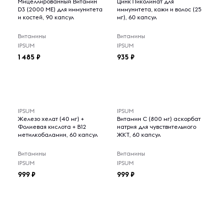
Мицеллированный Витамин
Цинк Пиколинат для
D3 (2000 МЕ) для иммунитета
иммунитета, кожи и волос (25
и костей, 90 капсул
мг), 60 капсул
Витамины
Витамины
IPSUM
IPSUM
1 485
935
IPSUM
IPSUM
Железо хелат (40 мг) +
Витамин С (800 мг) аскорбат
Фолиевая кислота + B12
натрия для чувствительного
метилкобаламин, 60 капсул
ЖКТ, 60 капсул
Витамины
Витамины
IPSUM
IPSUM
999
999