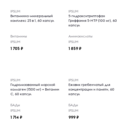
IPSUM
IPSUM
Витаминно-минеральный
5-гидрокситриптофан
комплекс 25 в 1, 60 капсул
Гриффония 5-НТР (100 мг), 60
капсул
Витамины
Аминокислоты
IPSUM
IPSUM
1 705
1 859
IPSUM
IPSUM
Гидролизованный морской
Ежовик гребенчатый для
коллаген (1500 мг) + Витамин
концентрации и памяти, 60
C, 60 капсул
капсул
БАДы
БАДы
IPSUM
IPSUM
1 714
999