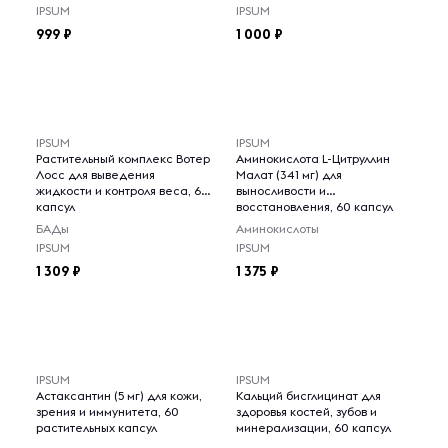
IPSUM
IPSUM
999
1 000
IPSUM
IPSUM
Растительный комплекс Вотер
Аминокислота L-Цитруллин
Лосс для выведения
Малат (341 мг) для
жидкости и контроля веса, 60
выносливости и
капсул
восстановления, 60 капсул
БАДы
Аминокислоты
IPSUM
IPSUM
1 309
1 375
IPSUM
IPSUM
Астаксантин (5 мг) для кожи,
Кальций бисглицинат для
зрения и иммунитета, 60
здоровья костей, зубов и
растительных капсул
минерализации, 60 капсул