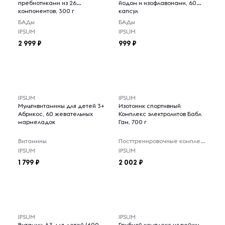
пребиотиками из 26
йодом и изофлавонами, 60
компонентов, 300 г
капсул
БАДы
БАДы
IPSUM
IPSUM
2 999
999
IPSUM
IPSUM
Мультивитамины для детей 3+
Изотоник спортивный
Абрикос, 60 жевательных
Комплекс электролитов Бабл
мармеладок
Гам, 700 г
Витамины
Посттренировочные комплексы
IPSUM
IPSUM
1 799
2 002
IPSUM
IPSUM
Витамин Д3 для детей (600
Грибной комплекс из рейши,