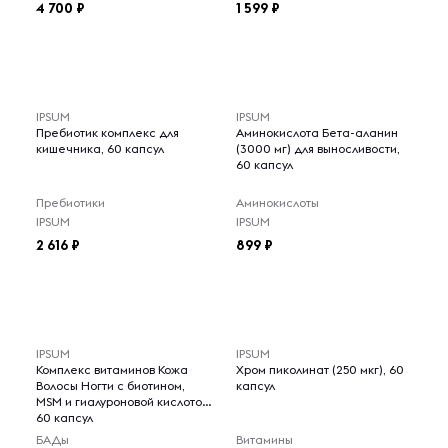
4 700
1 599
IPSUM
IPSUM
Пребиотик комплекс для
Аминокислота Бета-аланин
кишечника, 60 капсул
(3000 мг) для выносливости,
60 капсул
Пребиотики
Аминокислоты
IPSUM
IPSUM
2 616
899
IPSUM
IPSUM
Комплекс витаминов Кожа
Хром пиколинат (250 мкг), 60
Волосы Ногти с биотином,
капсул
MSM и гиалуроновой кислотой,
60 капсул
БАДы
Витамины