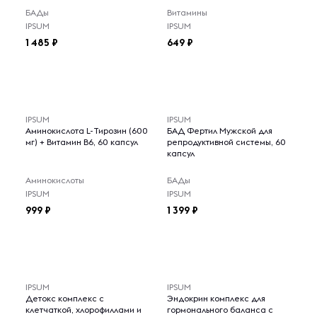
БАДы
Витамины
IPSUM
IPSUM
1 485
649
IPSUM
IPSUM
Аминокислота L-Тирозин (600
БАД Фертил Мужской для
мг) + Витамин B6, 60 капсул
репродуктивной системы, 60
капсул
Аминокислоты
БАДы
IPSUM
IPSUM
999
1 399
IPSUM
IPSUM
Детокс комплекс с
Эндокрин комплекс для
клетчаткой, хлорофиллами и
гормонального баланса с