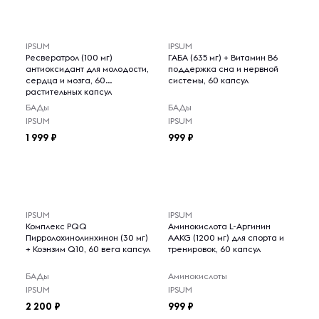
IPSUM
IPSUM
Ресвератрол (100 мг)
ГАБА (635 мг) + Витамин B6
антиоксидант для молодости,
поддержка сна и нервной
сердца и мозга, 60
системы, 60 капсул
растительных капсул
БАДы
БАДы
IPSUM
IPSUM
1 999
999
IPSUM
IPSUM
Комплекс PQQ
Аминокислота L-Аргинин
Пирролохинолинхинон (30 мг)
AAKG (1200 мг) для спорта и
+ Коэнзим Q10, 60 вега капсул
тренировок, 60 капсул
БАДы
Аминокислоты
IPSUM
IPSUM
2 200
999