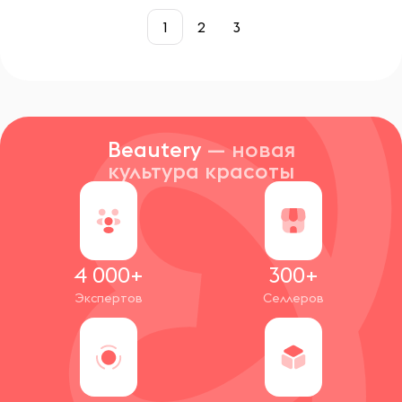
1
2
3
Beautery
— новая
культура красоты
4 000+
300+
Экспертов
Селлеров