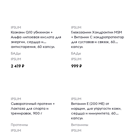
IPSUM
IPSUM
Коэнзим Q10 убихинон +
Глюкозамин Хондроитин MSM
Альфа-липоевая кислота для
+ Витамин C хондропротектор
энергии, сердца и
для суставов и связок, 60
антистарения, 60 капсул
капсул
БАДы
БАДы
IPSUM
IPSUM
2 419
999
IPSUM
IPSUM
Сывороточный протеин +
Витамин Е (200 МЕ) от
Лактаза для спорта и
морщин, для упругости кожи,
тренировок, 900 г
сердца и иммунитета, 60
капсул
Протеины
Витамины
IPSUM
IPSUM