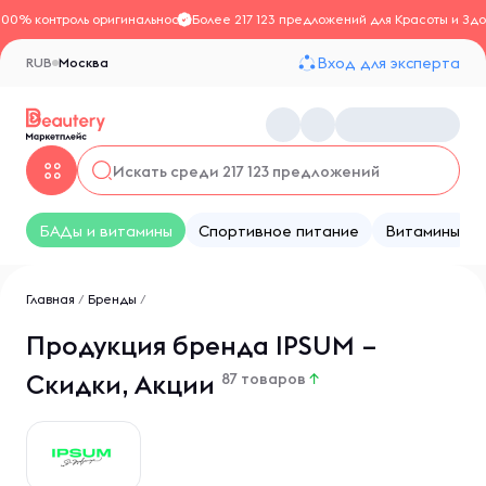
100% контроль оригинальности
Более 217 123 предложений для Красоты и Здо
Вход для эксперта
RUB
Москва
БАДы и витамины
Спортивное питание
Витамины
Главная
/
Бренды
/
Продукция бренда IPSUM –
Скидки, Акции
87 товаров
↑