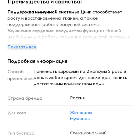
Преимущества и свойства:
Поддержка иммунной системы:
Цинк способствует
росту и восстановлению тканей, а также
поддерживает работу иммунной системы.
Улучшение сердечно-сосудистой функции:
Магний
необходим для работы сердечно-сосудистой системы и
участвует в клеточном метаболизме.
Показать все
Поддержка нервной системы:
Витамин B6 участвует в
образовании красных кровяных телец и обеспечивает
Подробная информация
нормальный обмен аминокислот.
Способствует росту мышц:
Комплекс ZMA помогает в
Принимать взрослым по 2 капсулы 2 раза в
Способ
росте мышц и улучшении выносливости, что особенно
день в любое время дня после еды, запить
применения
важно для спортсменов.
достаточным количеством воды
Особенности:
Россия
Страна бренда
Капсулы ZMA содержат высококачественные
компоненты, такие как цинка цитрат, магний цитрат и
Женщины
Для кого
витамин B6. Эти формы обеспечивают высокую
Мужчины
биодоступность и эффективность. Продукт выпускается
в вега капсулах, что делает его подходящим для
Функциональный
Тип бустера
вегетарианцев и людей мусульманской веры.