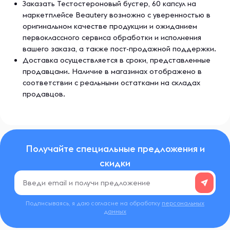
Заказать Тестостероновый бустер, 60 капсул на
указаниям.
маркетплейсе Beautery возможно с уверенностью в
оригинальном качестве продукции и ожиданием
первоклассного сервиса обработки и исполнения
Ингредиенты
Микрокристаллическая целлюлоза, дикальций фосфат
вашего заказа, а также пост-продажной поддержки.
дигидрат, стеариновая кислота, кроскармеллоза натрия,
Доставка осуществляется в сроки, представленные
оболочка (диоксид титана, полиэтиленгликоль, тальк),
продавцами. Наличие в магазинах отображено в
кросповидон, диоксид кремния, стеарат магния.
соответствии с реальными остатками на складах
продавцов.
Изготовлено на предприятии, где также
обрабатывается молоко, пшеница, яйца, рыба, арахис,
ракообразные, моллюски, древесные орехи, соя и
кунжут.
Получайте специальные предложения и
Содержит пищевые ингредиенты, которые являются
скидки
продуктами биоинженерии.
Произведено в США с использованием
импортированных ингредиентов.
Подписываясь, я даю согласие на обработку
персональных
данных