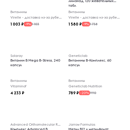
лимонад, 120 жевательных
табл
Витамины
Витамины
Virelle - доставка из-за рубежа
Virelle - доставка из-за рубежа
1 003
1 580
1 103
1 738
-9%
-9%
Solaray
Geneticlab
Витамин В Mega B-Stress, 240
Витамины B-Комплекс, 60
капсул
капсул
Витамины
Витамины
Vitaminof
Geneticlab Nutrition
4 233
789
990
-20%
Advanced Orthomolecular Research AOR
Jarrow Formulas
Комплекс Advanced B
Метил B12 + метилфолат