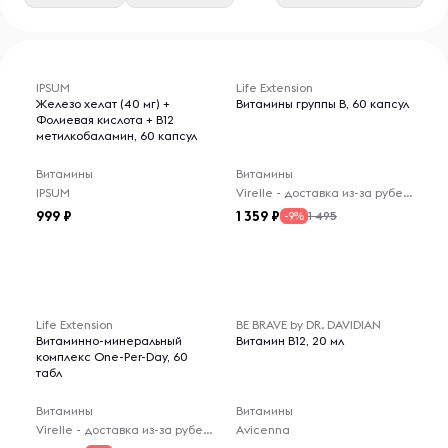
IPSUM
Life Extension
Железо хелат (40 мг) +
Витамины группы B, 60 капсул
Фолиевая кислота + B12
метилкобаламин, 60 капсул
Витамины
Витамины
IPSUM
Virelle - доставка из-за рубежа
999
1 359
1 495
-9%
Life Extension
BE BRAVE by DR. DAVIDIAN
Витаминно-минеральный
Витамин B12, 20 мл
комплекс One-Per-Day, 60
табл
Витамины
Витамины
Virelle - доставка из-за рубежа
Avicenna