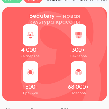
Beautery
— новая
культура красоты
4 000+
300+
Экспертов
Селлеров
1 500+
68 000+
Брендов
Товаров