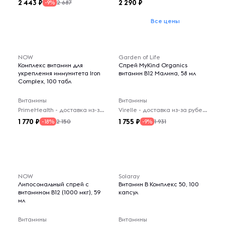
2 443
2 290
2 687
-9%
Все цены
NOW
Garden of Life
Комплекс витамин для
Спрей MyKind Organics
укрепления иммунитета Iron
витамин B12 Малина, 58 мл
Complex, 100 табл
Витамины
Витамины
PrimeHealth - доставка из-за рубежа
Virelle - доставка из-за рубежа
1 770
1 755
2 150
1 931
-18%
-9%
NOW
Solaray
Липосомальный спрей с
Витамин В Комплекс 50, 100
витамином B12 (1000 мкг), 59
капсул
мл
Витамины
Витамины