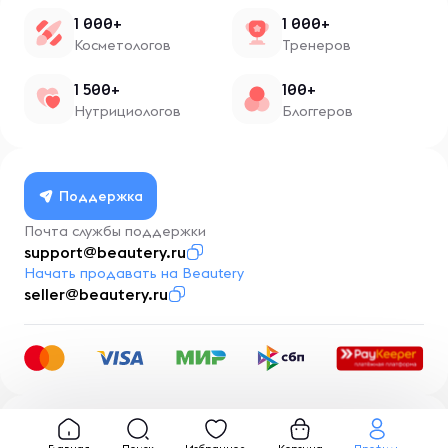
1 000+
1 000+
Косметологов
Тренеров
1 500+
100+
Нутрициологов
Блоггеров
Поддержка
Почта службы поддержки
support@beautery.ru
Начать продавать на Beautery
seller@beautery.ru
Разработка
BusinessMentor.ru