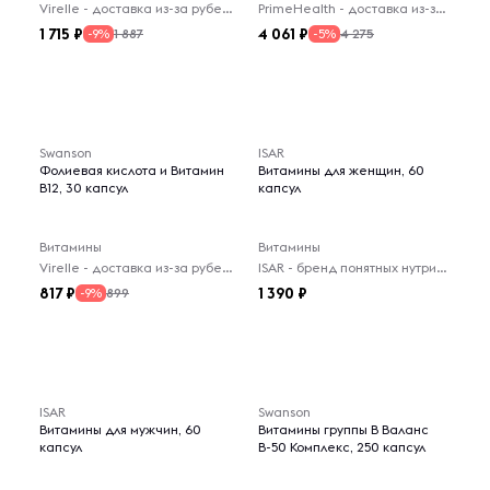
Virelle - доставка из-за рубежа
PrimeHealth - доставка из-за рубежа
1 715
4 061
1 887
4 275
-9%
-5%
Swanson
ISAR
Фолиевая кислота и Витамин
Витамины для женщин, 60
В12, 30 капсул
капсул
Витамины
Витамины
Virelle - доставка из-за рубежа
ISAR - бренд понятных нутрицевтиков на каждый день.
817
1 390
899
-9%
ISAR
Swanson
Витамины для мужчин, 60
Витамины группы В Валанс
капсул
В-50 Комплекс, 250 капсул