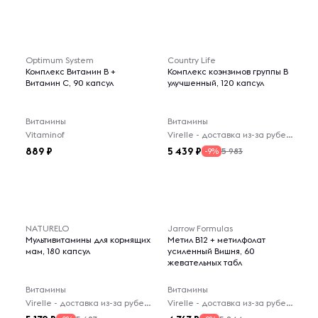
Optimum System
Country Life
Комплекс Витамин B +
Комплекс коэнзимов группы B
Витамин С, 90 капсул
улучшенный, 120 капсул
Витамины
Витамины
Vitaminof
Virelle - доставка из-за рубежа
889
5 439
5 983
-9%
NATURELO
Jarrow Formulas
Мультивитамины для кормящих
Метил B12 + метилфолат
мам, 180 капсул
усиленный Вишня, 60
жевательных табл
Витамины
Витамины
Virelle - доставка из-за рубежа
Virelle - доставка из-за рубежа