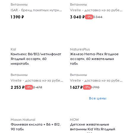
Витамины
Витамины
ISAR - бренд понятных нутрицевтиков на каждый день.
Virelle - доставка из-за рубежа
1 390
3 040
3 344
-9%
Kal
NaturesPlus
Комплекс B6/B12/метилфолат
Железо Hema-Plex Ягодное
Ягодный ассорти, 60
ассорти, 60 жевательных
микротабл
табл
Витамины
Витамины
Virelle - доставка из-за рубежа
Virelle - доставка из-за рубежа
2 253
1 627
2 478
1 790
-9%
-9%
Все цены
Mason Natural
NOW
Фолиевая кислота + B6 + B12,
Детские жевательные
90 табл
витамины Kid Vits Ягодный