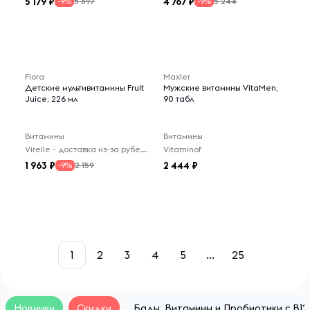
5 179
4 767
5 697
5 244
-9%
-9%
Flora
Maxler
Детские мультивитамины Fruit
Мужские витамины VitaMen,
Juice, 226 мл
90 табл
Витамины
Витамины
Virelle - доставка из-за рубежа
Vitaminof
1 963
2 444
2 159
-9%
1
2
3
4
5
...
25
Новинки
Скидки
Бады, Витамины и Пробиотики с B12