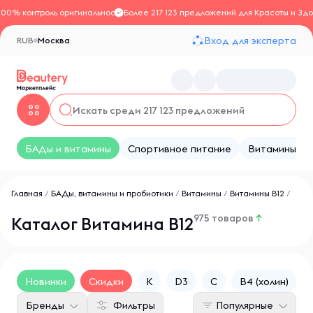
100% контроль оригинальности
Более 217 123 предложений для Красоты и Здо
Вход для эксперта
RUB
Москва
БАДы и витамины
Спортивное питание
Витамины
Главная
/
БАДы, витамины и пробиотики
/
Витамины
/
Витамины В12
/
975 товаров
↑
Каталог Витамина B12
Новинки
Скидки
K
D3
C
B4 (холин)
Бренды
Фильтры
Популярные