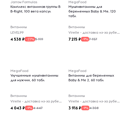
Jarrow Formulas
MegaFood
Комплекс витаминов группы B
Мультивитамины для
B-Right, 100 вега капсул
беременных Baby & Me, 120
табл
Витамины
Витамины
LEVEL99
Virelle - доставка из-за рубежа
4 538
7 215
5 919
7 937
-23%
-9%
MegaFood
MegaFood
Улучшенные мультивитамины
Витамины для беременных
для мужчин, 60 табл
Baby & Me 2, 60 табл
Витамины
Витамины
Virelle - доставка из-за рубежа
Virelle - доставка из-за рубежа
4 043
3 916
4 447
4 308
-9%
-9%