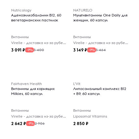
Nutricology
NATURELO
Аденозилкобаламин B12, 60
Мультивитамины One Daily для
вегетарианских пастилок
женщин, 60 капсул
Витамины
Витамины
Virelle - доставка из-за рубежа
Virelle - доставка из-за рубежа
3 091
3 149
3 400
3 464
-9%
-9%
Fairhaven Health
L'Vit
Витамины для кормящих
Липосомальный комплекс В12
Milkies, 60 капсул
+ В9, 60 капсул
Витамины
Витамины
Virelle - доставка из-за рубежа
Liposomal Vitamins
2 642
2 850
2 906
-9%