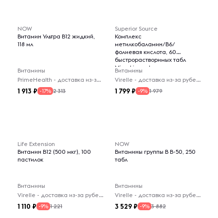
NOW
Superior Source
Витамин Ультра B12 жидкий,
Комплекс
118 мл
метилкобаламин/B6/
фолиевая кислота, 60
быстрорастворимых табл
MicroLingual
Витамины
Витамины
PrimeHealth - доставка из-за рубежа
Virelle - доставка из-за рубежа
1 913
1 799
2 313
1 979
-17%
-9%
Life Extension
NOW
Витамин В12 (500 мкг), 100
Витамины группы В В-50, 250
пастилок
табл
Витамины
Витамины
Virelle - доставка из-за рубежа
Virelle - доставка из-за рубежа
1 110
3 529
1 221
3 882
-9%
-9%