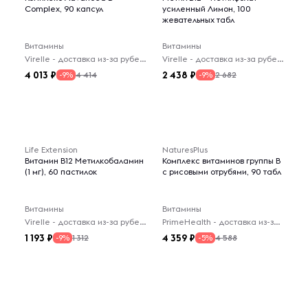
Complex, 90 капсул
усиленный Лимон, 100
жевательных табл
Витамины
Витамины
Virelle - доставка из-за рубежа
Virelle - доставка из-за рубежа
4 013
2 438
4 414
2 682
-9%
-9%
Life Extension
NaturesPlus
Витамин В12 Метилкобаламин
Комплекс витаминов группы B
(1 мг), 60 пастилок
с рисовыми отрубями, 90 табл
Витамины
Витамины
Virelle - доставка из-за рубежа
PrimeHealth - доставка из-за рубежа
1 193
4 359
1 312
4 588
-9%
-5%