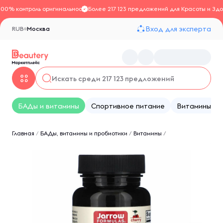
100% контроль оригинальности
Более 217 123 предложений для Красоты и Здо
Вход для эксперта
RUB
Москва
БАДы и витамины
Спортивное питание
Витамины
Главная
/
БАДы, витамины и пробиотики
/
Витамины
/