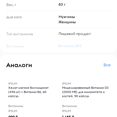
усваивается организмом. Витамин B12 особенно
80 г
Вес, г
рекомендуется вегетарианцам и веганам, так как в
растительной пище практически отсутствует витамин
Мужчины
Для кого
B12, а также людям, испытывающим усталость, проблемы
Женщины
со сном или памятью.
Пищевой продукт
Тип витаминов
Витамин B12
Витамины
Аналоги
Все
-- : -- : --
-- : -- : --
IPSUM
IPSUM
Хелат магния бисглицинат
Мицеллированный Витамин D3
(496 мг) + Витамин B6, 60
(2000 МЕ) для иммунитета и
капсул
костей, 90 капсул
Витамины
Витамины
IPSUM
IPSUM