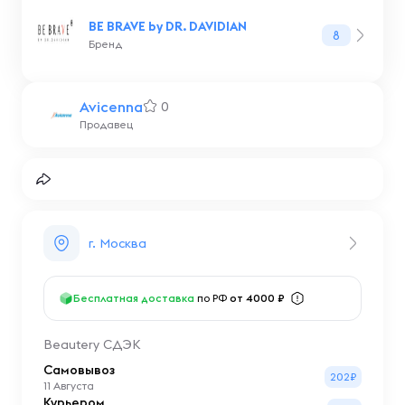
BE BRAVE by DR. DAVIDIAN
8
Бренд
Avicenna
0
Продавец
г. Москва
Бесплатная доставка
по РФ
от 4000 ₽
Beautery СДЭК
Самовывоз
202₽
11 Августа
Курьером