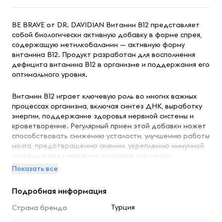
BE BRAVE от DR. DAVIDIAN Витамин B12 представляет
собой биологически активную добавку в форме спрея,
содержащую метилкобаламин — активную форму
витамина B12. Продукт разработан для восполнения
дефицита витамина B12 в организме и поддержания его
оптимального уровня
.
Витамин B12 играет ключевую роль во многих важных
процессах организма, включая синтез ДНК, выработку
энергии, поддержание здоровья нервной системы и
кроветворение. Регулярный прием этой добавки может
способствовать снижению усталости, улучшению работы
мозга, предотвращению анемии, укреплению иммунной
системы и поддержанию здоровья сердечно-
сосудистой системы
.
Показать все
Продукт выпускается в форме спрея со вкусом малины,
Подробная информация
что делает его удобным для ежедневного применения.
Метилкобаламин, входящий в состав, является наиболее
Турция
Страна бренда
эффективной формой витамина B12, которая легко