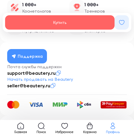
1 000+
1 000+
Косметологов
Тренеров
Купить
1 500+
100+
Нутрициологов
Блоггеров
Поддержка
Почта службы поддержки
support@beautery.ru
Начать продавать на Beautery
seller@beautery.ru
Разработка
BusinessMentor.ru
Главная
Поиск
Избранное
Корзина
Профиль