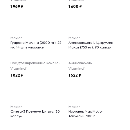
1 989
1 600
Maxler
Maxler
Гуарана Малина (2000 мг), 25
Аминокислота L-Цитруллин
мл, 14 шт в упаковке
Малат (750 мг), 90 капсул
Предтренировочные комплексы
Аминокислоты
Vitaminof
Vitaminof
1 822
1 522
Maxler
Maxler
Омега-3 Премиум Цитрус, 30
Изотоник Max Motion
капсул
Апельсин, 500 г