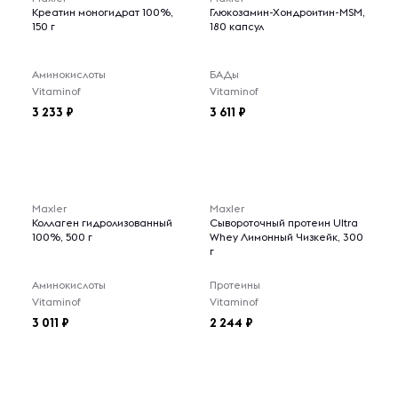
Креатин моногидрат 100%,
Глюкозамин-Хондроитин-MSM,
150 г
180 капсул
Аминокислоты
БАДы
Vitaminof
Vitaminof
3 233
3 611
Maxler
Maxler
Коллаген гидролизованный
Сывороточный протеин Ultra
100%, 500 г
Whey Лимонный Чизкейк, 300
г
Аминокислоты
Протеины
Vitaminof
Vitaminof
3 011
2 244