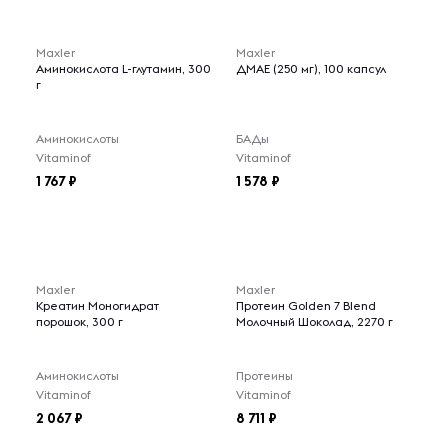
Maxler
Maxler
Аминокислота L-глутамин, 300
ДМАЕ (250 мг), 100 капсул
г
Аминокислоты
БАДы
Vitaminof
Vitaminof
1 767
1 578
Maxler
Maxler
Креатин Моногидрат
Протеин Golden 7 Blend
порошок, 300 г
Молочный Шоколад, 2270 г
Аминокислоты
Протеины
Vitaminof
Vitaminof
2 067
8 711