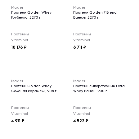
Maxler
Maxler
Протеин Golden Whey
Протеин Golden 7 Blend
Клубника, 2270 г
Ваниль, 2270 г
Протеины
Протеины
Vitaminof
Vitaminof
10 178
8 711
Maxler
Maxler
Протеин Golden Whey
Протеин сывороточный Ultra
Соленая карамель, 908 г
Whey Банан, 900 г
Протеины
Протеины
Vitaminof
Vitaminof
4 911
4 522