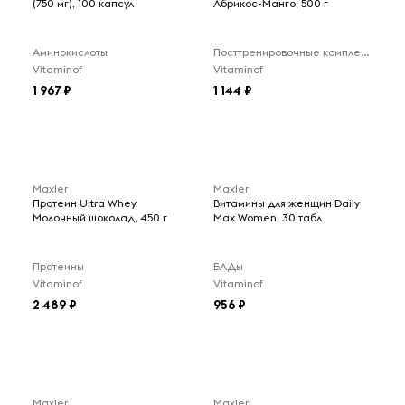
(750 мг), 100 капсул
Абрикос-Манго, 500 г
Аминокислоты
Посттренировочные комплексы
Vitaminof
Vitaminof
1 967
1 144
Maxler
Maxler
Протеин Ultra Whey
Витамины для женщин Daily
Молочный шоколад, 450 г
Max Women, 30 табл
Протеины
БАДы
Vitaminof
Vitaminof
2 489
956
Maxler
Maxler