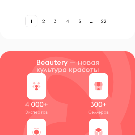
1
2
3
4
5
...
22
Beautery
— новая
культура красоты
4 000+
300+
Экспертов
Селлеров