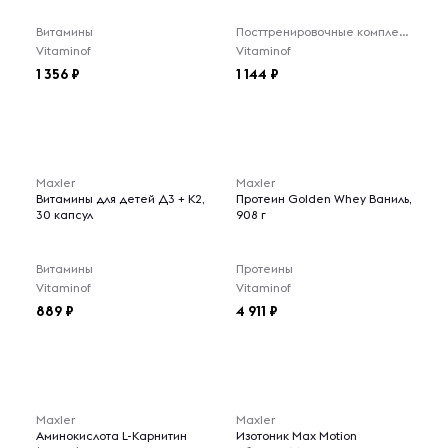
Витамины
Посттренировочные комплексы
Vitaminof
Vitaminof
1 356
1 144
Maxler
Maxler
Витамины для детей Д3 + К2,
Протеин Golden Whey Ваниль,
30 капсул
908 г
Витамины
Протеины
Vitaminof
Vitaminof
889
4 911
Maxler
Maxler
Аминокислота L-Карнитин
Изотоник Max Motion