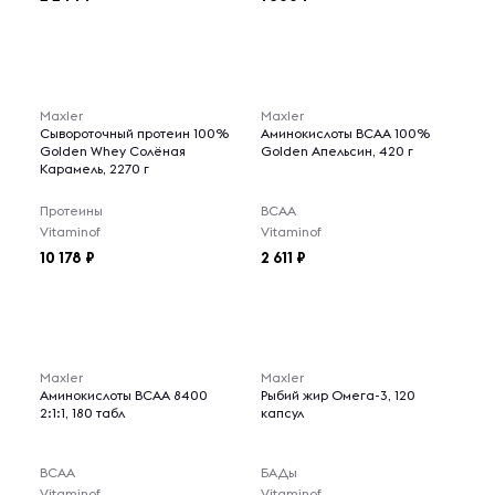
Maxler
Maxler
Сывороточный протеин 100%
Аминокислоты BCAA 100%
Golden Whey Солёная
Golden Апельсин, 420 г
Карамель, 2270 г
Протеины
BCAA
Vitaminof
Vitaminof
10 178
2 611
Maxler
Maxler
Аминокислоты BCAA 8400
Рыбий жир Омега-3, 120
2:1:1, 180 табл
капсул
BCAA
БАДы
Vitaminof
Vitaminof