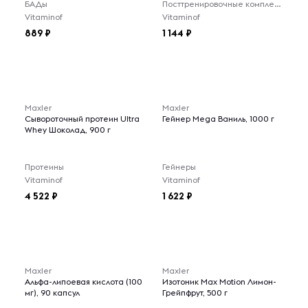
БАДы
Посттренировочные комплексы
Vitaminof
Vitaminof
889
1 144
Maxler
Maxler
Сывороточный протеин Ultra
Гейнер Mega Ваниль, 1000 г
Whey Шоколад, 900 г
Протеины
Гейнеры
Vitaminof
Vitaminof
4 522
1 622
Maxler
Maxler
Альфа-липоевая кислота (100
Изотоник Max Motion Лимон-
мг), 90 капсул
Грейпфрут, 500 г