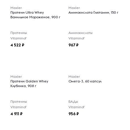
Maxler
Maxler
Протеин Ultra Whey
Аминокислота Глютамин, 150 г
Ванильное Мороженое, 900 г
Протеины
Аминокислоты
Vitaminof
Vitaminof
4 522
967
Maxler
Maxler
Протеин Golden Whey
Омега-3, 60 капсул
Клубника, 908 г
Протеины
БАДы
Vitaminof
Vitaminof
4 911
956