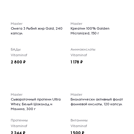
Maxler
Maxler
Омега 3 Рыбий жир Gold, 240
Креатин 100% Golden
капсул
Micronized, 150 г
БАДы
Аминокислоты
Vitaminof
Vitaminof
2 800
1 178
Maxler
Maxler
Сывороточный протеин Ultra
Биологически активный фолат
Whey, Белый Шоколад и
фолиевой кислоты, 120 капсул
Малина, 300 г
Протеины
Витамины
Vitaminof
Vitaminof
2 244
1 500