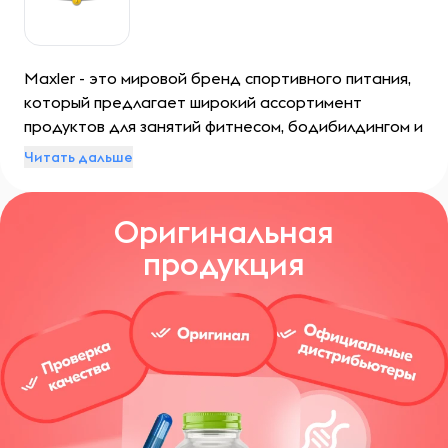
Maxler - это мировой бренд спортивного питания,
который предлагает широкий ассортимент
продуктов для занятий фитнесом, бодибилдингом и
активного образа жизни. Основными принципами
Читать дальше
Maxler являются инновационность, качество и
результативность.
Оригинальная
продукция