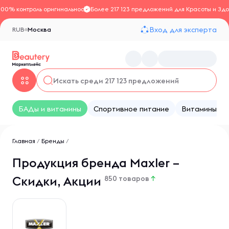
100% контроль оригинальности
Более 217 123 предложений для Красоты и Здо
Вход для эксперта
RUB
Москва
БАДы и витамины
Спортивное питание
Витамины
Главная
/
Бренды
/
Продукция бренда Maxler –
Скидки, Акции
850 товаров
↑