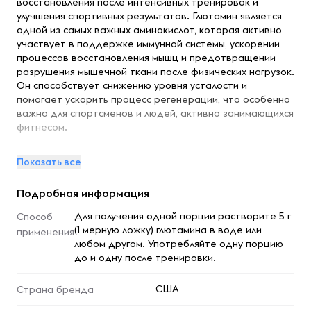
восстановления после интенсивных тренировок и
улучшения спортивных результатов. Глютамин является
одной из самых важных аминокислот, которая активно
участвует в поддержке иммунной системы, ускорении
процессов восстановления мышц и предотвращении
разрушения мышечной ткани после физических нагрузок.
Он способствует снижению уровня усталости и
помогает ускорить процесс регенерации, что особенно
важно для спортсменов и людей, активно занимающихся
фитнесом.
Преимущества и свойства:
Показать все
Ускоренное восстановление:
Глютамин способствует
Подробная информация
быстрому восстановлению мышц после интенсивных
тренировок, снижая уровень усталости и ускоряя
Для получения одной порции растворите 5 г
Способ
регенерацию.
(1 мерную ложку) глютамина в воде или
применения
Поддержка иммунной системы:
Регулярное
любом другом. Употребляйте одну порцию
употребление глютамина помогает укрепить иммунитет,
до и одну после тренировки.
что особенно важно в периоды интенсивных физических
нагрузок.
США
Страна бренда
Предотвращение катаболизма:
Продукт эффективно
снижает риск разрушения мышечной ткани,