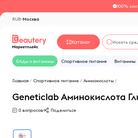
100% кон
RUB
Москва
Каталог
БАДы и витамины
Спортивное питание
Витамины
Главная
/
Спортивное питание
/
Аминокислоты
/
Geneticlab Аминокислота Гли
0
вопросов
Поделиться