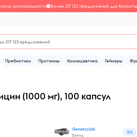
троль оригинальности
Более 217 123 предложений для Красоты
Пребиотики
Протеины
Космецевтика
Гейнеры
Фу
цин (1000 мг), 100 капсул
Geneticlab
188
Бренд