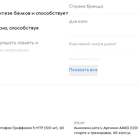
Страна бренда
нтезе белков и способствует
Для кого
сна, способствуя
учшать память и
Ключевой ингредиент
х нагрузках.
оксидантными свойствами,
Аминокислоты
Показать все
нию здоровья суставов и
ственных добавок, что
я. Продукт подходит для
-- : -- : --
тех, кто хочет
IPSUM
тофан Гриффония 5-НТР (100 мг), 60
Аминокислота L-Аргинин AAKG (1200
спорта и тренировок, 60 капсул