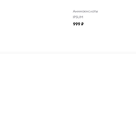
Аминокислоты
ых солнечных лучей и
IPSUM
закрывать, чтобы сохранить
999