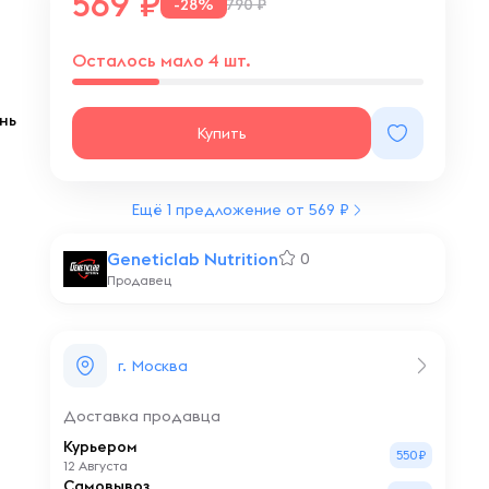
569
-28%
790 ₽
Осталось мало 4 шт.
нь
Купить
Ещё 1 предложение от 569 ₽
Geneticlab Nutrition
0
Продавец
г. Москва
Доставка продавца
Курьером
550₽
12 Августа
Самовывоз