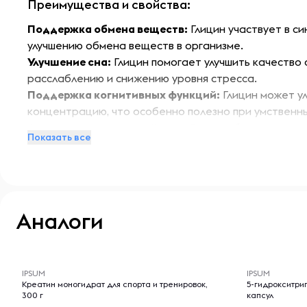
Преимущества и свойства:
Поддержка обмена веществ:
Глицин участвует в си
улучшению обмена веществ в организме.
Улучшение сна:
Глицин помогает улучшить качество 
расслаблению и снижению уровня стресса.
Поддержка когнитивных функций:
Глицин может ул
концентрацию, что особенно полезно при умственны
Антиоксидантные свойства:
Глицин обладает анти
Показать все
защищая клетки от окислительного стресса.
Здоровье суставов:
Глицин способствует поддержа
соединительных тканей.
Особенности:
Аналоги
Капсулы легко проглатываются и не содержат искус
делает их удобными для ежедневного использовани
-- : -- : --
-- : -- : --
людей, ведущих активный образ жизни, а также для 
IPSUM
IPSUM
поддерживать здоровье нервной системы.
Креатин моногидрат для спорта и тренировок,
5-гидрокситрип
300 г
капсул