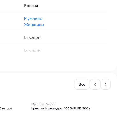
Россия
Мужчины
Женщины
L-глицин
L-глицин
Все
-- : -- : --
Optimum System
 мг) для
Креатин Моногидрат 100% PURE, 300 г