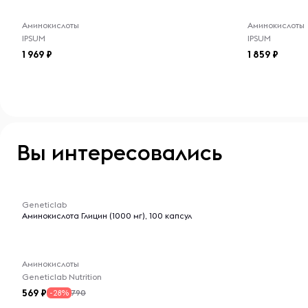
Условия хранения:
Аминокислоты
Аминокислоты
Хранить в сухом и прохладном месте, вдали от прям
IPSUM
IPSUM
источников влаги. После открытия упаковки плотно 
1 969
1 859
свежесть и эффективность продукта.
Вы интересовались
-- : -- : --
Geneticlab
Аминокислота Глицин (1000 мг), 100 капсул
Аминокислоты
Geneticlab Nutrition
569
790
-28%