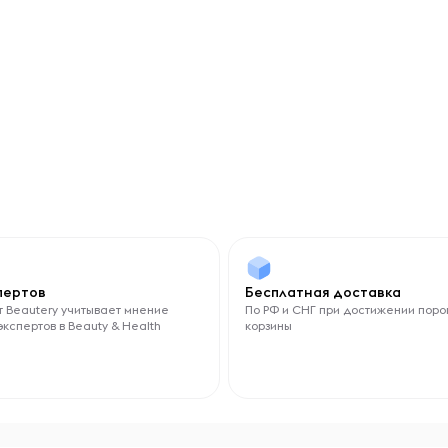
спертов
Бесплатная доставка
 Beautery учитывает мнение
По РФ и СНГ при достижении поро
экспертов в Beauty & Health
корзины