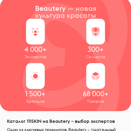
Beautery
— новая
культура красоты
4 000+
300+
Экспертов
Селлеров
1 500+
68 000+
Брендов
Товаров
Каталог 111SKIN на Beautery – выбор экспертов
Один из ключевых принципов Beautery – тщательный