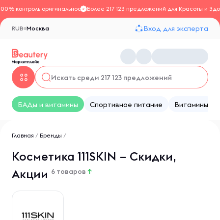
100% контроль оригинальности
Более 217 123 предложений для Красоты и Здо
Вход для эксперта
RUB
Москва
БАДы и витамины
Спортивное питание
Витамины
Главная
/
Бренды
/
Косметика 111SKIN – Скидки,
Акции
6 товаров
↑