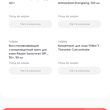
40 г
Antioxidant Energising, 100 мл
Уход за лицом
Уход за лицом
Нет в наличии
Нет в наличии
111SKIN
111SKIN
Восстанавливающий
Концентрат для лица 111Skin Y
солнцезащитный крем для
Theorem Concentrate
кожи Repair Sunscreen SPF
50+, 50 мл
Уход за лицом
Уход за лицом
Нет в наличии
Нет в наличии