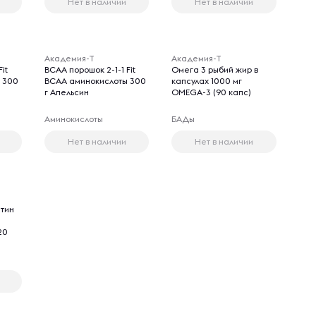
Нет в наличии
Нет в наличии
Академия-Т
Академия-Т
it
BCAA порошок 2-1-1 Fit
Омега 3 рыбий жир в
 300
ВСАА аминокислоты 300
капсулах 1000 мг
г Апельсин
OMEGA-3 (90 капс)
Аминокислоты
БАДы
Нет в наличии
Нет в наличии
итин
20