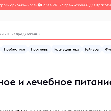
троль оригинальности
Более 217 123 предложений для Красоты
Пребиотики
Протеины
Космецевтика
Гейнеры
Фу
ое и лечебное питание