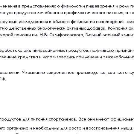
изменения в представлениях о физиологии пищеварения и роли 
выпуск продуктов лечебного и профилактического питания, а т
научные исследования в области физиологии пищеварения, физ
итию действенных биологически активных добавок. Компания а
корой помощи им. Н.В. Склифосовского, Главный военный клинич
зработала ряд инновационных продуктов, получивших признан
ственные средства и использовались при лечении тяжелобольн
дованиями. У компании современное производство, соответст
РФ.
продуктов для питания спортсменов. Все они имеют официаль
го организма и необходимы для роста и восстановления мышц