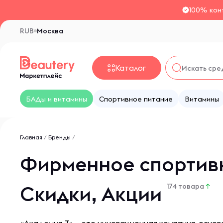
100% кон
RUB
Москва
Каталог
БАДы и витамины
Спортивное питание
Витамины
Главная
/
Бренды
/
Фирменное спортивн
Скидки, Акции
174 товара
↑