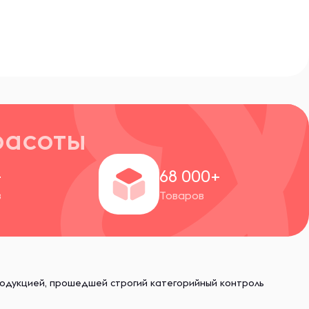
расоты
+
68 000+
в
Товаров
родукцией, прошедшей строгий категорийный контроль