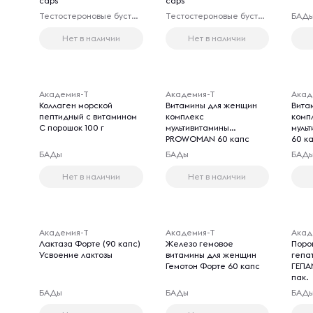
caps
caps
Тестостероновые бустеры
Тестостероновые бустеры
БАД
Нет в наличии
Нет в наличии
Академия-Т
Академия-Т
Акад
Коллаген морской
Витамины для женщин
Вита
пептидный с витамином
комплекс
комп
С порошок 100 г
мультивитамины
муль
PROWOMAN 60 капс
60 к
БАДы
БАДы
БАД
Нет в наличии
Нет в наличии
Академия-Т
Академия-Т
Акад
Лактаза Форте (90 капс)
Железо гемовое
Поро
Усвоение лактозы
витамины для женщин
гепа
Гемотон Форте 60 капс
ГЕПА
пак.
БАДы
БАДы
БАД