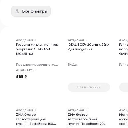
Все фильтры
Академия-Т
Академия-Т
Акад
Гуарана жидкая напиток
IDEAL BODY 20амп х 25мл
Гейн
энергетик GUARANA
Для похудения
набо
(20х25 мл)
GAIN
Предтренировочные комплексы
БАДы
Гейн
ACADEMY-T
885
Нет в наличии
Академия-Т
Академия-Т
Акад
ZMA бустер
ZMA бустер
Магни
тестостерона для
тестостерона для
мужч
мужчин TestoBoost 180
мужчин TestoBoost 90
сна 1