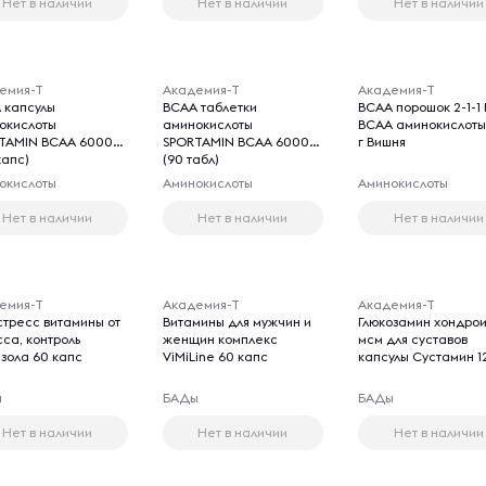
Нет в наличии
Нет в наличии
Нет в наличии
емия-Т
Академия-Т
Академия-Т
 капсулы
BCAA таблетки
BCAA порошок 2-1-1 F
окислоты
аминокислоты
ВСАА аминокислоты
TAMIN ВСАА 6000
SPORTAMIN ВСАА 6000
г Вишня
капс)
(90 табл)
окислоты
Аминокислоты
Аминокислоты
Нет в наличии
Нет в наличии
Нет в наличии
емия-Т
Академия-Т
Академия-Т
стресс витамины от
Витамины для мужчин и
Глюкозамин хондро
сса, контроль
женщин комплекс
мсм для суставов
изола 60 капс
ViMiLine 60 капс
капсулы Сустамин 1
ы
БАДы
БАДы
Нет в наличии
Нет в наличии
Нет в наличии