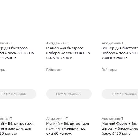
емия-Т
Академия-Т
Академия-Т
ер для быстрого
Гейнер для быстрого
Гейнер для быстрог
ра массы SPORTEIN
набора массы SPORTEIN
набора массы SPOR
ER 2500 г
GAINER 2500 г
GAINER 2500 г
еры
Гейнеры
Гейнеры
Нет в наличии
Нет в наличии
Нет в наличии
емия-Т
Академия-Т
Академия-Т
й + B6, цитрат для
Магний + B6, цитрат для
Магний Форте + B6,
ин и женщин, для
мужчин и женщин, для
цитрат + бисглицин
20 капсул
сна 60 капсул
(хелат) 120 капс