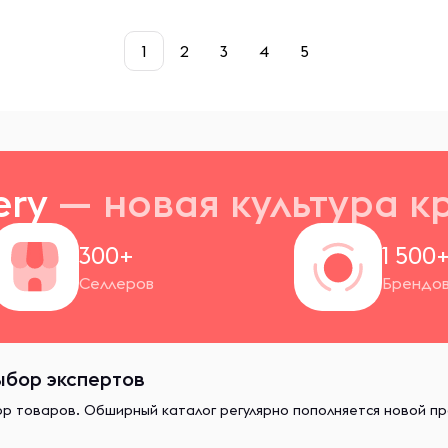
1
2
3
4
5
ery
— новая
культура к
300+
1 500
Селлеров
Брендо
ыбор экспертов
ор товаров. Обширный каталог регулярно пополняется новой п