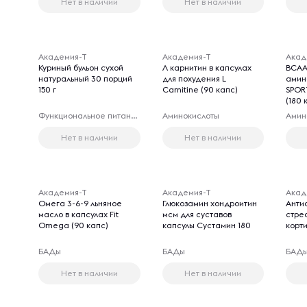
Нет в наличии
Нет в наличии
Академия-Т
Академия-Т
Акад
Куриный бульон сухой
Л карнитин в капсулах
BCAA
натуральный 30 порций
для похудения L
амин
150 г
Carnitine (90 капс)
SPOR
(180 
Функциональное питание
Аминокислоты
Амин
Нет в наличии
Нет в наличии
Академия-Т
Академия-Т
Акад
Омега 3-6-9 льняное
Глюкозамин хондроитин
Анти
масло в капсулах Fit
мсм для суставов
стре
Omega (90 капс)
капсулы Сустамин 180
корт
БАДы
БАДы
БАД
Нет в наличии
Нет в наличии