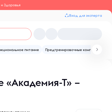
 и Здоровья
Вход для эксперта
нкциональное питание
Предтренировочные комплексы
Те
 «Академия-Т» –