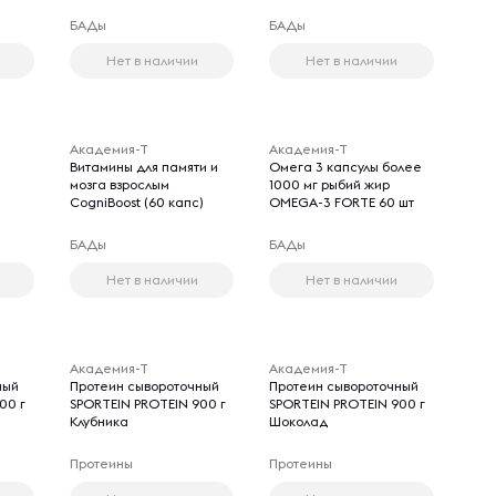
БАДы
БАДы
Нет в наличии
Нет в наличии
Академия-Т
Академия-Т
Витамины для памяти и
Омега 3 капсулы более
мозга взрослым
1000 мг рыбий жир
CogniBoost (60 капс)
OMEGA-3 FORTE 60 шт
БАДы
БАДы
Нет в наличии
Нет в наличии
Академия-Т
Академия-Т
ный
Протеин сывороточный
Протеин сывороточный
00 г
SPORTEIN PROTEIN 900 г
SPORTEIN PROTEIN 900 г
Клубника
Шоколад
Протеины
Протеины