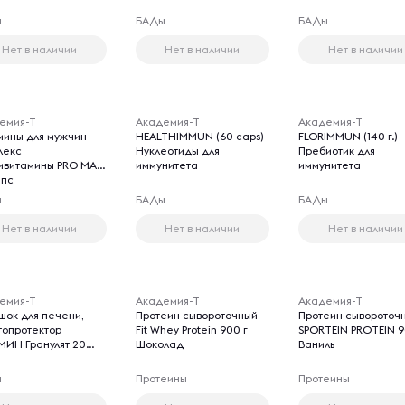
ы
БАДы
БАДы
Нет в наличии
Нет в наличии
Нет в наличии
емия-Т
Академия-Т
Академия-Т
мины для мужчин
HEALTHIMMUN (60 caps)
FLORIMMUN (140 г.)
лекс
Нуклеотиды для
Пребиотик для
тивитамины PRO MAN
иммунитета
иммунитета
апс
ы
БАДы
БАДы
Нет в наличии
Нет в наличии
Нет в наличии
емия-Т
Академия-Т
Академия-Т
шок для печени,
Протеин сывороточный
Протеин сывороточ
топротектор
Fit Whey Protein 900 г
SPORTEIN PROTEIN 9
МИН Гранулят 20
Шоколад
Ваниль
ы
Протеины
Протеины