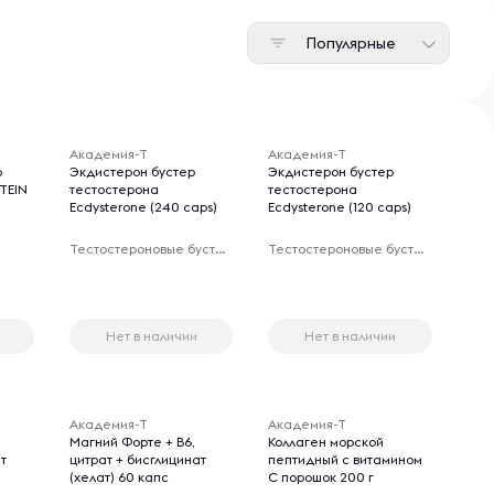
Популярные
Академия-Т
Академия-Т
о
Экдистерон бустер
Экдистерон бустер
TEIN
тестостерона
тестостерона
Ecdysterone (240 caps)
Ecdysterone (120 caps)
Тестостероновые бустеры
Тестостероновые бустеры
Нет в наличии
Нет в наличии
Академия-Т
Академия-Т
Магний Форте + B6,
Коллаген морской
ат
цитрат + бисглицинат
пептидный с витамином
(хелат) 60 капс
С порошок 200 г