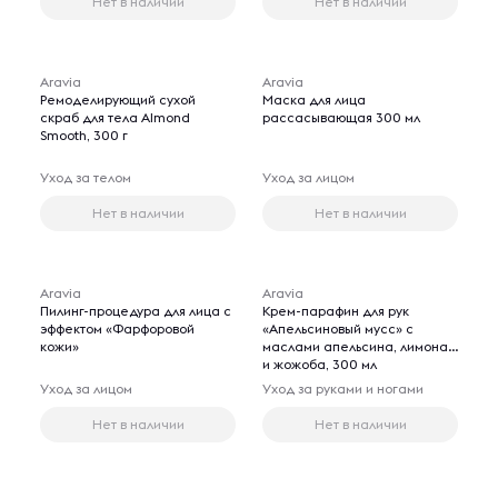
Нет в наличии
Нет в наличии
Aravia
Aravia
Ремоделирующий сухой
Маска для лица
скраб для тела Almond
рассасывающая 300 мл
Smooth, 300 г
Уход за телом
Уход за лицом
Нет в наличии
Нет в наличии
Aravia
Aravia
Пилинг-процедура для лица с
Крем-парафин для рук
эффектом «Фарфоровой
«Апельсиновый мусс» с
кожи»
маслами апельсина, лимона
и жожоба, 300 мл
Уход за лицом
Уход за руками и ногами
Нет в наличии
Нет в наличии