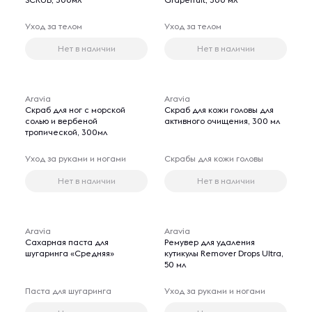
Уход за телом
Уход за телом
Нет в наличии
Нет в наличии
Aravia
Aravia
Скраб для ног с морской
Скраб для кожи головы для
солью и вербеной
активного очищения, 300 мл
тропической, 300мл
Уход за руками и ногами
Скрабы для кожи головы
Нет в наличии
Нет в наличии
Aravia
Aravia
Сахарная паста для
Ремувер для удаления
шугаринга «Средняя»
кутикулы Remover Drops Ultra,
50 мл
Паста для шугаринга
Уход за руками и ногами