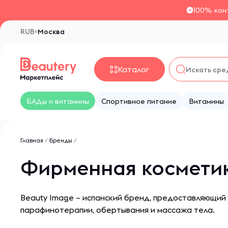
100% кон
RUB
Москва
Каталог
БАДы и витамины
Спортивное питание
Витамины
Главная
/
Бренды
/
Фирменная косметик
Beauty Image – испанский бренд, предоставляющий
парафинотерапии, обертывания и массажа тела.