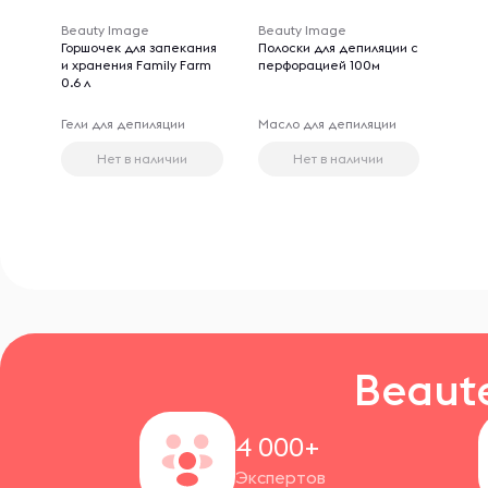
Beauty Image
Beauty Image
Горшочек для запекания
Полоски для депиляции с
и хранения Family Farm
перфорацией 100м
0.6 л
Гели для депиляции
Масло для депиляции
Нет в наличии
Нет в наличии
Beaut
4 000+
Экспертов