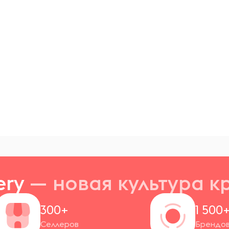
ery
— новая
культура к
300+
1 500
Селлеров
Брендо