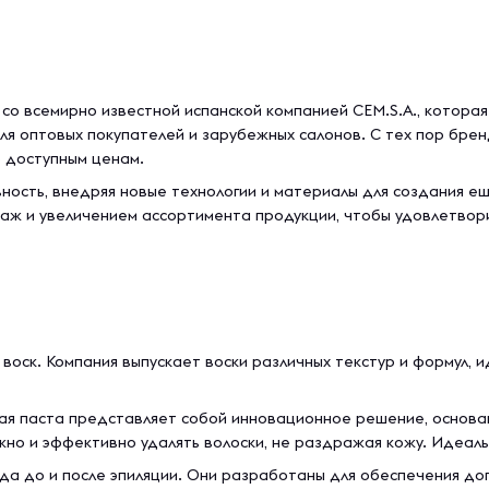
со всемирно известной испанской компанией CEM.S.A., которая
я оптовых покупателей и зарубежных салонов. С тех пор брен
о доступным ценам.
ость, внедряя новые технологии и материалы для создания е
ж и увеличением ассортимента продукции, чтобы удовлетвори
воск. Компания выпускает воски различных текстур и формул, и
ая паста представляет собой инновационное решение, основа
жно и эффективно удалять волоски, не раздражая кожу. Идеаль
да до и после эпиляции. Они разработаны для обеспечения до