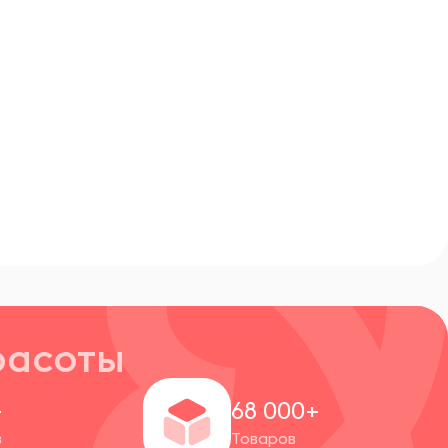
расоты
+
68 000+
в
Товаров