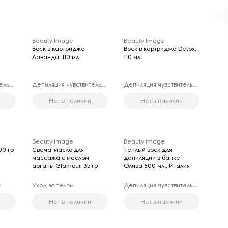
Beauty Image
Beauty Image
Воск в картридже
Воск в картридже Detox,
Лаванда, 110 мл
110 мл
Депиляция чувствительных зон
Депиляция чувствительных зон
Депиляция чувствительных зон
Нет в наличии
Нет в наличии
Beauty Image
Beauty Image
00 гр
Свеча-масло для
Теплый воск для
массажа с маслом
депиляции в банке
арганы Glamour, 35 гр
Олива 800 мл., Италия
и
Уход за телом
Депиляция чувствительных зон
Нет в наличии
Нет в наличии