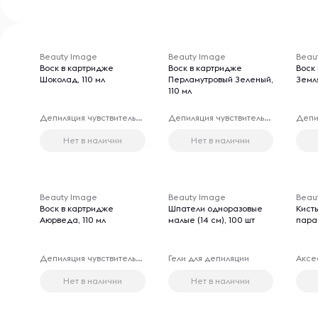
Beauty Image
Beauty Image
Beau
Воск в картридже
Воск в картридже
Воск
Шоколад, 110 мл
Перламутровый Зеленый,
Земля
110 мл
Депиляция чувствительных зон
Депиляция чувствительных зон
Нет в наличии
Нет в наличии
Beauty Image
Beauty Image
Beau
Воск в картридже
Шпатели одноразовые
Кисть
Аюрведа, 110 мл
малые (14 см), 100 шт
пара
Депиляция чувствительных зон
Гели для депиляции
Нет в наличии
Нет в наличии