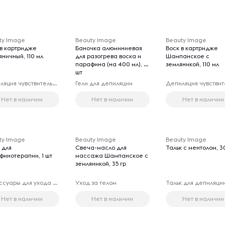
ty Image
Beauty Image
Beauty Image
 в картридже
Баночка алюминиевая
Воск в картридже
ничный, 110 мл
для разогрева воска и
Шампанское с
парафина (на 400 мл), 1
земляникой, 110 мл
шт
Депиляция чувствительных зон
Гели для депиляции
Нет в наличии
Нет в наличии
Нет в наличии
ty Image
Beauty Image
Beauty Image
 для
Свеча-масло для
Тальк с ментолом, 3
финотерапии, 1 шт
массажа Шампанское с
земляникой, 35 гр
Аксессуары для ухода за телом
Уход за телом
Тальк для депиляци
Нет в наличии
Нет в наличии
Нет в наличии