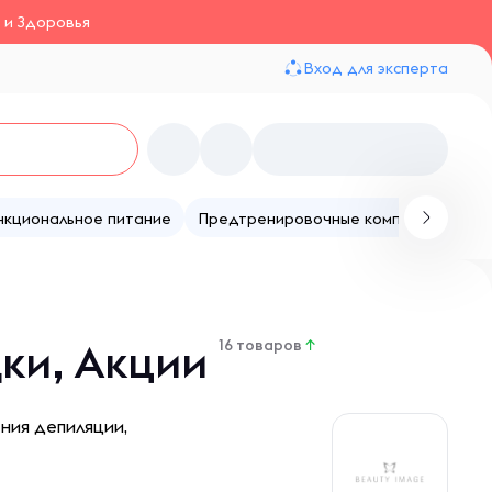
 и Здоровья
Вход для эксперта
нкциональное питание
Предтренировочные комплексы
Те
дки, Акции
16 товаров
↑
ния депиляции,