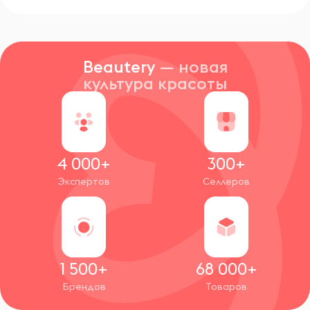
Beautery
— новая
культура красоты
4 000+
300+
Экспертов
Селлеров
1 500+
68 000+
Брендов
Товаров