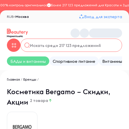
100% контроль оригинальности
Более 217 123 предложений для Красоты и Здо
Вход для эксперта
RUB
Москва
БАДы и витамины
Спортивное питание
Витамины
Главная
/
Бренды
/
Косметика Bergamo – Скидки,
Акции
2 товара
↑