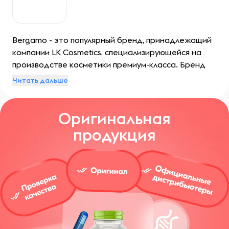
Bergamo - это популярный бренд, принадлежащий
компании LK Cosmetics, специализирующейся на
производстве косметики премиум-класса. Бренд
является наилучшим выбором для тех, кто ищет
Читать дальше
высококачественные продукты, способные
удовлетворить самые разнообразные
Оригинальная
потребности различных типов кожи.
продукция