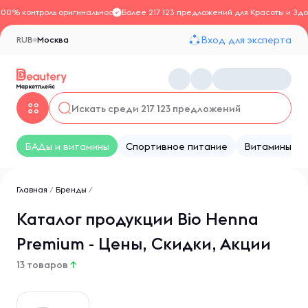
100% контроль оригинальности
Более 217 123 предложений для Красоты и Здо
Вход для эксперта
RUB
Москва
БАДы и витамины
Спортивное питание
Витамины
Главная
/
Бренды
/
Каталог продукции Bio Henna
Premium - Цены, Скидки, Акции
13 товаров
↑