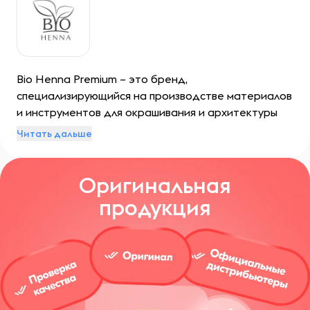
Bio Henna Premium – это бренд,
специализирующийся на производстве материалов
и инструментов для окрашивания и архитектуры
бровей. Он был создан в Индии и предназначен
Читать дальше
для использования вместе с продукцией компании
Viplashes.
Оригинальная
продукция