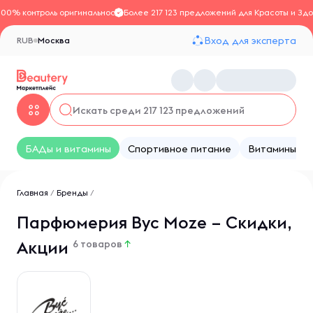
100% контроль оригинальности
Более 217 123 предложений для Красоты и Здо
Вход для эксперта
RUB
Москва
БАДы и витамины
Спортивное питание
Витамины
Главная
/
Бренды
/
Парфюмерия Byc Moze – Скидки,
Акции
6 товаров
↑