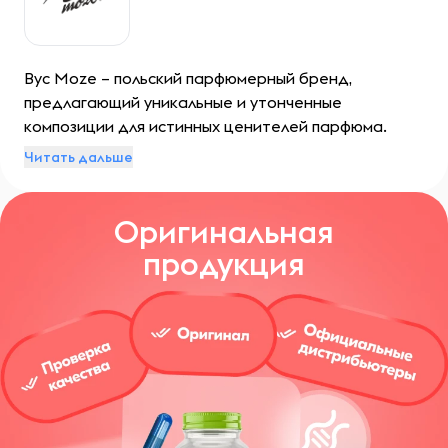
Byc Moze – польский парфюмерный бренд,
предлагающий уникальные и утонченные
композиции для истинных ценителей парфюма.
Тщательно разработанные формулы, высокое
Читать дальше
качество ингредиентов и стойкость делают
каждый аромат бренда действительно
Оригинальная
особенным. Компания постоянно совершенствует
свои технологии и ищет новые способы создания
продукция
более совершенных духов.