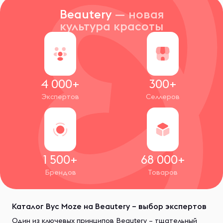
Beautery
— новая
культура красоты
4 000+
300+
Экспертов
Селлеров
1 500+
68 000+
Брендов
Товаров
Каталог Byc Moze на Beautery – выбор экспертов
Один из ключевых принципов Beautery – тщательный