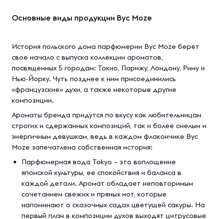
Основные виды продукции Byc Moze
История польского дома парфюмерии Byc Moze берет
свое начало с выпуска коллекции ароматов,
посвященных 5 городам: Токио, Парижу, Лондону, Риму и
Нью-Йорку. Чуть позднее к ним присоединились
«французские» духи, а также некоторые другие
композиции.
Ароматы бренда придутся по вкусу как любительницам
строгих и сдержанных композиций, так и более смелым и
энергичным девушкам, ведь в каждом флакончике Byc
Moze запечатлена собственная история:
Парфюмерная вода Tokyo – это воплощение
японской культуры, ее спокойствия и баланса в
каждой детали. Аромат обладает неповторимым
сочетанием свежих и пряных нот, которые
напоминают о сказочных садах цветущей сакуры. На
первый план в композиции духов выходят цитрусовые