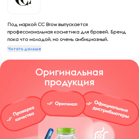
Под маркой CC Brow выпускается
профессиональная косметика для бровей. Бренд
пока что молодой, но очень амбициозный.
Продукция российской компании пользуется
Читать дальше
большой популярностью в отечественной бьюти-
сфере.
Оригинальная
продукция