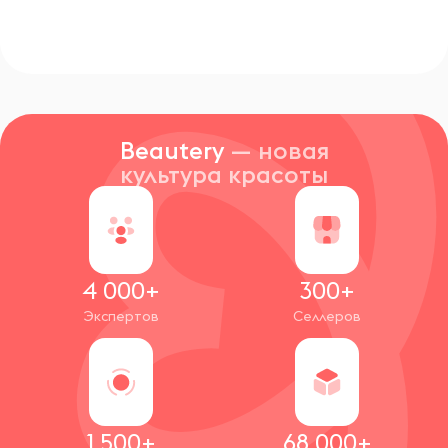
Beautery
— новая
культура красоты
4 000+
300+
Экспертов
Селлеров
1 500+
68 000+