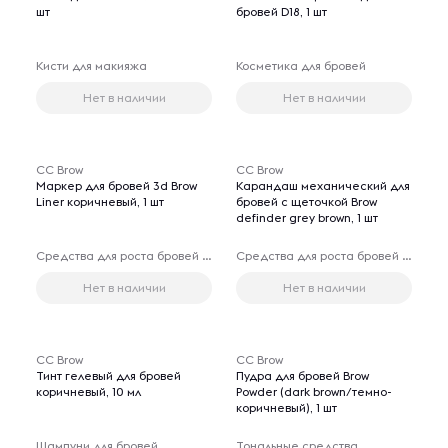
шт
бровей D18, 1 шт
Кисти для макияжа
Косметика для бровей
Нет в наличии
Нет в наличии
CC Brow
CC Brow
Маркер для бровей 3d Brow
Карандаш механический для
Liner коричневый, 1 шт
бровей с щеточкой Brow
definder grey brown, 1 шт
Средства для роста бровей и ресниц
Средства для роста бровей и ресниц
Нет в наличии
Нет в наличии
CC Brow
CC Brow
Тинт гелевый для бровей
Пудра для бровей Brow
коричневый, 10 мл
Powder (dark brown/темно-
коричневый), 1 шт
Шампуни для бровей
Тональные средства