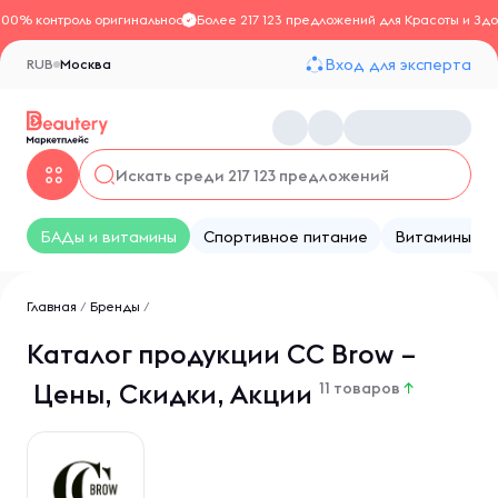
100% контроль оригинальности
Более 217 123 предложений для Красоты и Здо
Вход для эксперта
RUB
Москва
БАДы и витамины
Спортивное питание
Витамины
Главная
/
Бренды
/
Каталог продукции CC Brow –
Цены, Скидки, Акции
11 товаров
↑