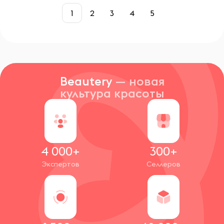
1
2
3
4
5
Beautery
— новая
культура красоты
4 000+
300+
Экспертов
Селлеров