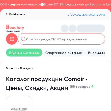
100% контроль оригинальности
Более 217 123 предложений для Красоты и Здо
Вход для эксперта
RUB
Москва
БАДы и витамины
Спортивное питание
Витамины
Главная
/
Бренды
/
Каталог продукции Comair -
Цены, Скидки, Акции
188 товаров
↑