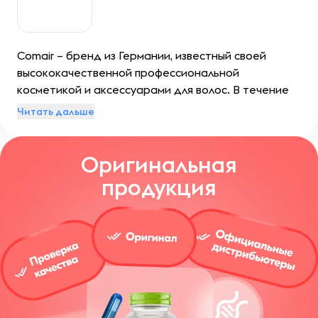
Comair – бренд из Германии, известный своей
высококачественной профессиональной
косметикой и аксессуарами для волос. В течение
многих лет компания является ведущим
Читать дальше
поставщиком продукции для салонов красоты и
парикмахерских по всему миру. Каждый продукт
Оригинальная
Comair разработан с использованием передовых
технологий и высококачественных ингредиентов.
продукция