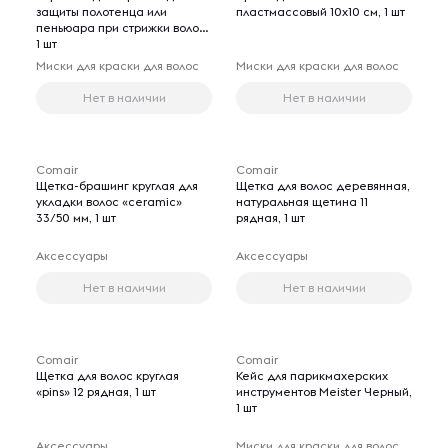
защиты полотенца или
пластмассовый 10х10 см, 1 шт
пеньюара при стрижки волос,
1 шт
Миски для краски для волос
Миски для краски для волос
Нет в наличии
Нет в наличии
Comair
Comair
Щетка-брашинг круглая для
Щетка для волос деревянная,
укладки волос «ceramic»
натуральная щетина 11
33/50 мм, 1 шт
рядная, 1 шт
Аксессуары
Аксессуары
Нет в наличии
Нет в наличии
Comair
Comair
Щетка для волос круглая
Кейс для парикмахерских
«pins» 12 рядная, 1 шт
инструментов Meister Черный,
1 шт
Аксессуары
Миски для краски для волос