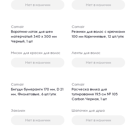
Нет в наличии
Нет в наличии
Comair
Comair
Воротник-лоток для шеи
Резинки для волос с крючками
матерчатый 340 х 300 мм
100 мм Коричневые, 12 шт/упк
Черный, 1 шт
Миски для краски для волос
Ленты для волос
Нет в наличии
Нет в наличии
Comair
Comair
Бигуди бумеранги 170 мм, D 21
Расческа вилка для
мм, Фиолетовые, 6 шт/упк
тупирования 19,5 см № 105
Carbon Черная, 1 шт
Заколки
Шапочки для душа
Нет в наличии
Нет в наличии