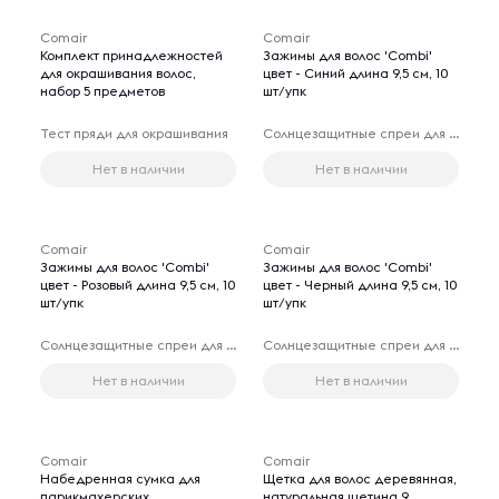
Comair
Comair
Комплект принадлежностей
Зажимы для волос 'Сombi'
для окрашивания волос,
цвет - Синий длина 9,5 см, 10
набор 5 предметов
шт/упк
Тест пряди для окрашивания
Солнцезащитные спреи для волос
Нет в наличии
Нет в наличии
Comair
Comair
Зажимы для волос 'Сombi'
Зажимы для волос 'Сombi'
цвет - Розовый длина 9,5 см, 10
цвет - Черный длина 9,5 см, 10
шт/упк
шт/упк
Солнцезащитные спреи для волос
Солнцезащитные спреи для волос
Нет в наличии
Нет в наличии
Comair
Comair
Набедренная сумка для
Щетка для волос деревянная,
парикмахерских
натуральная щетина 9