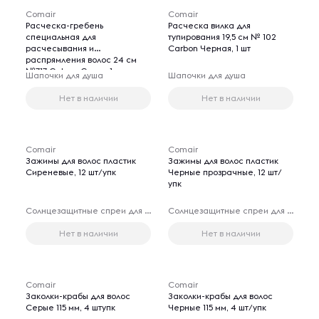
Comair
Comair
Расческа-гребень
Расческа вилка для
специальная для
тупирования 19,5 см № 102
расчесывания и
Carbon Черная, 1 шт
распрямления волос 24 см
№717 Celcon Синяя, 1 шт
Шапочки для душа
Шапочки для душа
Нет в наличии
Нет в наличии
Comair
Comair
Зажимы для волос пластик
Зажимы для волос пластик
Сиреневые, 12 шт/упк
Черные прозрачные, 12 шт/
упк
Солнцезащитные спреи для волос
Солнцезащитные спреи для волос
Нет в наличии
Нет в наличии
Comair
Comair
Заколки-крабы для волос
Заколки-крабы для волос
Серые 115 мм, 4 штупк
Черные 115 мм, 4 шт/упк