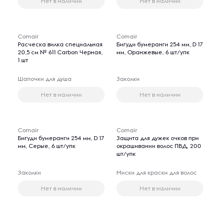
Нет в наличии
Нет в наличии
Comair
Comair
Расческа вилка специальная
Бигуди бумеранги 254 мм, D 17
20,5 см № 611 Carbon Черная,
мм, Оранжевые, 6 шт/упк
1 шт
Шапочки для душа
Заколки
Нет в наличии
Нет в наличии
Comair
Comair
Бигуди бумеранги 254 мм, D 17
Защита для дужек очков при
мм, Серые, 6 шт/упк
окрашивании волос ПВД, 200
шт/упк
Заколки
Миски для краски для волос
Нет в наличии
Нет в наличии