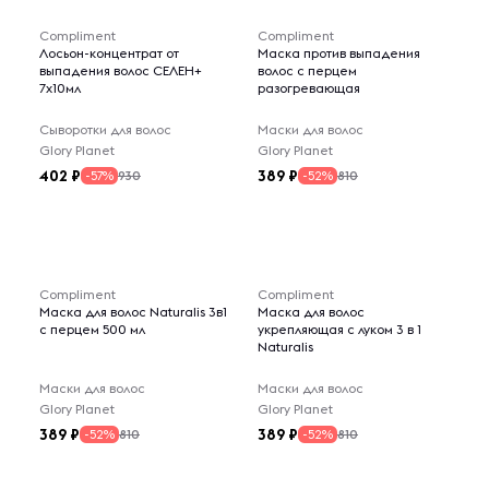
Compliment
Compliment
Лосьон-концентрат от
Маска против выпадения
выпадения волос СЕЛЕН+
волос с перцем
7х10мл
разогревающая
Сыворотки для волос
Маски для волос
Glory Planet
Glory Planet
402
389
930
810
-57%
-52%
Compliment
Compliment
Маска для волос Naturalis 3в1
Маска для волос
с перцем 500 мл
укрепляющая с луком 3 в 1
Naturalis
Маски для волос
Маски для волос
Glory Planet
Glory Planet
389
389
810
810
-52%
-52%