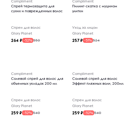
Compliment
Compliment
Спрей термозащита для
Пилинг-скатка с муцином
сухих и поврежденных волос
улитки
Спреи для волос
Уход за лицом
Glory Planet
Glory Planet
264
257
550
524
-52%
-51%
Compliment
Compliment
Солевой спрей для волос для
Солевой спрей для волос
объемных укладок 200 мл
Эффект пляжных волн, 200мл
Спреи для волос
Спреи для волос
Glory Planet
Glory Planet
259
259
540
540
-52%
-52%