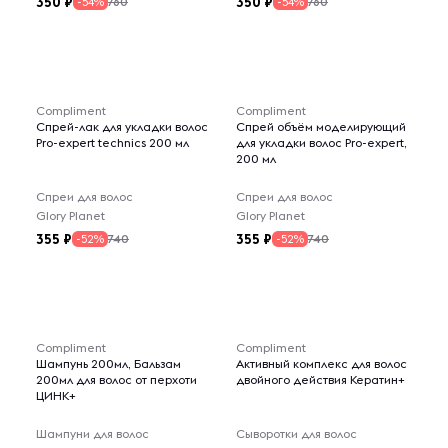
350
350
760
760
-54%
-54%
Compliment
Compliment
Спрей-лак для укладки волос
Спрей объём моделирующий
Pro-expert technics 200 мл
для укладки волос Pro-expert,
200 мл
Спреи для волос
Спреи для волос
Glory Planet
Glory Planet
355
355
740
740
-52%
-52%
Compliment
Compliment
Шампунь 200мл, Бальзам
Активный комплекс для волос
200мл для волос от перхоти
двойного действия Кератин+
ЦИНК+
Шампуни для волос
Сыворотки для волос