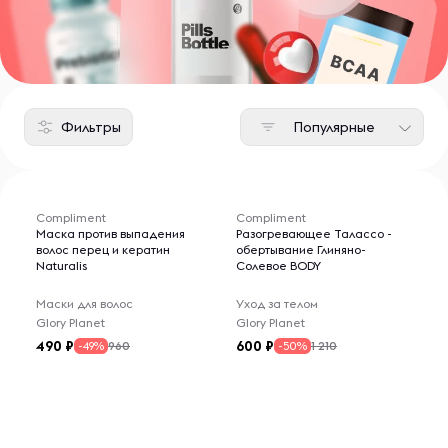
Фильтры
Популярные
Compliment
Compliment
Маска против выпадения
Разогревающее Талассо -
волос перец и кератин
обертывание Глиняно-
Naturalis
Солевое BODY
Маски для волос
Уход за телом
Glory Planet
Glory Planet
490
600
960
1 210
-49%
-50%