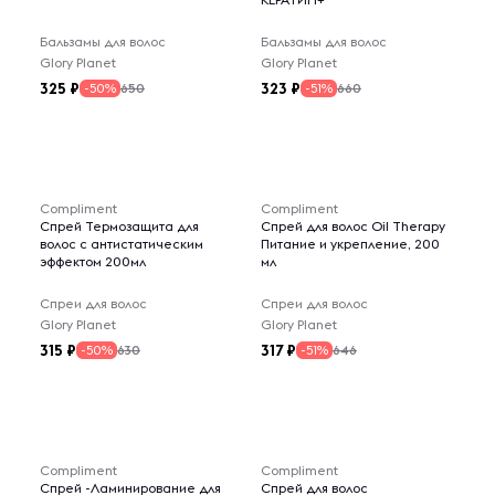
Бальзамы для волос
Бальзамы для волос
Glory Planet
Glory Planet
325
323
650
660
-50%
-51%
Compliment
Compliment
Спрей Термозащита для
Спрей для волос Oil Therapy
волос с антистатическим
Питание и укрепление, 200
эффектом 200мл
мл
Спреи для волос
Спреи для волос
Glory Planet
Glory Planet
315
317
630
646
-50%
-51%
Compliment
Compliment
Спрей -Ламинирование для
Спрей для волос