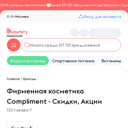
100% контроль оригинальности
Более 217 123 предложений для Красоты и Здо
Вход для эксперта
RUB
Москва
БАДы и витамины
Спортивное питание
Витамины
Главная
/
Бренды
/
Фирменная косметика
Compliment - Скидки, Акции
122 товара
↑