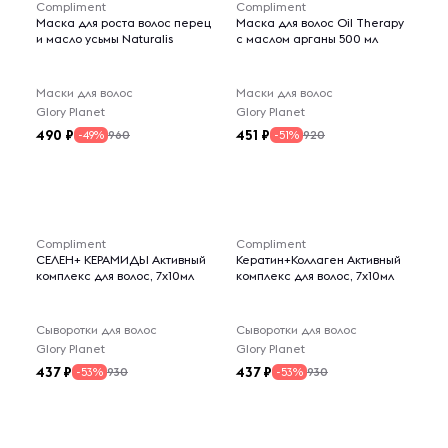
Compliment
Compliment
Маска для роста волос перец
Маска для волос Oil Therapy
и масло усьмы Naturalis
с маслом арганы 500 мл
Маски для волос
Маски для волос
Glory Planet
Glory Planet
490
451
960
920
-49%
-51%
Compliment
Compliment
СЕЛЕН+ КЕРАМИДЫ Активный
Кератин+Коллаген Активный
комплекс для волос, 7х10мл
комплекс для волос, 7х10мл
Сыворотки для волос
Сыворотки для волос
Glory Planet
Glory Planet
437
437
930
930
-53%
-53%