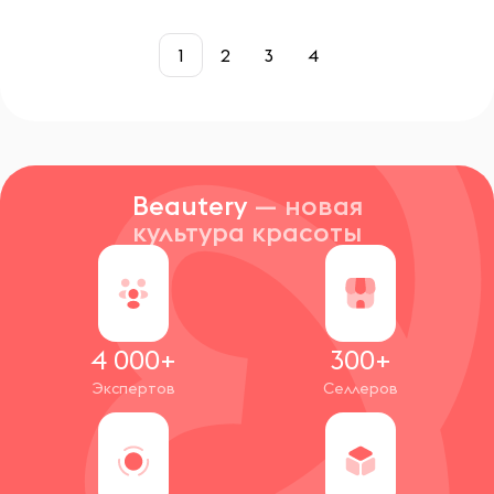
1
2
3
4
Beautery
— новая
культура красоты
4 000+
300+
Экспертов
Селлеров