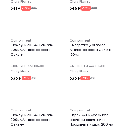
Glory Planet
Glory Planet
341
346
710
720
-52%
-52%
Compliment
Compliment
Шампунь 200мл, Бальзам
Сыворотка для волос
200мл Активатор роста
Активатор роста Селен+
Селен+
150мл
Шампуни для волос
Сыворотки для волос
Glory Planet
Glory Planet
338
338
690
690
-51%
-51%
Compliment
Compliment
Шампунь 200мл, Бальзам
Спрей для идеального
200мл Активатор роста
расчёсывания волос
Селен+
Послушные кудри, 200 мл