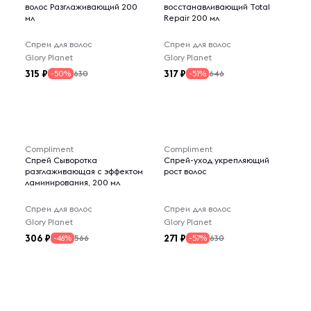
волос Разглаживающий 200
восстанавливающий Total
мл
Repair 200 мл
Спреи для волос
Спреи для волос
Glory Planet
Glory Planet
315
317
630
646
-50%
-51%
Compliment
Compliment
Спрей Сыворотка
Спрей-уход укрепляющий
разглаживающая с эффектом
рост волос
ламинирования, 200 мл
Спреи для волос
Спреи для волос
Glory Planet
Glory Planet
306
271
566
630
-46%
-57%