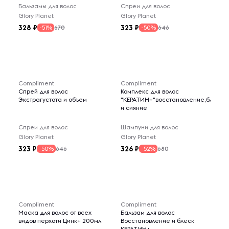
Бальзамы для волос
Спреи для волос
Glory Planet
Glory Planet
328
323
670
646
-51%
-50%
Compliment
Compliment
Спрей для волос
Комплекс для волос
Экстрагустота и объем
"КЕРАТИН+"восстановление,блеск
и сияние
Спреи для волос
Шампуни для волос
Glory Planet
Glory Planet
323
326
646
680
-50%
-52%
Compliment
Compliment
Маска для волос от всех
Бальзам для волос
видов перхоти Цинк+ 200мл
Восстановление и блеск
КЕРАТИН+