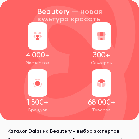
Beautery
— новая
культура красоты
4 000+
300+
Экспертов
Селлеров
1 500+
68 000+
Брендов
Товаров
Каталог Dalas на Beautery – выбор экспертов