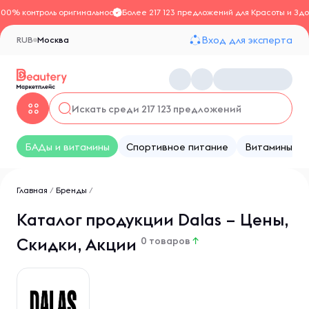
100% контроль оригинальности
Более 217 123 предложений для Красоты и Здо
Вход для эксперта
RUB
Москва
БАДы и витамины
Спортивное питание
Витамины
Главная
/
Бренды
/
Каталог продукции Dalas – Цены,
Скидки, Акции
0 товаров
↑