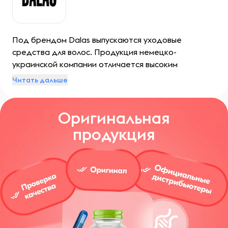
Под брендом Dalas выпускаются уходовые
средства для волос. Продукция немецко-
украинской компании отличается высоким
качеством и хорошо зарекомендовала себя на
Читать дальше
мировом рынке.
Оригинальная
продукция