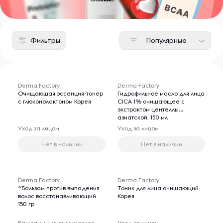
Фильтры
Популярные
Derma Factory
Derma Factory
Очищающая эссенция-тонер
Гидрофильное масло для лица
с глюконолактоном Корея
CICA 1% очищающее с
экстрактом центеллы
азиатской, 150 мл
Уход за лицом
Уход за лицом
Нет в наличии
Нет в наличии
Derma Factory
Derma Factory
^Бальзам против выпадения
Тоник для лица очищающий
волос восстанавливающий
Корея
150 гр
Бальзамы для рыжих волос
Уход за лицом