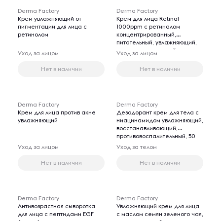
Derma Factory
Derma Factory
Крем увлажняющий от
Крем для лица Retinal
пигментации для лица с
1000ppm с ретиналом
ретинолом
концентрированный,
питательный, увлажняющий,
восстанавливающий,
Уход за лицом
Уход за лицом
антивозрастной, 30 мл
Нет в наличии
Нет в наличии
Derma Factory
Derma Factory
Крем для лица против акне
Дезодорант крем для тела с
увлажняющий
ниацинамидом увлажняющий,
восстанавливающий,
противовоспалительный, 50
мл
Уход за лицом
Уход за телом
Нет в наличии
Нет в наличии
Derma Factory
Derma Factory
Антивозрастная сыворотка
Увлажняющий крем для лица
для лица с пептидами EGF
с маслом семян зеленого чая,