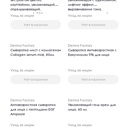
хауттюйнии, увлажняющий,
лифтинг эффект,
отшелушивающий,
выравнивание тона,
тонизирующий, 300 мл
противовоспалительный и
Уход за лицом
Уход за лицом
заживляющий, 150 мл
Нет в наличии
Нет в наличии
Derma Factory
Derma Factory
Сыворотка-мист с коллагеном
Сыворотка Антивозрастная с
Collagen serum mist, 80мл
Бакучиолом 5% для лица
Уход за лицом
Уход за лицом
Нет в наличии
Нет в наличии
Derma Factory
Derma Factory
Антивозрастная сыворотка
Увлажняющий гель-крем для
для лица с пептидами EGF
лица, 60 мл
Ampoule
Уход за лицом
Уход за лицом