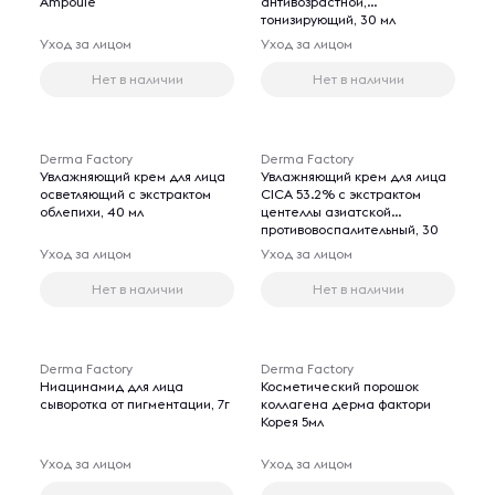
Ampoule
антивозрастной,
тонизирующий, 30 мл
Уход за лицом
Уход за лицом
Нет в наличии
Нет в наличии
Derma Factory
Derma Factory
Увлажняющий крем для лица
Увлажняющий крем для лица
осветляющий с экстрактом
CICA 53.2% с экстрактом
облепихи, 40 мл
центеллы азиатской
противовоспалительный, 30
мл
Уход за лицом
Уход за лицом
Нет в наличии
Нет в наличии
Derma Factory
Derma Factory
Ниацинамид для лица
Косметический порошок
сыворотка от пигментации, 7г
коллагена дерма фактори
Корея 5мл
Уход за лицом
Уход за лицом