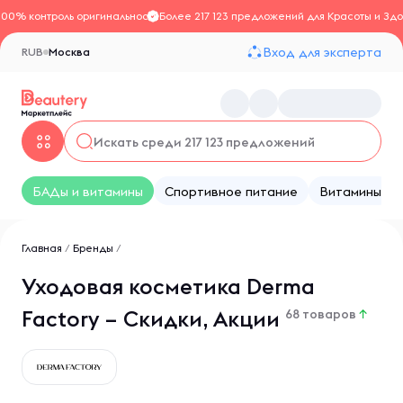
100% контроль оригинальности
Более 217 123 предложений для Красоты и Здо
Вход для эксперта
RUB
Москва
БАДы и витамины
Спортивное питание
Витамины
Главная
/
Бренды
/
Уходовая косметика Derma
Factory – Скидки, Акции
68 товаров
↑