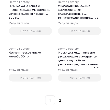
Derma Factory
Derma Factory
Гель для душа Корея с
Многофункциональные
ниацинамидом очищающий,
хлопковые диски
увлажняющий, от прыщей,
отшелушивающие,
300 мл
тонизирующие, питательные,
100 шт
Уход за телом
Уход за лицом
Нет в наличии
Нет в наличии
Derma Factory
Derma Factory
Косметическое масло
Маски для лица тканевые
жожоба 30 мл
увлажняющие с экстрактом
цветка хауттюйнии
увлажняющие, питательные,
противовоспалительные, 160
Уход за лицом
Уход за лицом
мл 14 шт
Нет в наличии
Нет в наличии
1
2