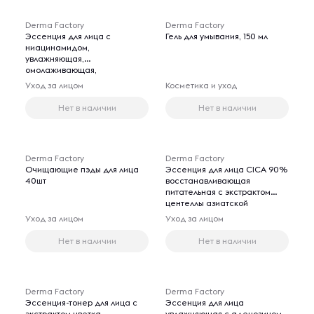
Derma Factory
Derma Factory
Эссенция для лица с
Гель для умывания, 150 мл
ниацинамидом,
увлажняющая,
омолаживающая,
антивозрастная,
Уход за лицом
Косметика и уход
отшелушивающая,
тонизирующая, 150 мл
Нет в наличии
Нет в наличии
Derma Factory
Derma Factory
Очищающие пэды для лица
Эссенция для лица CICA 90%
40шт
восстанавливающая
питательная с экстрактом
центеллы азиатской
увлажняющая,
Уход за лицом
Уход за лицом
омолаживающая,
антивозрастной,
Нет в наличии
Нет в наличии
заживляющая, 150 мл
Derma Factory
Derma Factory
Эссенция-тонер для лица с
Эссенция для лица
экстрактом цветка
увлажняющая с аденозином,