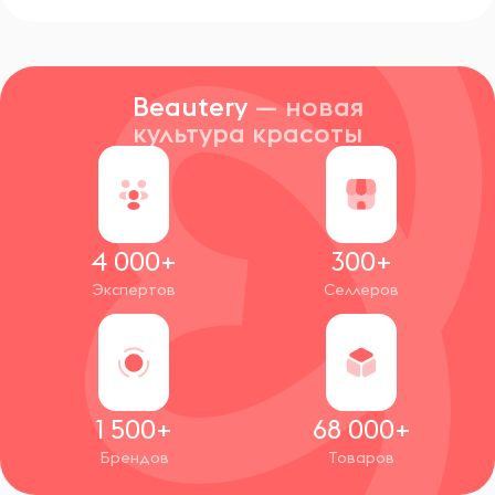
Beautery
— новая
культура красоты
4 000+
300+
Экспертов
Селлеров
1 500+
68 000+
Брендов
Товаров