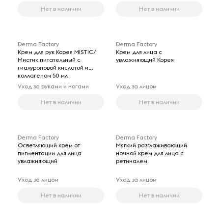
Нет в наличии
Нет в наличии
Derma Factory
Derma Factory
Крем для рук Корея MISTIC/
Крем для лица с
Мистик питательный с
увлажняющий Корея
гиалуроновой кислотой и
коллагеном 50 мл
Уход за руками и ногами
Уход за лицом
Нет в наличии
Нет в наличии
Derma Factory
Derma Factory
Осветляющий крем от
Мягкий разглаживающий
пигментации для лица
ночной крем для лица с
увлажняющий
ретиналем
Уход за лицом
Уход за лицом
Нет в наличии
Нет в наличии