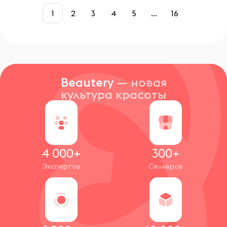
1
2
3
4
5
...
16
Beautery
— новая
культура красоты
4 000+
300+
Экспертов
Селлеров