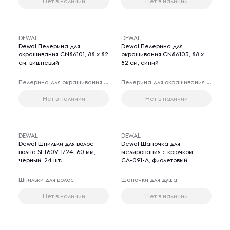
Нет в наличии
Нет в наличии
DEWAL
DEWAL
Dewal Пелерина для
Dewal Пелерина для
окрашивания CN86101, 88 х 82
окрашивания CN86103, 88 х
см, вишневый
82 см, синий
Пелерина для окрашивания волос
Пелерина для окрашивания волос
Нет в наличии
Нет в наличии
DEWAL
DEWAL
Dewal Шпильки для волос
Dewal Шапочка для
волна SLT60V-1/24, 60 мм,
мелирования с крючком
черный, 24 шт.
СА-091-А, фиолетовый
Шпильки для волос
Шапочки для душа
Нет в наличии
Нет в наличии