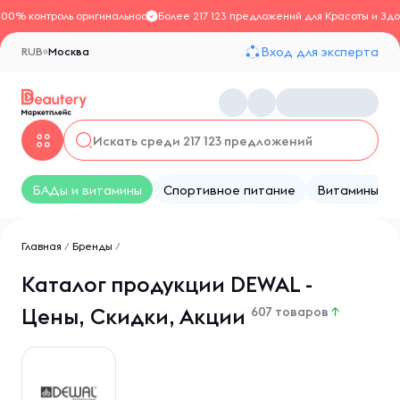
100% контроль оригинальности
Более 217 123 предложений для Красоты и Здо
Вход для эксперта
RUB
Москва
БАДы и витамины
Спортивное питание
Витамины
Главная
/
Бренды
/
Каталог продукции DEWAL -
Цены, Скидки, Акции
607 товаров
↑