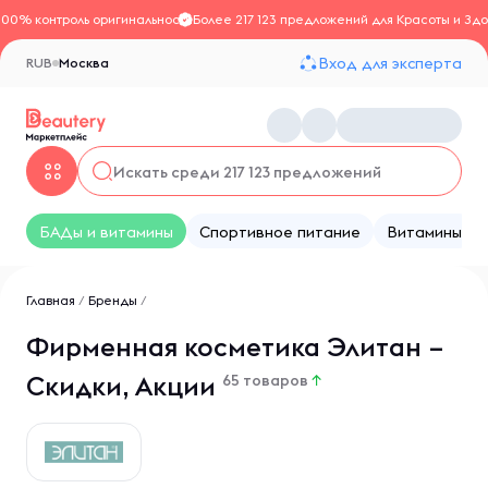
100% контроль оригинальности
Более 217 123 предложений для Красоты и Здо
Вход для эксперта
RUB
Москва
БАДы и витамины
Спортивное питание
Витамины
Главная
/
Бренды
/
Фирменная косметика Элитан –
Скидки, Акции
65 товаров
↑