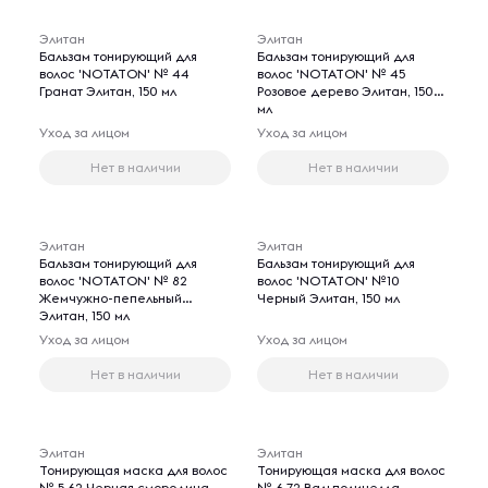
Элитан
Элитан
Бальзам тонирующий для
Бальзам тонирующий для
волос 'NOTATON' № 44
волос 'NOTATON' № 45
Гранат Элитан, 150 мл
Розовое дерево Элитан, 150
мл
Уход за лицом
Уход за лицом
Нет в наличии
Нет в наличии
Элитан
Элитан
Бальзам тонирующий для
Бальзам тонирующий для
волос 'NOTATON' № 82
волос 'NOTATON' №10
Жемчужно-пепельный
Черный Элитан, 150 мл
Элитан, 150 мл
Уход за лицом
Уход за лицом
Нет в наличии
Нет в наличии
Элитан
Элитан
Тонирующая маска для волос
Тонирующая маска для волос
№ 5.62 Черная смородина
№ 6.72 Вальполичелла