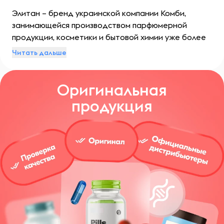
Элитан – бренд украинской компании Комби,
занимающейся производством парфюмерной
продукции, косметики и бытовой химии уже более
20 лет. За это время она завоевала ведущее
Читать дальше
положение на рынке и доверие миллионов
покупателей.
Оригинальная
продукция