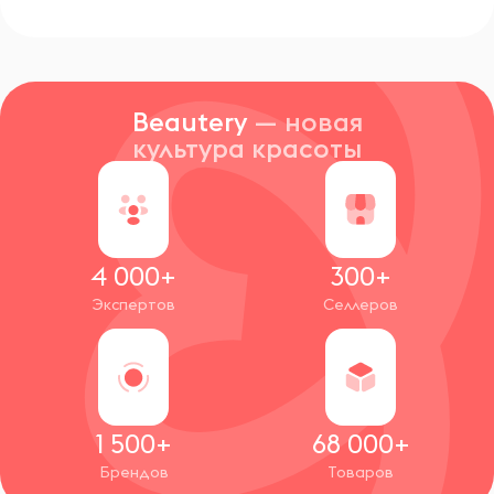
Beautery
— новая
культура красоты
4 000+
300+
Экспертов
Селлеров
1 500+
68 000+
Брендов
Товаров