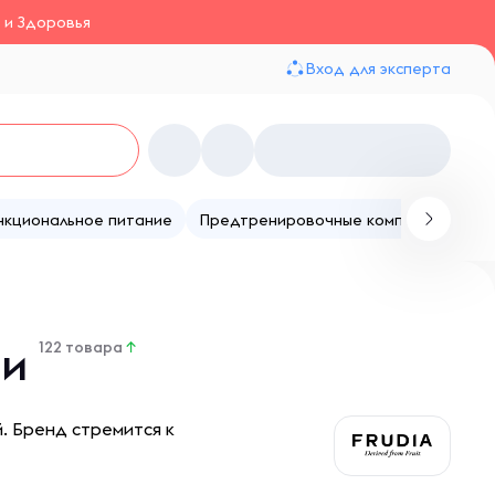
 и Здоровья
Вход для эксперта
нкциональное питание
Предтренировочные комплексы
Те
ии
122 товара
↑
й. Бренд стремится к