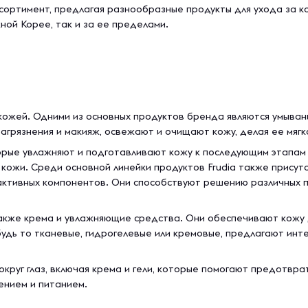
сортимент, предлагая разнообразные продукты для ухода за ко
ной Корее, так и за ее пределами.
 кожей. Одними из основных продуктов бренда являются умыва
грязнения и макияж, освежают и очищают кожу, делая ее мягк
орые увлажняют и подготавливают кожу к последующим этапам
 кожи. Среди основной линейки продуктов Frudia также присутс
тивных компонентов. Они способствуют решению различных проб
также крема и увлажняющие средства. Они обеспечивают кожу 
 будь то тканевые, гидрогелевые или кремовые, предлагают ин
округ глаз, включая крема и гели, которые помогают предотвра
ением и питанием.