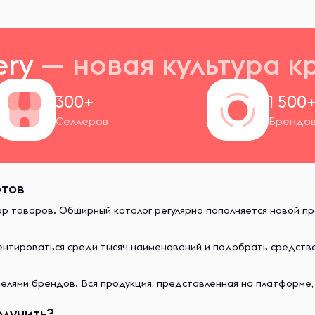
ery
— новая
культура к
300+
1 500
Селлеров
Брендо
ртов
ор товаров. Обширный каталог регулярно пополняется новой п
иентироваться среди тысяч наименований и подобрать средст
лями брендов. Вся продукция, представленная на платформе,
олучить?