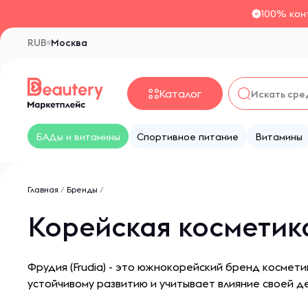
100% кон
RUB
Москва
Каталог
БАДы и витамины
Спортивное питание
Витамины
Главная
/
Бренды
/
Корейская косметика
Фрудия (Frudia) - это южнокорейский бренд космети
устойчивому развитию и учитывает влияние своей 