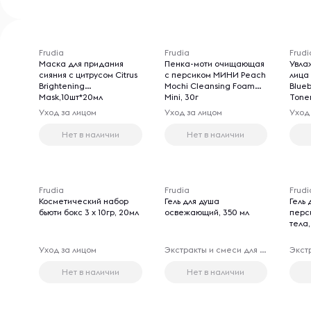
Frudia
Frudia
Frudi
Маска для придания
Пенка-моти очищающая
Увла
сияния с цитрусом Citrus
c персиком МИНИ Peach
лица
Brightening
Mochi Cleansing Foam
Blueb
Mask,10шт*20мл
Mini, 30г
Toner
Уход за лицом
Уход за лицом
Уход
Нет в наличии
Нет в наличии
Frudia
Frudia
Frudi
Косметический набор
Гель для душа
Гель 
бьюти бокс 3 х 10гр, 20мл
освежающий, 350 мл
перс
тела,
Уход за лицом
Экстракты и смеси для принятия ванн
Нет в наличии
Нет в наличии