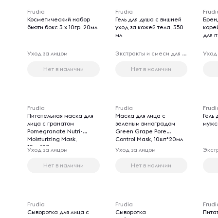
Frudia
Frudia
Frudi
Косметический набор
Гель для душа с вишней
Брен
бьюти бокс 3 х 10гр, 20мл
уход за кожей тела, 350
коре
мл
для 
Уход за лицом
Экстракты и смеси для принятия ванн
Уход
Нет в наличии
Нет в наличии
Frudia
Frudia
Frudi
Питательная маска для
Маска для лица с
Гель
лица с гранатом
зеленым виноградом
мужс
Pomegranate Nutri-
Green Grape Pore
Moisturizing Mask,
Control Mask, 10шт*20мл
10шт*20мл
Уход за лицом
Уход за лицом
Нет в наличии
Нет в наличии
Frudia
Frudia
Frudi
Сыворотка для лица с
Сыворотка
Пита