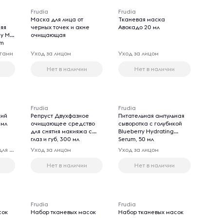
Frudia
Frudia
Маска для лица от
Тканевая маска
няя
черных точек и акне
Авокадо 20 мл
ay My
очищающая
am
огами
Уход за лицом
Уход за лицом
Нет в наличии
Нет в наличии
Frudia
Frudia
кий
Репруст Двухфазное
Питательная ампульная
 мл
очищающее средство
сыворотка с голубикой
для снятия макияжа с
Blueberry Hydrating
глаз и губ, 300 мл
Serum, 50 мл
Экстракты и смеси для принятия ванн
Уход за лицом
Уход за лицом
Нет в наличии
Нет в наличии
Frudia
Frudia
сок
Набор тканевых масок
Набор тканевых масок