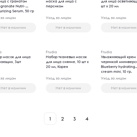
лица с гранатом
маска для лица с
для лица осветляющ
granate Nutri-
персиком
шт х 20 мл
urizing Serum, 50 гр
 за лицом
Уход за лицом
Уход за лицом
Нет в наличии
Нет в наличии
Нет в наличии
a
Frudia
Frudia
р масок для лица
Набор тканевых масок
Увлажняющий крем 
чающих, 3шт
для лица сияние, 10 шт х
черникой миниверс
20 мл, Корея
Blueberry hydrating
cream mini, 10 гр.
 за лицом
Уход за лицом
Уход за лицом
Нет в наличии
Нет в наличии
Нет в наличии
1
2
3
4