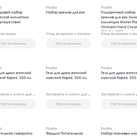
a
Frudia
Frudia
довый набор
Набор кремов для рук
Подарочный набор
йской косметики
кремов для рук Зим
путешествий
коллекция Winter Pl
Orchard Hand Cre
Gift Set, 5*30г
 за лицом
Уход за руками и ногами
Уход за руками и н
Нет в наличии
Нет в наличии
Нет в наличии
a
Frudia
Frudia
 для душа женский
Гель для душа женский
Гель для душа женс
кой Корея, 300 мл
мужской Корея, 300 мл
мужской Корея, 300
Экстракты и смеси для принятия ванн
Экстракты и смеси для принятия ванн
Нет в наличии
Нет в наличии
Нет в наличии
a
Frudia
Frudia
тельная сыворотка
Фрудиа Питательная
Набор тканевых ма