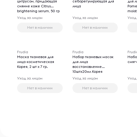
цитрусом, придающая
себорегулирующая для
для 
сияние коже Citrus
лица
Pome
brightening serum, 50 гр
moist
Уход за лицом
Уход за лицом
Уход
Нет в наличии
Нет в наличии
Frudia
Frudia
Frudi
Маска тканевая для
Набор тканевых масок
Набо
лица косметическая
для лица
смяг
Корея, 2 шт х 7 гр.
восстановление
10штх20мл Корея
Уход за лицом
Уход за лицом
Уход
Нет в наличии
Нет в наличии