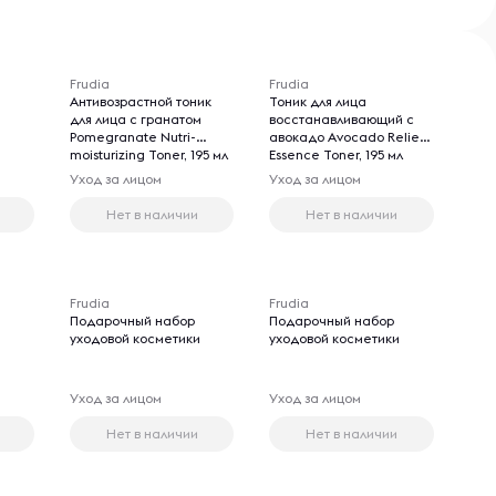
Frudia
Frudia
Антивозрастной тоник
Тоник для лица
для лица с гранатом
восстанавливающий с
Pomegranate Nutri-
авокадо Avocado Relief
moisturizing Toner, 195 мл
Essence Toner, 195 мл
Уход за лицом
Уход за лицом
Нет в наличии
Нет в наличии
Frudia
Frudia
Подарочный набор
Подарочный набор
и
уходовой косметики
уходовой косметики
Уход за лицом
Уход за лицом
Нет в наличии
Нет в наличии