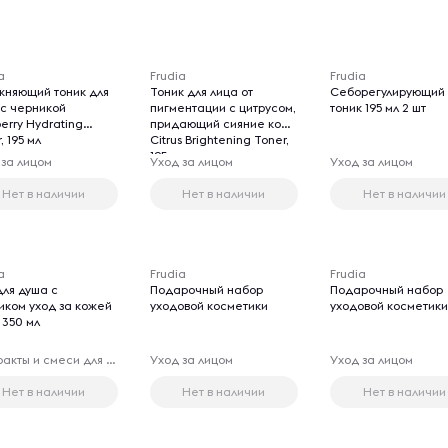
a
Frudia
Frudia
жняющий тоник для
Тоник для лица от
Себорегулирующий
 с черникой
пигментации с цитрусом,
тоник 195 мл 2 шт
erry Hydrating
придающий сияние коже
, 195 мл
Citrus Brightening Toner,
195 мл
 за лицом
Уход за лицом
Уход за лицом
Нет в наличии
Нет в наличии
Нет в наличии
a
Frudia
Frudia
для душа с
Подарочный набор
Подарочный набор
иком уход за кожей
уходовой косметики
уходовой косметик
 350 мл
Экстракты и смеси для принятия ванн
Уход за лицом
Уход за лицом
Нет в наличии
Нет в наличии
Нет в наличии