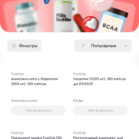
Фильтры
Популярные
FuelUp
FuelUp
Аминокислота L-Карнитин
Лецитин (1200 мг), 180 капсул
(500 мг), 180 капсул
до 09.2025
Аминокислоты
БАДы
Нет в наличии
Нет в наличии
FuelUp
FuelUp
Пиколинат цинка FuelUp (50
Растительный комплекс для