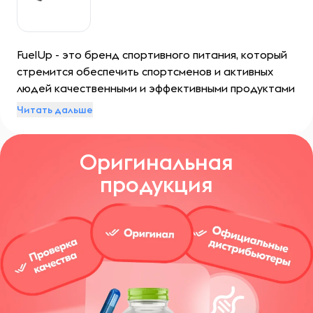
FuelUp - это бренд спортивного питания, который
стремится обеспечить спортсменов и активных
людей качественными и эффективными продуктами
для достижения их фитнес- и спортивных целей.
Читать дальше
Основной акцент бренда - это научно
разработанные формулы, которые оптимизированы
Оригинальная
для улучшения выносливости, восстановления и
общего здоровья.
продукция