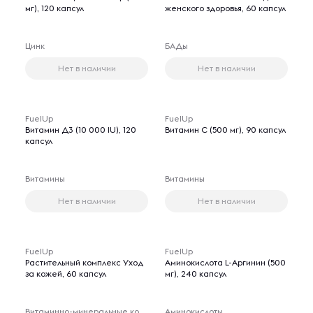
мг), 120 капсул
женского здоровья, 60 капсул
Цинк
БАДы
Нет в наличии
Нет в наличии
FuelUp
FuelUp
Витамин Д3 (10 000 IU), 120
Витамин С (500 мг), 90 капсул
капсул
Витамины
Витамины
Нет в наличии
Нет в наличии
FuelUp
FuelUp
Растительный комплекс Уход
Аминокислота L-Аргинин (500
за кожей, 60 капсул
мг), 240 капсул
Витаминно-минеральные комплексы
Аминокислоты