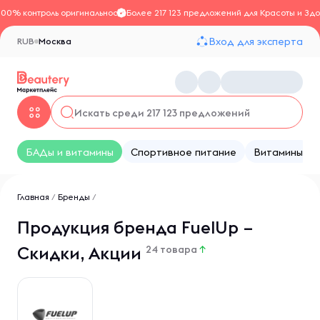
100% контроль оригинальности
Более 217 123 предложений для Красоты и Здо
Вход для эксперта
RUB
Москва
БАДы и витамины
Спортивное питание
Витамины
Главная
/
Бренды
/
Продукция бренда FuelUp –
Скидки, Акции
24 товара
↑