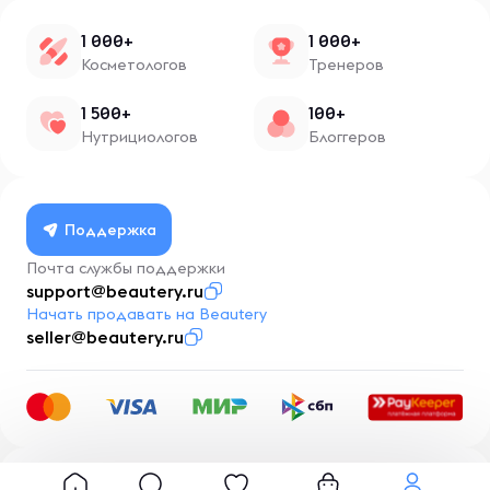
1 000+
1 000+
Косметологов
Тренеров
1 500+
100+
Нутрициологов
Блоггеров
Поддержка
Почта службы поддержки
support@beautery.ru
Начать продавать на Beautery
seller@beautery.ru
Разработка
BusinessMentor.ru