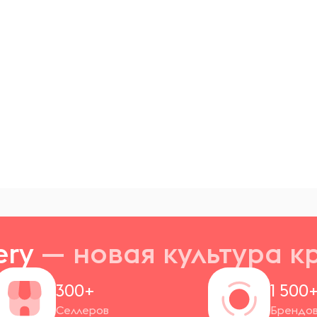
ery
— новая
культура к
300+
1 500
Селлеров
Брендо