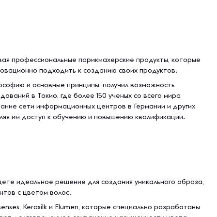
давая профессиональные парикмахерские продукты, которые
нновационно подходить к созданию своих продуктов.
илософию и основные принципы, получил возможность
ований в Токио, где более 150 ученых со всего мира
дание сети информационных центров в Германии и других
ляя им доступ к обучению и повышению квалификации.
щете идеальное решение для создания уникального образа,
нтов с цветом волос.
enses, Kerasilk и Elumen, которые специально разработаны