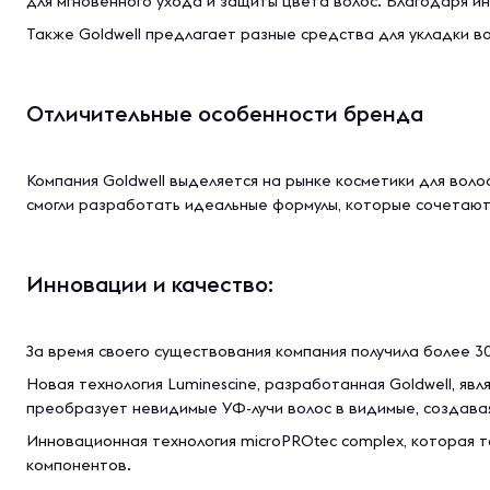
для мгновенного ухода и защиты цвета волос. Благодаря 
Также Goldwell предлагает разные средства для укладки во
Отличительные особенности бренда
Компания Goldwell выделяется на рынке косметики для вол
смогли разработать идеальные формулы, которые сочетают 
Инновации и качество:
За время своего существования компания получила более 
Новая технология Luminescine, разработанная Goldwell, яв
преобразует невидимые УФ-лучи волос в видимые, создава
Инновационная технология microPROtec complex, которая 
компонентов.