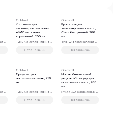
Goldwell
Goldwell
Краситель для
Краситель для
элюминирования волос,
элюминирования волос,
AN@5 пепельно-
Clear бесцветный, 200
коричневый, 200 мл
мл
Тушь для окрашивания волос
Тушь для окрашивания волос
Тушь для окрашивания волос
Нет в наличии
Нет в наличии
Goldwell
Goldwell
Средство для
Маска Интенсивный
закрепления цвета, 250
уход за 60 секунд для
мл
осветленных волос, 200
мл
Тушь для окрашивания волос
Тушь для окрашивания волос
Пудра для окрашенных волос
Нет в наличии
Нет в наличии