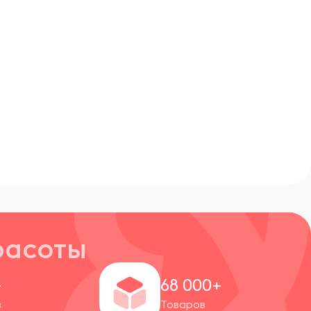
расоты
+
68 000+
в
Товаров