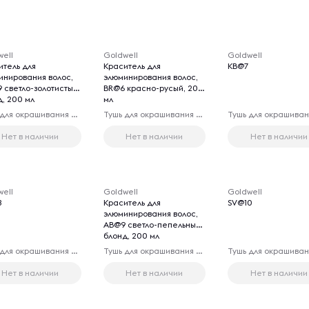
well
Goldwell
Goldwell
итель для
Краситель для
KB@7
инирования волос,
элюминирования волос,
 светло-золотистый
BR@6 красно-русый, 200
д, 200 мл
мл
Тушь для окрашивания волос
Тушь для окрашивания волос
Нет в наличии
Нет в наличии
Нет в наличии
well
Goldwell
Goldwell
8
Краситель для
SV@10
элюминирования волос,
AB@9 светло-пепельный
блонд, 200 мл
Тушь для окрашивания волос
Тушь для окрашивания волос
Нет в наличии
Нет в наличии
Нет в наличии