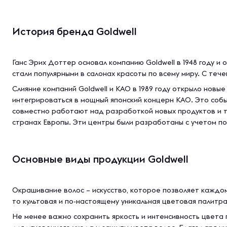
История бренда Goldwell
Ганс Эрих Доттер основал компанию Goldwell в 1948 году и
стали популярными в салонах красоты по всему миру. С те
Слияние компаний Goldwell и КАО в 1989 году открыло новы
интегрироваться в мощный японский концерн КАО. Это собы
совместно работают над разработкой новых продуктов и т
странах Европы. Эти центры были разработаны с учетом п
Основные виды продукции Goldwell
Окрашивание волос – искусство, которое позволяет каждом
то культовая и по-настоящему уникальная цветовая палитр
Не менее важно сохранить яркость и интенсивность цвета п