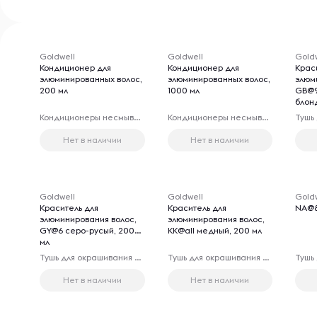
Goldwell
Goldwell
Gold
Кондиционер для
Кондиционер для
Крас
элюминированных волос,
элюминированных волос,
элюм
200 мл
1000 мл
GB@9
блон
Кондиционеры несмываемые для волос
Кондиционеры несмываемые для волос
Нет в наличии
Нет в наличии
Goldwell
Goldwell
Gold
Краситель для
Краситель для
NA@
элюминирования волос,
элюминирования волос,
GY@6 серо-русый, 200
KK@all медный, 200 мл
мл
Тушь для окрашивания волос
Тушь для окрашивания волос
Нет в наличии
Нет в наличии