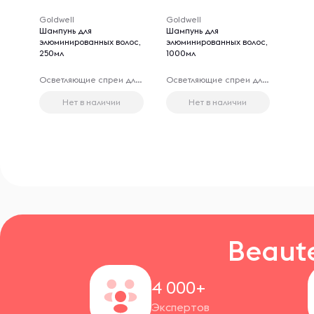
Goldwell
Goldwell
Шампунь для
Шампунь для
элюминированных волос,
элюминированных волос,
250мл
1000мл
Осветляющие спреи для волос
Осветляющие спреи для волос
Нет в наличии
Нет в наличии
Beaut
4 000+
Экспертов