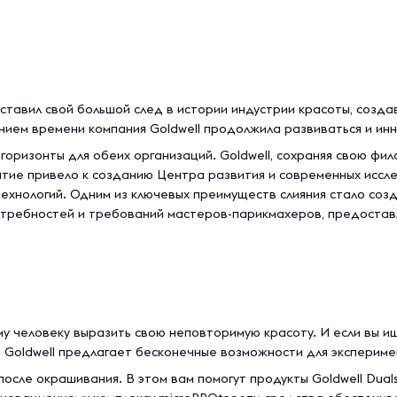
 оставил свой большой след в истории индустрии красоты, соз
чением времени компания Goldwell продолжила развиваться и и
е горизонты для обеих организаций. Goldwell, сохраняя свою ф
тие привело к созданию Центра развития и современных исслед
ехнологий. Одним из ключевых преимуществ слияния стало соз
отребностей и требований мастеров-парикмахеров, предостав
у человеку выразить свою неповторимую красоту. И если вы и
а Goldwell предлагает бесконечные возможности для экспериме
осле окрашивания. В этом вам помогут продукты Goldwell Duals