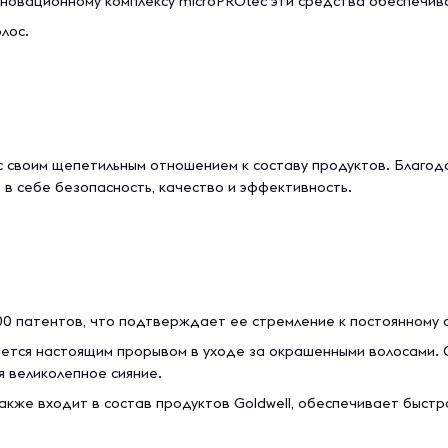
инновационному комплексу microPROtec эти средства обеспеч
лос.
ос своим щепетильным отношением к составу продуктов. Благо
в себе безопасность, качество и эффективность.
300 патентов, что подтверждает ее стремление к постоянному 
ляется настоящим прорывом в уходе за окрашенными волосами. 
я великолепное сияние.
также входит в состав продуктов Goldwell, обеспечивает бы