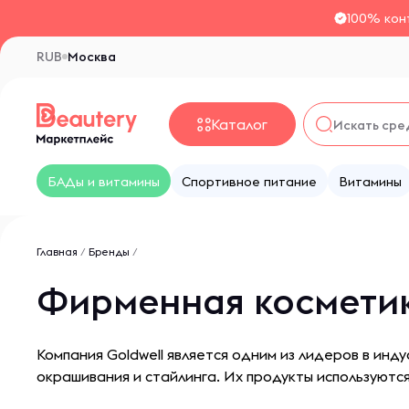
100% кон
RUB
Москва
Каталог
БАДы и витамины
Спортивное питание
Витамины
Главная
/
Бренды
/
Фирменная косметик
Компания Goldwell является одним из лидеров в инд
окрашивания и стайлинга. Их продукты используются