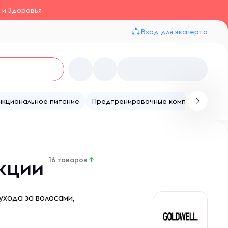
 и Здоровья
Вход для эксперта
нкциональное питание
Предтренировочные комплексы
Те
Акции
16 товаров
↑
ухода за волосами,