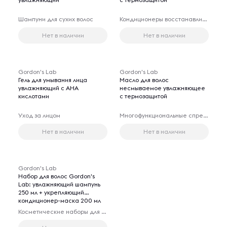
Шампуни для сухих волос
Кондиционеры восстанавливающие для волос
Нет в наличии
Нет в наличии
Gordon's Lab
Gordon's Lab
Гель для умывания лица
Масло для волос
увлажняющий с AHA
несмываемое увлажняющее
кислотами
с термозащитой
Уход за лицом
Многофункциональные спреи для волос
Нет в наличии
Нет в наличии
Gordon's Lab
Набор для волос Gordon's
Lab: увлажняющий шампунь
250 мл + укрепляющий
кондиционер-маска 200 мл
Косметические наборы для ухода за волосами