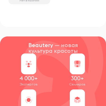
Нет в наличии
Beautery
— новая
культура красоты
4 000+
300+
Экспертов
Селлеров