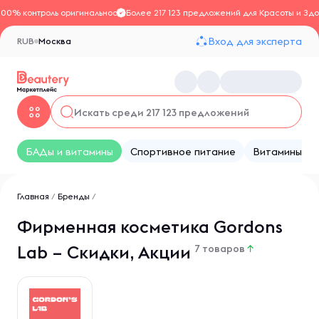
100% контроль оригинальности
Более 217 123 предложений для Красоты и Здо
Вход для эксперта
RUB
Москва
БАДы и витамины
Спортивное питание
Витамины
Главная
/
Бренды
/
Фирменная косметика Gordons
Lab – Скидки, Акции
7 товаров
↑