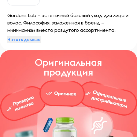
Gordons Lab – эстетичный базовый уход для лица и
волос. Философия, заложенная в бренд –
минимализм вместо раздутого ассортимента.
Принцип заключается в упрощении сложных
Читать дальше
составов средств и ограничении их количества.
Оригинальная
продукция