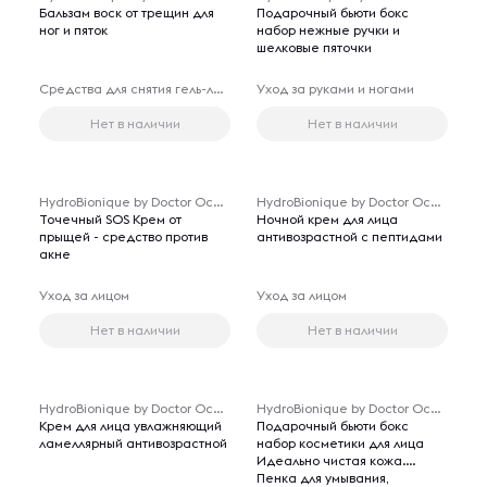
Бальзам воск от трещин для
Подарочный бьюти бокс
ног и пяток
набор нежные ручки и
шелковые пяточки
Средства для снятия гель-лака
Уход за руками и ногами
Нет в наличии
Нет в наличии
HydroBionique by Doctor Ocean
HydroBionique by Doctor Ocean
Точечный SOS Крем от
Ночной крем для лица
прыщей - средство против
антивозрастной с пептидами
акне
Уход за лицом
Уход за лицом
Нет в наличии
Нет в наличии
HydroBionique by Doctor Ocean
HydroBionique by Doctor Ocean
Крем для лица увлажняющий
Подарочный бьюти бокс
ламеллярный антивозрастной
набор косметики для лица
Идеально чистая кожа.
Пенка для умывания,