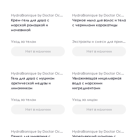
HydroBionique by Doctor Ocean
HydroBionique by Doctor Ocean
Крем-гель для душа с
Черное мыло для волос и тела
морской ромашкой и
с чернилами каракатицы
мочевиной
Уход за телом
Экстракты и смеси для принятия ванн
Нет в наличии
Нет в наличии
HydroBionique by Doctor Ocean
HydroBionique by Doctor Ocean
Гель для душа с муцином
Увлажняющая мицеллярная
арктической медузы и
вода с морскими
лимонником
ингредиентами
Уход за телом
Уход за лицом
Нет в наличии
Нет в наличии
HydroBionique by Doctor Ocean
HydroBionique by Doctor Ocean
Пенка для умывания с
Укрепляющий шампунь с