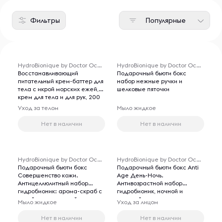
Фильтры
Популярные
HydroBionique by Doctor Ocean
HydroBionique by Doctor Ocean
Восстанавливающий
Подарочный бьюти бокс
питательный крем-баттер для
набор нежные ручки и
тела с икрой морских ежей,
шелковые пяточки
крем для тела и для рук, 200
мл.
Уход за телом
Мыло жидкое
Нет в наличии
Нет в наличии
HydroBionique by Doctor Ocean
HydroBionique by Doctor Ocean
Подарочный бьюти бокс
Подарочный бьюти бокс Anti
Совершенство кожи.
Age День-Ночь.
Антицеллюлитный набор
Антивозрастной набор
гидробионик: арома-скраб с
гидробионик, ночной и
икрой морских ежей и
дневной кремы для лица и
Мыло жидкое
Уход за лицом
ламинарией 200 мл.,
зоны декольте против морщин
восстанавливающий
Нет в наличии
Нет в наличии