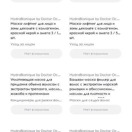
питательный крем-баттер 200
мл.
HydroBionique by Doctor Ocean
HydroBionique by Doctor Ocean
Маска-лифтинг для лица и
Маска-лифтинг для лица и
зоны декольте с коллагеном,
зоны декольте с коллагеном,
красной икрой и омега 3 / 10
красной икрой и омега 3 / 5
шт.
шт.
Уход за лицом
Уход за лицом
Нет в наличии
Нет в наличии
HydroBionique by Doctor Ocean
HydroBionique by Doctor Ocean
Уплотняющая маска для
Бальзам-маска филлер для
придания объема волосам с
волос с экстрактом морской
экстрактом трепанга, маслом
ромашки и абиссинским
жожоба и протеинами
маслом для плотности и
пшеницы, для тонких волос,
упругости волос 200мл.
Кондицинеры для рыжих волос
Маски для седых волос
200 мл.
Нет в наличии
Нет в наличии
HydroBionique by Doctor Ocean
HydroBionique by Doctor Ocean