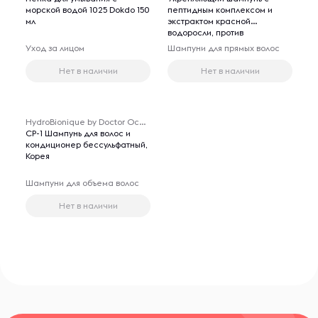
морской водой 1025 Dokdo 150
пептидным комплексом и
мл
экстрактом красной
водоросли, против
выпадения, для тонких и
Уход за лицом
Шампуни для прямых волос
ослабленных волос, 250 мл.
Нет в наличии
Нет в наличии
HydroBionique by Doctor Ocean
СP-1 Шампунь для волос и
кондиционер бессульфатный,
Корея
Шампуни для объема волос
Нет в наличии