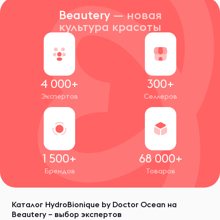
Beautery
— новая
культура красоты
4 000+
300+
Экспертов
Селлеров
1 500+
68 000+
Брендов
Товаров
Каталог HydroBionique by Doctor Ocean на
Beautery – выбор экспертов