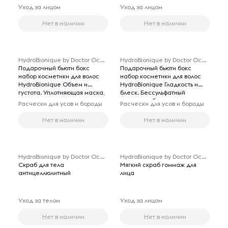
мицеллярная вода, гоммаж
Уход за лицом
Уход за лицом
для лица, Гидробионик
Нет в наличии
Нет в наличии
HydroBionique by Doctor Ocean
HydroBionique by Doctor Ocean
Подарочный бьюти бокс
Подарочный бьюти бокс
набор косметики для волос
набор косметики для волос
HydroBionique Объем и
HydroBionique Гладкость и
густота. Уплотняющая маска,
блеск. Бессульфатный
шампунь против выпадения
шампунь и бальзам-маска для
Расчески для усов и бороды
Расчески для усов и бороды
волос
волос
Нет в наличии
Нет в наличии
HydroBionique by Doctor Ocean
HydroBionique by Doctor Ocean
Скраб для тела
Мягкий скраб гоммаж для
антицеллюлитный
лица
Уход за телом
Уход за лицом
Нет в наличии
Нет в наличии