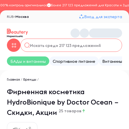
100% контроль оригинальности
Более 217 123 предложений для Красоты и Здо
Вход для эксперта
RUB
Москва
БАДы и витамины
Спортивное питание
Витамины
Главная
/
Бренды
/
Фирменная косметика
HydroBionique by Doctor Ocean –
Скидки, Акции
25 товаров
↑